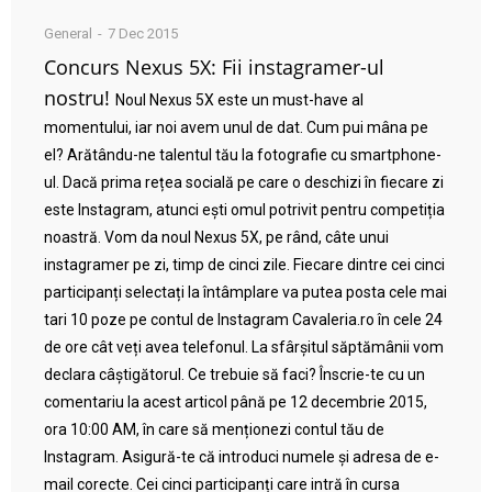
General
7 Dec 2015
Concurs Nexus 5X: Fii instagramer-ul
nostru!
Noul Nexus 5X este un must-have al
momentului, iar noi avem unul de dat. Cum pui mâna pe
el? Arătându-ne talentul tău la fotografie cu smartphone-
ul. Dacă prima rețea socială pe care o deschizi în fiecare zi
este Instagram, atunci ești omul potrivit pentru competiția
noastră. Vom da noul Nexus 5X, pe rând, câte unui
instagramer pe zi, timp de cinci zile. Fiecare dintre cei cinci
participanți selectați la întâmplare va putea posta cele mai
tari 10 poze pe contul de Instagram Cavaleria.ro în cele 24
de ore cât veți avea telefonul. La sfârșitul săptămânii vom
declara câștigătorul. Ce trebuie să faci? Înscrie-te cu un
comentariu la acest articol până pe 12 decembrie 2015,
ora 10:00 AM, în care să menționezi contul tău de
Instagram. Asigură-te că introduci numele și adresa de e-
mail corecte. Cei cinci participanți care intră în cursa