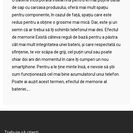
O baterie încorporată înseamnă pentru ei mai puține bătăi
de cap cu carcasa produsului, oferă mai mult spațiu
pentru componente, în cazul de față, spațiu care este
redus pentru a obține o grosime mai mică. Dar, este și un
semn că ar trebui să îți schimbi telefonul mai des. Efectul
de memorie Există câteva reguli de bază pentru a păstra
cât mai mult integritatea unei baterii, și care respectată cu
sfințenie, te vor scăpa de griji, cel puțin unul sau poate
chiar doi ani din momentul în care îți cumperi un nou
smartphone. Pentru a le ține minte însă, e nevoie să știi
cum funcționează cel mai bine acumulatorul unui telefon.
Poate ai auzit acest termen, efectul de memorie al
bateriei.,...
Trebuie să citești