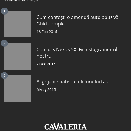
1
Cum contești o amendă auto abuzivă –
Ghid complet
16 Feb 2015
2
Concurs Nexus 5X: Fii instagramer-ul
nostru!
7 Dec 2015
3
Ai grijă de bateria telefonului tău!
6 May 2015