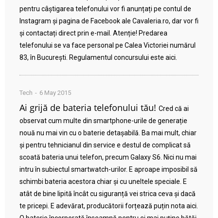
pentru câștigarea telefonului vor fi anunțați pe contul de
Instagram și pagina de Facebook ale Cavaleria.ro, dar vor fi
și contactați direct prin e-mail. Atenție! Predarea
telefonului se va face personal pe Calea Victoriei numărul
83, în București. Regulamentul concursului este aici.
Tech
6 May 2015
Ai grijă de bateria telefonului tău!
Cred că ai
observat cum multe din smartphone-urile de generație
nouă nu mai vin cu o baterie detașabilă. Ba mai mult, chiar
și pentru tehnicianul din service e destul de complicat să
scoată bateria unui telefon, precum Galaxy S6. Nici nu mai
intru în subiectul smartwatch-urilor. E aproape imposibil să
schimbi bateria acestora chiar și cu uneltele speciale. E
atât de bine lipită încât cu siguranță vei strica ceva și dacă
te pricepi. E adevărat, producătorii forțează puțin nota aici.