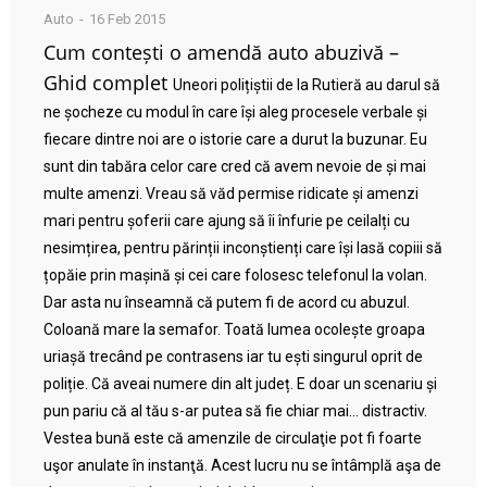
Auto
16 Feb 2015
Cum contești o amendă auto abuzivă –
Ghid complet
Uneori polițiștii de la Rutieră au darul să
ne șocheze cu modul în care își aleg procesele verbale și
fiecare dintre noi are o istorie care a durut la buzunar. Eu
sunt din tabăra celor care cred că avem nevoie de și mai
multe amenzi. Vreau să văd permise ridicate și amenzi
mari pentru șoferii care ajung să îi înfurie pe ceilalți cu
nesimțirea, pentru părinții inconștienți care își lasă copiii să
țopăie prin mașină și cei care folosesc telefonul la volan.
Dar asta nu înseamnă că putem fi de acord cu abuzul.
Coloană mare la semafor. Toată lumea ocolește groapa
uriașă trecând pe contrasens iar tu ești singurul oprit de
poliție. Că aveai numere din alt județ. E doar un scenariu și
pun pariu că al tău s-ar putea să fie chiar mai… distractiv.
Vestea bună este că amenzile de circulaţie pot fi foarte
uşor anulate în instanţă. Acest lucru nu se întâmplă aşa de