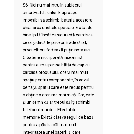
S6. Nici nu mai intru în subiectul
smartwatch-urilor. E aproape
imposibil să schimbi bateria acestora
chiar și cu uneltele speciale. E atât de
bine lipită încât cu siguranță vei strica
ceva și dacă te pricepi. E adevărat,
producătorii forțează puțin nota aici.
O baterie încorporată înseamnă
pentru ei mai puține bătăi de cap cu
carcasa produsului, oferă mai mult
spațiu pentru componente, în cazul
de față, spațiu care este redus pentru
a obține o grosime mai mică. Dar, este
și un semn că ar trebui să îți schimbi
telefonul mai des. Efectul de
memorie Există câteva reguli de bază
pentru a păstra cât mai mult
integritatea unei baterii, și care