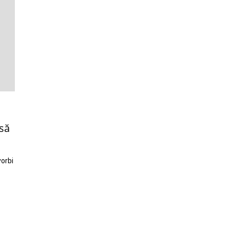
să
orbi