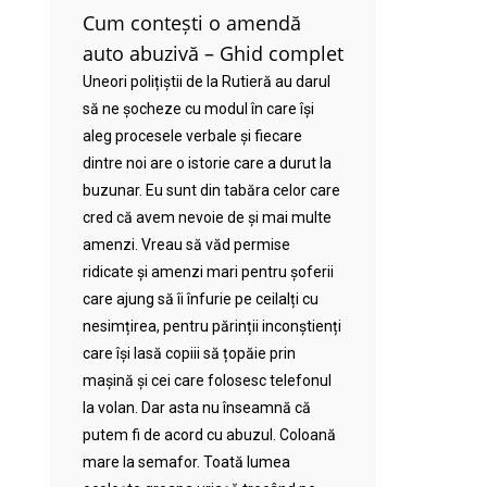
Cum contești o amendă
auto abuzivă – Ghid complet
Uneori polițiștii de la Rutieră au darul
să ne șocheze cu modul în care își
aleg procesele verbale și fiecare
dintre noi are o istorie care a durut la
buzunar. Eu sunt din tabăra celor care
cred că avem nevoie de și mai multe
amenzi. Vreau să văd permise
ridicate și amenzi mari pentru șoferii
care ajung să îi înfurie pe ceilalți cu
nesimțirea, pentru părinții inconștienți
care își lasă copiii să țopăie prin
mașină și cei care folosesc telefonul
la volan. Dar asta nu înseamnă că
putem fi de acord cu abuzul. Coloană
mare la semafor. Toată lumea