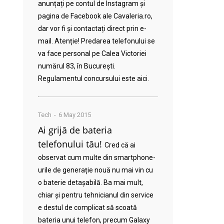
anunțați pe contul de Instagram și
pagina de Facebook ale Cavaleria.ro,
dar vor fi și contactați direct prin e-
mail. Atenție! Predarea telefonului se
va face personal pe Calea Victoriei
numărul 83, în București.
Regulamentul concursului este aici.
Tech
6 May 2015
Ai grijă de bateria
telefonului tău!
Cred că ai
observat cum multe din smartphone-
urile de generație nouă nu mai vin cu
o baterie detașabilă. Ba mai mult,
chiar și pentru tehnicianul din service
e destul de complicat să scoată
bateria unui telefon, precum Galaxy