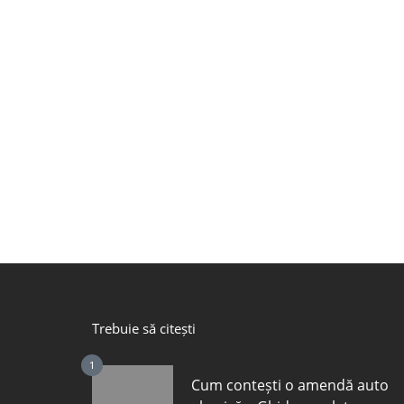
Trebuie să citești
1
Cum contești o amendă auto