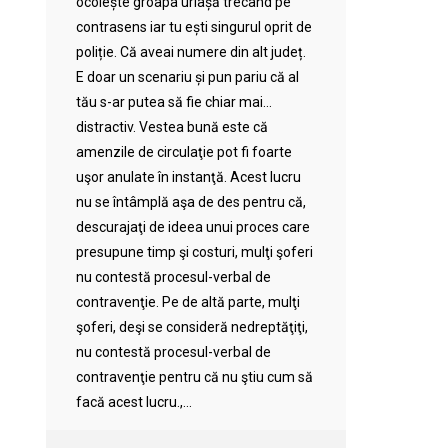
ocolește groapa uriașă trecând pe
contrasens iar tu ești singurul oprit de
poliție. Că aveai numere din alt județ.
E doar un scenariu și pun pariu că al
tău s-ar putea să fie chiar mai…
distractiv. Vestea bună este că
amenzile de circulaţie pot fi foarte
uşor anulate în instanţă. Acest lucru
nu se întâmplă aşa de des pentru că,
descurajaţi de ideea unui proces care
presupune timp şi costuri, mulţi şoferi
nu contestă procesul-verbal de
contravenţie. Pe de altă parte, mulţi
şoferi, deşi se consideră nedreptăţiţi,
nu contestă procesul-verbal de
contravenţie pentru că nu ştiu cum să
facă acest lucru.,...