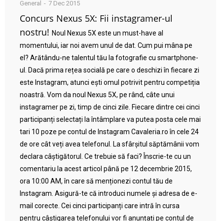
General
7 Dec 2015
Concurs Nexus 5X: Fii instagramer-ul
nostru!
Noul Nexus 5X este un must-have al
momentului, iar noi avem unul de dat. Cum pui mâna pe
el? Arătându-ne talentul tău la fotografie cu smartphone-
ul. Dacă prima rețea socială pe care o deschizi în fiecare zi
este Instagram, atunci ești omul potrivit pentru competiția
noastră. Vom da noul Nexus 5X, pe rând, câte unui
instagramer pe zi, timp de cinci zile. Fiecare dintre cei cinci
participanți selectați la întâmplare va putea posta cele mai
tari 10 poze pe contul de Instagram Cavaleria.ro în cele 24
de ore cât veți avea telefonul. La sfârșitul săptămânii vom
declara câștigătorul. Ce trebuie să faci? Înscrie-te cu un
comentariu la acest articol până pe 12 decembrie 2015,
ora 10:00 AM, în care să menționezi contul tău de
Instagram. Asigură-te că introduci numele și adresa de e-
mail corecte. Cei cinci participanți care intră în cursa
pentru câștigarea telefonului vor fi anunțați pe contul de