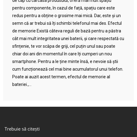
de cap cu carcasa produsului, oferă mai mult spațiu
pentru componente, în cazul de față, spațiu care este
redus pentru a obține o grosime mai mică. Dar, este și un
semn că ar trebui să îți schimbi telefonul mai des. Efectul
de memorie Există câteva reguli de bază pentru a păstra
cât mai mult integritatea unei baterii, și care respectată cu
sfințenie, te vor scăpa de griji, cel puțin unul sau poate
chiar doi ani din momentul în care îți cumperi un nou
smartphone. Pentru a le ține minte însă, e nevoie să știi
cum funcționează cel mai bine acumulatorul unui telefon.
Poate ai auzit acest termen, efectul de memorie al
bateriei.,...
Trebuie să citești