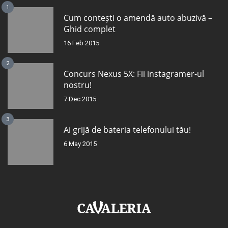
1
Cum contești o amendă auto abuzivă –
Ghid complet
16 Feb 2015
2
Concurs Nexus 5X: Fii instagramer-ul
nostru!
7 Dec 2015
3
Ai grijă de bateria telefonului tău!
6 May 2015