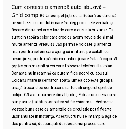
Cum contești o amendă auto abuzivă –
Ghid complet
Uneori polițiștii de la Rutieră au darul să
ne șocheze cu modul în care își aleg procesele verbale și
fiecare dintre noi are o istorie care a durut la buzunar. Eu
sunt din tabăra celor care cred că avem nevoie de și mai
multe amenzi. Vreau să văd permise ridicate și amenzi
mari pentru șoferii care ajung să îi înfurie pe ceilalți cu
nesimțirea, pentru părinții inconștienți care își lasă copiii să
țopăie prin mașină și cei care folosesc telefonul la volan.
Dar asta nu înseamnă că putem fi de acord cu abuzul.
Coloană mare la semafor. Toată lumea ocolește groapa
uriașă trecând pe contrasens iar tu ești singurul oprit de
poliție. Că aveai numere din alt județ. E doar un scenariu și
pun pariu că al tău s-ar putea să fie chiar mai… distractiv.
Vestea bună este că amenzile de circulaţie pot fi foarte
uşor anulate în instanţă. Acest lucru nu se întâmplă aşa de
des pentru că, descurajaţi de ideea unui proces care