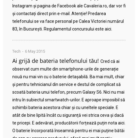
Instagram și pagina de Facebook ale Cavaleria.ro, dar vor fi
și contactați direct prin e-mail. Atenție! Predarea
telefonului se va face personal pe Calea Victoriei numărul
83, în București. Regulamentul concursului este aici.
Tech
6 May 2015
Ai grijă de bateria telefonului tău!
Cred că ai
observat cum multe din smartphone-urile de generație
nouă nu mai vin cu o baterie detașabilă. Ba mai mult, chiar
și pentru tehnicianul din service e destul de complicat să
scoată bateria unui telefon, precum Galaxy S6. Nici nu mai
intru în subiectul smartwatch-urilor. E aproape imposibil să
schimbi bateria acestora chiar și cu uneltele speciale. E
atât de bine lipită încât cu siguranță vei strica ceva și dacă
te pricepi. E adevărat, producătorii forțează puțin nota aici.
O baterie încorporată înseamnă pentru ei mai puține bătăi