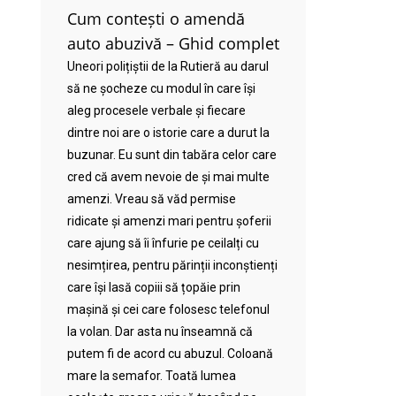
Cum contești o amendă
auto abuzivă – Ghid complet
Uneori polițiștii de la Rutieră au darul
să ne șocheze cu modul în care își
aleg procesele verbale și fiecare
dintre noi are o istorie care a durut la
buzunar. Eu sunt din tabăra celor care
cred că avem nevoie de și mai multe
amenzi. Vreau să văd permise
ridicate și amenzi mari pentru șoferii
care ajung să îi înfurie pe ceilalți cu
nesimțirea, pentru părinții inconștienți
care își lasă copiii să țopăie prin
mașină și cei care folosesc telefonul
la volan. Dar asta nu înseamnă că
putem fi de acord cu abuzul. Coloană
mare la semafor. Toată lumea