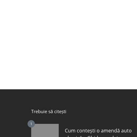
Trebuie să citești
1
Cum contești o amendă auto