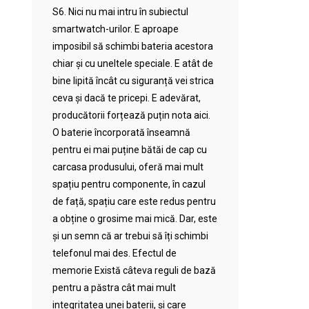
S6. Nici nu mai intru în subiectul
smartwatch-urilor. E aproape
imposibil să schimbi bateria acestora
chiar și cu uneltele speciale. E atât de
bine lipită încât cu siguranță vei strica
ceva și dacă te pricepi. E adevărat,
producătorii forțează puțin nota aici.
O baterie încorporată înseamnă
pentru ei mai puține bătăi de cap cu
carcasa produsului, oferă mai mult
spațiu pentru componente, în cazul
de față, spațiu care este redus pentru
a obține o grosime mai mică. Dar, este
și un semn că ar trebui să îți schimbi
telefonul mai des. Efectul de
memorie Există câteva reguli de bază
pentru a păstra cât mai mult
integritatea unei baterii, și care