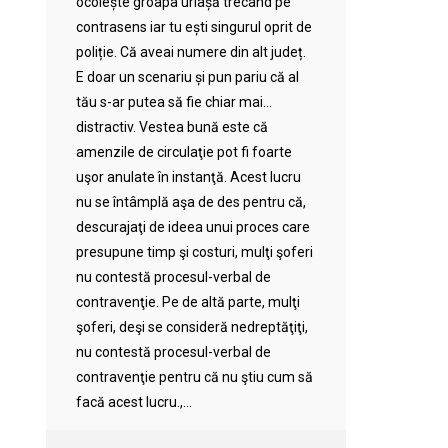
ocolește groapa uriașă trecând pe
contrasens iar tu ești singurul oprit de
poliție. Că aveai numere din alt județ.
E doar un scenariu și pun pariu că al
tău s-ar putea să fie chiar mai…
distractiv. Vestea bună este că
amenzile de circulaţie pot fi foarte
uşor anulate în instanţă. Acest lucru
nu se întâmplă aşa de des pentru că,
descurajaţi de ideea unui proces care
presupune timp şi costuri, mulţi şoferi
nu contestă procesul-verbal de
contravenţie. Pe de altă parte, mulţi
şoferi, deşi se consideră nedreptăţiţi,
nu contestă procesul-verbal de
contravenţie pentru că nu ştiu cum să
facă acest lucru.,...