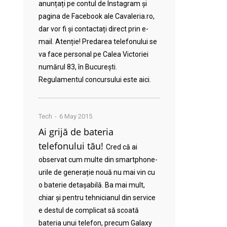
anunțați pe contul de Instagram și
pagina de Facebook ale Cavaleria.ro,
dar vor fi și contactați direct prin e-
mail. Atenție! Predarea telefonului se
va face personal pe Calea Victoriei
numărul 83, în București.
Regulamentul concursului este aici.
Tech
6 May 2015
Ai grijă de bateria
telefonului tău!
Cred că ai
observat cum multe din smartphone-
urile de generație nouă nu mai vin cu
o baterie detașabilă. Ba mai mult,
chiar și pentru tehnicianul din service
e destul de complicat să scoată
bateria unui telefon, precum Galaxy