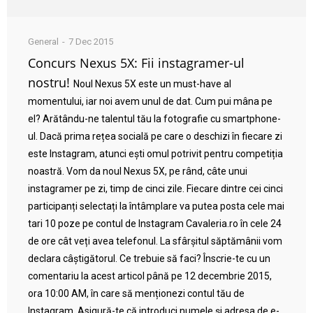
General
7 Dec 2015
Concurs Nexus 5X: Fii instagramer-ul
nostru!
Noul Nexus 5X este un must-have al
momentului, iar noi avem unul de dat. Cum pui mâna pe
el? Arătându-ne talentul tău la fotografie cu smartphone-
ul. Dacă prima rețea socială pe care o deschizi în fiecare zi
este Instagram, atunci ești omul potrivit pentru competiția
noastră. Vom da noul Nexus 5X, pe rând, câte unui
instagramer pe zi, timp de cinci zile. Fiecare dintre cei cinci
participanți selectați la întâmplare va putea posta cele mai
tari 10 poze pe contul de Instagram Cavaleria.ro în cele 24
de ore cât veți avea telefonul. La sfârșitul săptămânii vom
declara câștigătorul. Ce trebuie să faci? Înscrie-te cu un
comentariu la acest articol până pe 12 decembrie 2015,
ora 10:00 AM, în care să menționezi contul tău de
Instagram. Asigură-te că introduci numele și adresa de e-