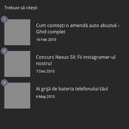
Trebuie să citești
1
Cum contești o amendă auto abuzivă –
Ghid complet
16 Feb 2015
2
Concurs Nexus 5X: Fii instagramer-ul
nostru!
7 Dec 2015
3
Ai grijă de bateria telefonului tău!
6 May 2015