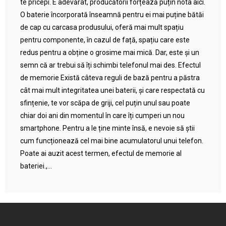
te pricepi. E adevărat, producătorii forțează puțin nota aici.
O baterie încorporată înseamnă pentru ei mai puține bătăi
de cap cu carcasa produsului, oferă mai mult spațiu
pentru componente, în cazul de față, spațiu care este
redus pentru a obține o grosime mai mică. Dar, este și un
semn că ar trebui să îți schimbi telefonul mai des. Efectul
de memorie Există câteva reguli de bază pentru a păstra
cât mai mult integritatea unei baterii, și care respectată cu
sfințenie, te vor scăpa de griji, cel puțin unul sau poate
chiar doi ani din momentul în care îți cumperi un nou
smartphone. Pentru a le ține minte însă, e nevoie să știi
cum funcționează cel mai bine acumulatorul unui telefon.
Poate ai auzit acest termen, efectul de memorie al
bateriei.,...