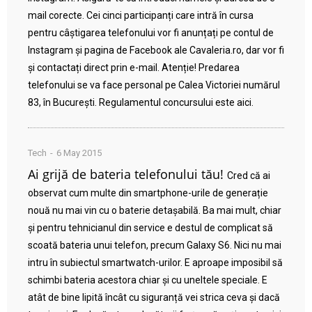
mail corecte. Cei cinci participanți care intră în cursa
pentru câștigarea telefonului vor fi anunțați pe contul de
Instagram și pagina de Facebook ale Cavaleria.ro, dar vor fi
și contactați direct prin e-mail. Atenție! Predarea
telefonului se va face personal pe Calea Victoriei numărul
83, în București. Regulamentul concursului este aici.
Tech
6 May 2015
Ai grijă de bateria telefonului tău!
Cred că ai
observat cum multe din smartphone-urile de generație
nouă nu mai vin cu o baterie detașabilă. Ba mai mult, chiar
și pentru tehnicianul din service e destul de complicat să
scoată bateria unui telefon, precum Galaxy S6. Nici nu mai
intru în subiectul smartwatch-urilor. E aproape imposibil să
schimbi bateria acestora chiar și cu uneltele speciale. E
atât de bine lipită încât cu siguranță vei strica ceva și dacă