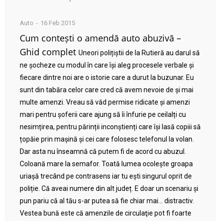
Auto
16 Feb 2015
Cum contești o amendă auto abuzivă –
Ghid complet
Uneori polițiștii de la Rutieră au darul să
ne șocheze cu modul în care își aleg procesele verbale și
fiecare dintre noi are o istorie care a durut la buzunar. Eu
sunt din tabăra celor care cred că avem nevoie de și mai
multe amenzi. Vreau să văd permise ridicate și amenzi
mari pentru șoferii care ajung să îi înfurie pe ceilalți cu
nesimțirea, pentru părinții inconștienți care își lasă copiii să
țopăie prin mașină și cei care folosesc telefonul la volan.
Dar asta nu înseamnă că putem fi de acord cu abuzul.
Coloană mare la semafor. Toată lumea ocolește groapa
uriașă trecând pe contrasens iar tu ești singurul oprit de
poliție. Că aveai numere din alt județ. E doar un scenariu și
pun pariu că al tău s-ar putea să fie chiar mai… distractiv.
Vestea bună este că amenzile de circulaţie pot fi foarte