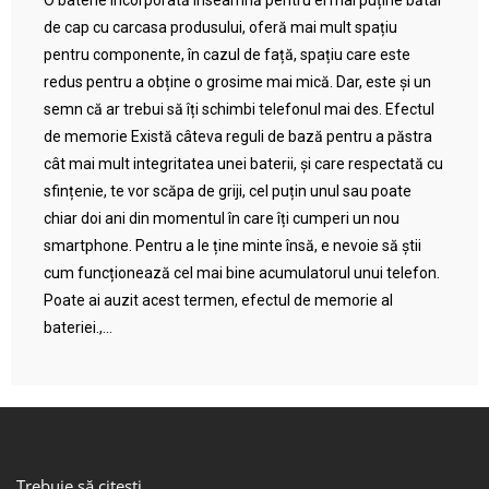
O baterie încorporată înseamnă pentru ei mai puține bătăi
de cap cu carcasa produsului, oferă mai mult spațiu
pentru componente, în cazul de față, spațiu care este
redus pentru a obține o grosime mai mică. Dar, este și un
semn că ar trebui să îți schimbi telefonul mai des. Efectul
de memorie Există câteva reguli de bază pentru a păstra
cât mai mult integritatea unei baterii, și care respectată cu
sfințenie, te vor scăpa de griji, cel puțin unul sau poate
chiar doi ani din momentul în care îți cumperi un nou
smartphone. Pentru a le ține minte însă, e nevoie să știi
cum funcționează cel mai bine acumulatorul unui telefon.
Poate ai auzit acest termen, efectul de memorie al
bateriei.,...
Trebuie să citești