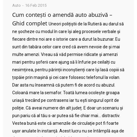
Auto
16 Feb 2015
Cum contești o amendă auto abuzivă –
Ghid complet
Uneori polițiștii de la Rutieră au darul să
ne șocheze cu modul în care își aleg procesele verbale și
fiecare dintre noi are o istorie care a durut la buzunar. Eu
sunt din tabăra celor care cred că avem nevoie de și mai
multe amenzi. Vreau să văd permise ridicate și amenzi
mari pentru șoferii care ajung să îi înfurie pe ceilalți cu
nesimțirea, pentru părinții inconștienți care își lasă copiii să
țopăie prin mașină și cei care folosesc telefonul la volan.
Dar asta nu înseamnă că putem fi de acord cu abuzul.
Coloană mare la semafor. Toată lumea ocolește groapa
uriașă trecând pe contrasens iar tu ești singurul oprit de
poliție. Că aveai numere din alt județ. E doar un scenariu și
pun pariu că al tău s-ar putea să fie chiar mai… distractiv.
Vestea bună este că amenzile de circulaţie pot fi foarte
uşor anulate în instanţă. Acest lucru nu se întâmplă aşa de