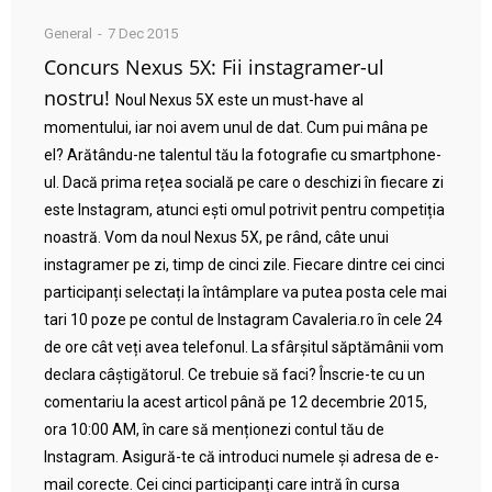
General
7 Dec 2015
Concurs Nexus 5X: Fii instagramer-ul
nostru!
Noul Nexus 5X este un must-have al
momentului, iar noi avem unul de dat. Cum pui mâna pe
el? Arătându-ne talentul tău la fotografie cu smartphone-
ul. Dacă prima rețea socială pe care o deschizi în fiecare zi
este Instagram, atunci ești omul potrivit pentru competiția
noastră. Vom da noul Nexus 5X, pe rând, câte unui
instagramer pe zi, timp de cinci zile. Fiecare dintre cei cinci
participanți selectați la întâmplare va putea posta cele mai
tari 10 poze pe contul de Instagram Cavaleria.ro în cele 24
de ore cât veți avea telefonul. La sfârșitul săptămânii vom
declara câștigătorul. Ce trebuie să faci? Înscrie-te cu un
comentariu la acest articol până pe 12 decembrie 2015,
ora 10:00 AM, în care să menționezi contul tău de
Instagram. Asigură-te că introduci numele și adresa de e-
mail corecte. Cei cinci participanți care intră în cursa