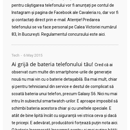
pentru câștigarea telefonului vor fi anunțați pe contul de
Instagram și pagina de Facebook ale Cavaleria.ro, dar vor fi
și contactați direct prin e-mail. Atenție! Predarea
telefonului se va face personal pe Calea Victoriei numărul
83, în București. Regulamentul concursului este aici.
Tech
6 May 2015
Ai grijă de bateria telefonului tău!
Cred că ai
observat cum multe din smartphone-urile de generație
nouă nu mai vin cu o baterie detașabilă. Ba mai mult, chiar
și pentru tehnicianul din service e destul de complicat să
scoată bateria unui telefon, precum Galaxy S6. Nici nu mai
intru în subiectul smartwatch-urilor. E aproape imposibil să
schimbi bateria acestora chiar și cu uneltele speciale. E
atât de bine lipită încât cu siguranță vei strica ceva și dacă
te pricepi. E adevărat, producătorii forțează puțin nota aici.