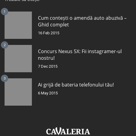
1
Cum contești o amendă auto abuzivă –
Ghid complet
16 Feb 2015
2
Concurs Nexus 5X: Fii instagramer-ul
nostru!
7 Dec 2015
3
Ai grijă de bateria telefonului tău!
6 May 2015