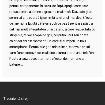
de cap cu carcasa produsului, oferă mai mult spațiu
pentru componente, în cazul de față, spațiu care este
redus pentru a obține o grosime mai mică. Dar, este și un
semn că ar trebui să îți schimbi telefonul mai des. Efectul
de memorie Există câteva reguli de bază pentru a păstra
cât mai mult integritatea unei baterii, și care respectată cu
sfințenie, te vor scăpa de griji, cel puțin unul sau poate
chiar doi ani din momentul în care îți cumperi un nou
smartphone. Pentru a le ține minte însă, e nevoie să știi
cum funcționează cel mai bine acumulatorul unui telefon.
Poate ai auzit acest termen, efectul de memorie al
bateriei.,...
Trebuie să citești