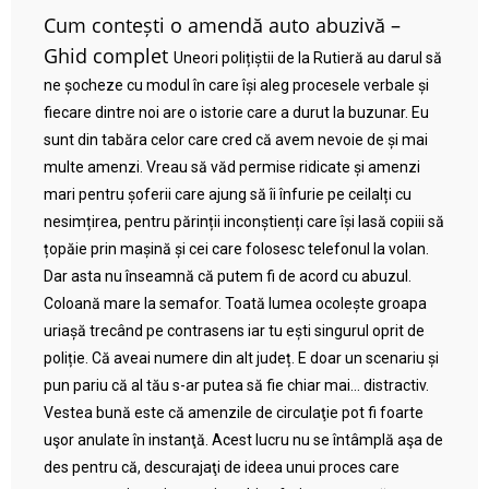
Cum contești o amendă auto abuzivă –
Ghid complet
Uneori polițiștii de la Rutieră au darul să
ne șocheze cu modul în care își aleg procesele verbale și
fiecare dintre noi are o istorie care a durut la buzunar. Eu
sunt din tabăra celor care cred că avem nevoie de și mai
multe amenzi. Vreau să văd permise ridicate și amenzi
mari pentru șoferii care ajung să îi înfurie pe ceilalți cu
nesimțirea, pentru părinții inconștienți care își lasă copiii să
țopăie prin mașină și cei care folosesc telefonul la volan.
Dar asta nu înseamnă că putem fi de acord cu abuzul.
Coloană mare la semafor. Toată lumea ocolește groapa
uriașă trecând pe contrasens iar tu ești singurul oprit de
poliție. Că aveai numere din alt județ. E doar un scenariu și
pun pariu că al tău s-ar putea să fie chiar mai… distractiv.
Vestea bună este că amenzile de circulaţie pot fi foarte
uşor anulate în instanţă. Acest lucru nu se întâmplă aşa de
des pentru că, descurajaţi de ideea unui proces care