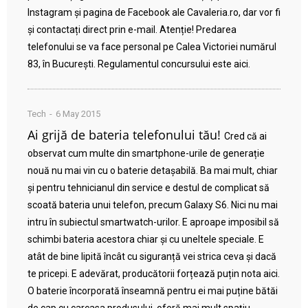
Instagram și pagina de Facebook ale Cavaleria.ro, dar vor fi
și contactați direct prin e-mail. Atenție! Predarea
telefonului se va face personal pe Calea Victoriei numărul
83, în București. Regulamentul concursului este aici.
Tech
6 May 2015
Ai grijă de bateria telefonului tău!
Cred că ai
observat cum multe din smartphone-urile de generație
nouă nu mai vin cu o baterie detașabilă. Ba mai mult, chiar
și pentru tehnicianul din service e destul de complicat să
scoată bateria unui telefon, precum Galaxy S6. Nici nu mai
intru în subiectul smartwatch-urilor. E aproape imposibil să
schimbi bateria acestora chiar și cu uneltele speciale. E
atât de bine lipită încât cu siguranță vei strica ceva și dacă
te pricepi. E adevărat, producătorii forțează puțin nota aici.
O baterie încorporată înseamnă pentru ei mai puține bătăi