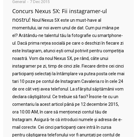
General
7 Dec 2015
Concurs Nexus 5X: Fii instagramer-ul
nostru!
Noul Nexus 5X este un must-have al
momentului, iar noi avem unul de dat. Cum pui mâna pe
el? Arătându-ne talentul tău la fotografie cu smartphone-
ul. Dacă prima rețea socială pe care o deschizi în fiecare zi
este Instagram, atunci ești omul potrivit pentru competiția
noastră. Vom da noul Nexus 5X, pe rând, câte unui
instagramer pe zi, timp de cinci zile. Fiecare dintre cei cinci
participanți selectați la întâmplare va putea posta cele mai
tari 10 poze pe contul de Instagram Cavaleria.ro în cele 24
de ore cât veți avea telefonul. La sfârșitul săptămânii vom
declara câștigătorul. Ce trebuie să faci? Înscrie-te cu un
comentariu la acest articol până pe 12 decembrie 2015,
ora 10:00 AM, în care să menționezi contul tău de
Instagram. Asigură-te că introduci numele și adresa de e-
mail corecte. Cei cinci participanți care intră în cursa
pentru câștigarea telefonului vor fi anunțați pe contul de