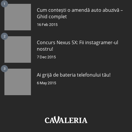
1
Cum contești o amendă auto abuzivă –
Ghid complet
16 Feb 2015
2
Concurs Nexus 5X: Fii instagramer-ul
nostru!
7 Dec 2015
3
Ai grijă de bateria telefonului tău!
6 May 2015