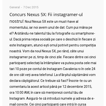
General
7 Dec 2015
Concurs Nexus 5X: Fii instagramer-ul
nostru!
Noul Nexus 5X este un must-have al
momentului, iar noi avem unul de dat. Cum pui mâna pe
el? Arătându-ne talentul tău la fotografie cu smartphone-
ul. Dacă prima rețea socială pe care o deschizi în fiecare zi
este Instagram, atunci ești omul potrivit pentru competiția
noastră. Vom da noul Nexus 5X, pe rând, câte unui
instagramer pe zi, timp de cinci zile. Fiecare dintre cei cinci
participanți selectați la întâmplare va putea posta cele mai
tari 10 poze pe contul de Instagram Cavaleria.ro în cele 24
de ore cât veți avea telefonul. La sfârșitul săptămânii vom
declara câștigătorul. Ce trebuie să faci? Înscrie-te cu un
comentariu la acest articol până pe 12 decembrie 2015,
ora 10:00 AM, în care să menționezi contul tău de
Instagram. Asigură-te că introduci numele și adresa de e-
mail corecte. Cei cinci participanți care intră în cursa