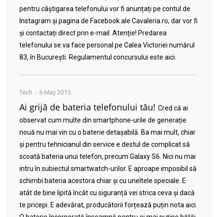
pentru câștigarea telefonului vor fi anunțați pe contul de
Instagram și pagina de Facebook ale Cavaleria.ro, dar vor fi
și contactați direct prin e-mail. Atenție! Predarea
telefonului se va face personal pe Calea Victoriei numărul
83, în București. Regulamentul concursului este aici.
Tech
6 May 2015
Ai grijă de bateria telefonului tău!
Cred că ai
observat cum multe din smartphone-urile de generație
nouă nu mai vin cu o baterie detașabilă. Ba mai mult, chiar
și pentru tehnicianul din service e destul de complicat să
scoată bateria unui telefon, precum Galaxy S6. Nici nu mai
intru în subiectul smartwatch-urilor. E aproape imposibil să
schimbi bateria acestora chiar și cu uneltele speciale. E
atât de bine lipită încât cu siguranță vei strica ceva și dacă
te pricepi. E adevărat, producătorii forțează puțin nota aici.