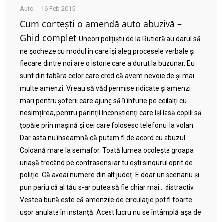
Auto
16 Feb 2015
Cum contești o amendă auto abuzivă –
Ghid complet
Uneori polițiștii de la Rutieră au darul să
ne șocheze cu modul în care își aleg procesele verbale și
fiecare dintre noi are o istorie care a durut la buzunar. Eu
sunt din tabăra celor care cred că avem nevoie de și mai
multe amenzi. Vreau să văd permise ridicate și amenzi
mari pentru șoferii care ajung să îi înfurie pe ceilalți cu
nesimțirea, pentru părinții inconștienți care își lasă copiii să
țopăie prin mașină și cei care folosesc telefonul la volan.
Dar asta nu înseamnă că putem fi de acord cu abuzul.
Coloană mare la semafor. Toată lumea ocolește groapa
uriașă trecând pe contrasens iar tu ești singurul oprit de
poliție. Că aveai numere din alt județ. E doar un scenariu și
pun pariu că al tău s-ar putea să fie chiar mai… distractiv.
Vestea bună este că amenzile de circulaţie pot fi foarte
uşor anulate în instanţă. Acest lucru nu se întâmplă aşa de