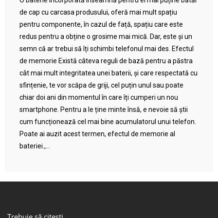
O baterie încorporată înseamnă pentru ei mai puține bătăi
de cap cu carcasa produsului, oferă mai mult spațiu
pentru componente, în cazul de față, spațiu care este
redus pentru a obține o grosime mai mică. Dar, este și un
semn că ar trebui să îți schimbi telefonul mai des. Efectul
de memorie Există câteva reguli de bază pentru a păstra
cât mai mult integritatea unei baterii, și care respectată cu
sfințenie, te vor scăpa de griji, cel puțin unul sau poate
chiar doi ani din momentul în care îți cumperi un nou
smartphone. Pentru a le ține minte însă, e nevoie să știi
cum funcționează cel mai bine acumulatorul unui telefon.
Poate ai auzit acest termen, efectul de memorie al
bateriei.,...
Trebuie să citești