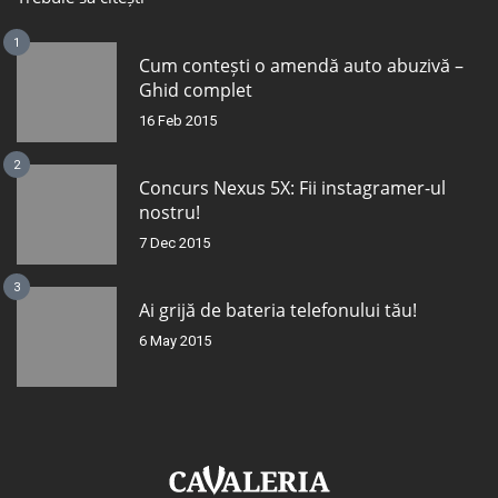
1
Cum contești o amendă auto abuzivă –
Ghid complet
16 Feb 2015
2
Concurs Nexus 5X: Fii instagramer-ul
nostru!
7 Dec 2015
3
Ai grijă de bateria telefonului tău!
6 May 2015