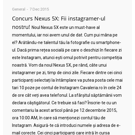
General
7 Dec 2015
Concurs Nexus 5X: Fii instagramer-ul
nostru!
Noul Nexus 5X este un must-have al
momentului, iar noi avem unul de dat. Cum pui mâna pe
el? Arătându-ne talentul tău la fotografie cu smartphone-
ul. Dacă prima rețea socială pe care o deschizi în fiecare zi
este Instagram, atunci ești omul potrivit pentru competiția
noastră. Vom da noul Nexus 5X, pe rând, câte unui
instagramer pe zi, timp de cinci zile. Fiecare dintre cei cinci
participanți selectați la întâmplare va putea posta cele mai
tari 10 poze pe contul de Instagram Cavaleria.ro în cele 24
de ore cât veți avea telefonul. La sfârșitul săptămânii vom
declara câștigătorul. Ce trebuie să faci? Înscrie-te cu un
comentariu la acest articol până pe 12 decembrie 2015,
ora 10:00 AM, în care să menționezi contul tău de
Instagram. Asigură-te că introduci numele și adresa de e-
mail corecte. Cei cinci participanți care intră în cursa