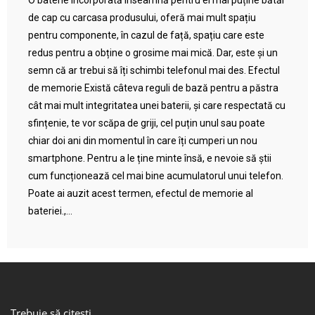
O baterie încorporată înseamnă pentru ei mai puține bătăi
de cap cu carcasa produsului, oferă mai mult spațiu
pentru componente, în cazul de față, spațiu care este
redus pentru a obține o grosime mai mică. Dar, este și un
semn că ar trebui să îți schimbi telefonul mai des. Efectul
de memorie Există câteva reguli de bază pentru a păstra
cât mai mult integritatea unei baterii, și care respectată cu
sfințenie, te vor scăpa de griji, cel puțin unul sau poate
chiar doi ani din momentul în care îți cumperi un nou
smartphone. Pentru a le ține minte însă, e nevoie să știi
cum funcționează cel mai bine acumulatorul unui telefon.
Poate ai auzit acest termen, efectul de memorie al
bateriei.,...
Trebuie să citești