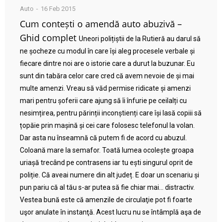
Auto
16 Feb 2015
Cum contești o amendă auto abuzivă –
Ghid complet
Uneori polițiștii de la Rutieră au darul să
ne șocheze cu modul în care își aleg procesele verbale și
fiecare dintre noi are o istorie care a durut la buzunar. Eu
sunt din tabăra celor care cred că avem nevoie de și mai
multe amenzi. Vreau să văd permise ridicate și amenzi
mari pentru șoferii care ajung să îi înfurie pe ceilalți cu
nesimțirea, pentru părinții inconștienți care își lasă copiii să
țopăie prin mașină și cei care folosesc telefonul la volan.
Dar asta nu înseamnă că putem fi de acord cu abuzul.
Coloană mare la semafor. Toată lumea ocolește groapa
uriașă trecând pe contrasens iar tu ești singurul oprit de
poliție. Că aveai numere din alt județ. E doar un scenariu și
pun pariu că al tău s-ar putea să fie chiar mai… distractiv.
Vestea bună este că amenzile de circulaţie pot fi foarte
uşor anulate în instanţă. Acest lucru nu se întâmplă aşa de