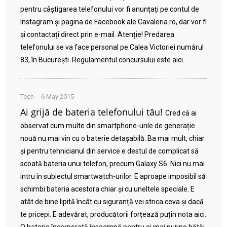
pentru câștigarea telefonului vor fi anunțați pe contul de
Instagram și pagina de Facebook ale Cavaleria.ro, dar vor fi
și contactați direct prin e-mail. Atenție! Predarea
telefonului se va face personal pe Calea Victoriei numărul
83, în București. Regulamentul concursului este aici.
Tech
6 May 2015
Ai grijă de bateria telefonului tău!
Cred că ai
observat cum multe din smartphone-urile de generație
nouă nu mai vin cu o baterie detașabilă. Ba mai mult, chiar
și pentru tehnicianul din service e destul de complicat să
scoată bateria unui telefon, precum Galaxy S6. Nici nu mai
intru în subiectul smartwatch-urilor. E aproape imposibil să
schimbi bateria acestora chiar și cu uneltele speciale. E
atât de bine lipită încât cu siguranță vei strica ceva și dacă
te pricepi. E adevărat, producătorii forțează puțin nota aici.