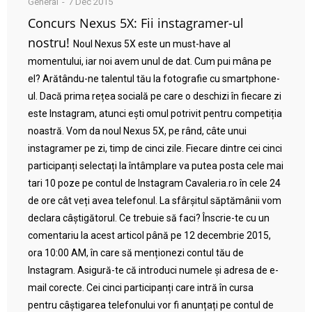
General
7 Dec 2015
Concurs Nexus 5X: Fii instagramer-ul
nostru!
Noul Nexus 5X este un must-have al
momentului, iar noi avem unul de dat. Cum pui mâna pe
el? Arătându-ne talentul tău la fotografie cu smartphone-
ul. Dacă prima rețea socială pe care o deschizi în fiecare zi
este Instagram, atunci ești omul potrivit pentru competiția
noastră. Vom da noul Nexus 5X, pe rând, câte unui
instagramer pe zi, timp de cinci zile. Fiecare dintre cei cinci
participanți selectați la întâmplare va putea posta cele mai
tari 10 poze pe contul de Instagram Cavaleria.ro în cele 24
de ore cât veți avea telefonul. La sfârșitul săptămânii vom
declara câștigătorul. Ce trebuie să faci? Înscrie-te cu un
comentariu la acest articol până pe 12 decembrie 2015,
ora 10:00 AM, în care să menționezi contul tău de
Instagram. Asigură-te că introduci numele și adresa de e-
mail corecte. Cei cinci participanți care intră în cursa
pentru câștigarea telefonului vor fi anunțați pe contul de