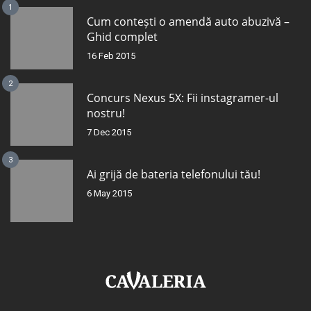
1
Cum contești o amendă auto abuzivă –
Ghid complet
16 Feb 2015
2
Concurs Nexus 5X: Fii instagramer-ul
nostru!
7 Dec 2015
3
Ai grijă de bateria telefonului tău!
6 May 2015