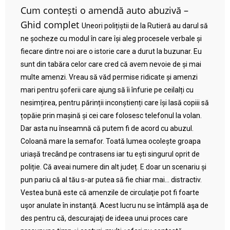
Cum contești o amendă auto abuzivă –
Ghid complet
Uneori polițiștii de la Rutieră au darul să
ne șocheze cu modul în care își aleg procesele verbale și
fiecare dintre noi are o istorie care a durut la buzunar. Eu
sunt din tabăra celor care cred că avem nevoie de și mai
multe amenzi. Vreau să văd permise ridicate și amenzi
mari pentru șoferii care ajung să îi înfurie pe ceilalți cu
nesimțirea, pentru părinții inconștienți care își lasă copiii să
țopăie prin mașină și cei care folosesc telefonul la volan.
Dar asta nu înseamnă că putem fi de acord cu abuzul.
Coloană mare la semafor. Toată lumea ocolește groapa
uriașă trecând pe contrasens iar tu ești singurul oprit de
poliție. Că aveai numere din alt județ. E doar un scenariu și
pun pariu că al tău s-ar putea să fie chiar mai… distractiv.
Vestea bună este că amenzile de circulaţie pot fi foarte
uşor anulate în instanţă. Acest lucru nu se întâmplă aşa de
des pentru că, descurajaţi de ideea unui proces care