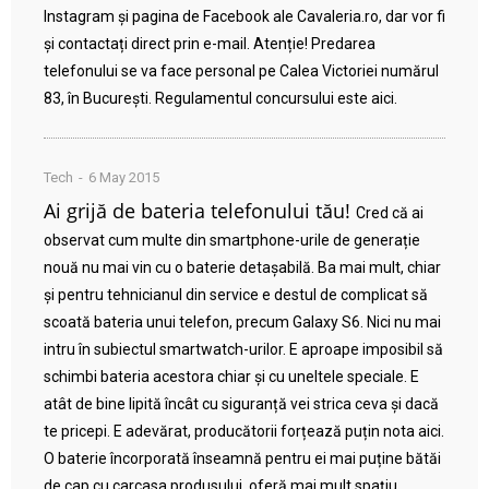
Instagram și pagina de Facebook ale Cavaleria.ro, dar vor fi
și contactați direct prin e-mail. Atenție! Predarea
telefonului se va face personal pe Calea Victoriei numărul
83, în București. Regulamentul concursului este aici.
Tech
6 May 2015
Ai grijă de bateria telefonului tău!
Cred că ai
observat cum multe din smartphone-urile de generație
nouă nu mai vin cu o baterie detașabilă. Ba mai mult, chiar
și pentru tehnicianul din service e destul de complicat să
scoată bateria unui telefon, precum Galaxy S6. Nici nu mai
intru în subiectul smartwatch-urilor. E aproape imposibil să
schimbi bateria acestora chiar și cu uneltele speciale. E
atât de bine lipită încât cu siguranță vei strica ceva și dacă
te pricepi. E adevărat, producătorii forțează puțin nota aici.
O baterie încorporată înseamnă pentru ei mai puține bătăi
de cap cu carcasa produsului, oferă mai mult spațiu