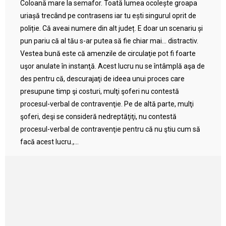
Coloană mare la semafor. Toată lumea ocolește groapa
uriașă trecând pe contrasens iar tu ești singurul oprit de
poliție. Că aveai numere din alt județ. E doar un scenariu și
pun pariu că al tău s-ar putea să fie chiar mai… distractiv.
Vestea bună este că amenzile de circulaţie pot fi foarte
uşor anulate în instanţă. Acest lucru nu se întâmplă aşa de
des pentru că, descurajaţi de ideea unui proces care
presupune timp şi costuri, mulţi şoferi nu contestă
procesul-verbal de contravenţie. Pe de altă parte, mulţi
şoferi, deşi se consideră nedreptăţiţi, nu contestă
procesul-verbal de contravenţie pentru că nu ştiu cum să
facă acest lucru.,...