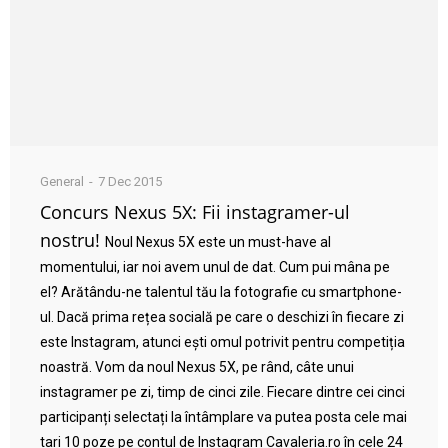
General
7 Dec 2015
Concurs Nexus 5X: Fii instagramer-ul
nostru!
Noul Nexus 5X este un must-have al
momentului, iar noi avem unul de dat. Cum pui mâna pe
el? Arătându-ne talentul tău la fotografie cu smartphone-
ul. Dacă prima rețea socială pe care o deschizi în fiecare zi
este Instagram, atunci ești omul potrivit pentru competiția
noastră. Vom da noul Nexus 5X, pe rând, câte unui
instagramer pe zi, timp de cinci zile. Fiecare dintre cei cinci
participanți selectați la întâmplare va putea posta cele mai
tari 10 poze pe contul de Instagram Cavaleria.ro în cele 24