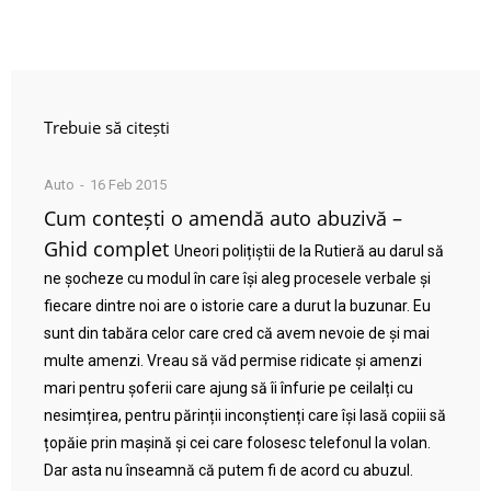
Trebuie să citești
Auto
16 Feb 2015
Cum contești o amendă auto abuzivă –
Ghid complet
Uneori polițiștii de la Rutieră au darul să
ne șocheze cu modul în care își aleg procesele verbale și
fiecare dintre noi are o istorie care a durut la buzunar. Eu
sunt din tabăra celor care cred că avem nevoie de și mai
multe amenzi. Vreau să văd permise ridicate și amenzi
mari pentru șoferii care ajung să îi înfurie pe ceilalți cu
nesimțirea, pentru părinții inconștienți care își lasă copiii să
țopăie prin mașină și cei care folosesc telefonul la volan.
Dar asta nu înseamnă că putem fi de acord cu abuzul.