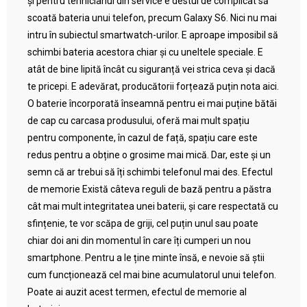
și pentru tehnicianul din service e destul de complicat să
scoată bateria unui telefon, precum Galaxy S6. Nici nu mai
intru în subiectul smartwatch-urilor. E aproape imposibil să
schimbi bateria acestora chiar și cu uneltele speciale. E
atât de bine lipită încât cu siguranță vei strica ceva și dacă
te pricepi. E adevărat, producătorii forțează puțin nota aici.
O baterie încorporată înseamnă pentru ei mai puține bătăi
de cap cu carcasa produsului, oferă mai mult spațiu
pentru componente, în cazul de față, spațiu care este
redus pentru a obține o grosime mai mică. Dar, este și un
semn că ar trebui să îți schimbi telefonul mai des. Efectul
de memorie Există câteva reguli de bază pentru a păstra
cât mai mult integritatea unei baterii, și care respectată cu
sfințenie, te vor scăpa de griji, cel puțin unul sau poate
chiar doi ani din momentul în care îți cumperi un nou
smartphone. Pentru a le ține minte însă, e nevoie să știi
cum funcționează cel mai bine acumulatorul unui telefon.
Poate ai auzit acest termen, efectul de memorie al