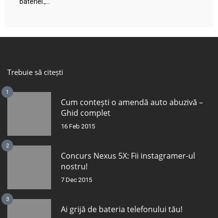
bateriei.,...
Trebuie să citești
1
Cum contești o amendă auto abuzivă –
Ghid complet
16 Feb 2015
2
Concurs Nexus 5X: Fii instagramer-ul
nostru!
7 Dec 2015
3
Ai grijă de bateria telefonului tău!