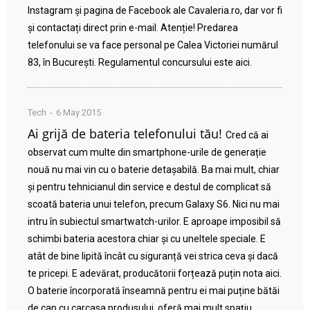
Instagram și pagina de Facebook ale Cavaleria.ro, dar vor fi
și contactați direct prin e-mail. Atenție! Predarea
telefonului se va face personal pe Calea Victoriei numărul
83, în București. Regulamentul concursului este aici.
Tech
6 May 2015
Ai grijă de bateria telefonului tău!
Cred că ai
observat cum multe din smartphone-urile de generație
nouă nu mai vin cu o baterie detașabilă. Ba mai mult, chiar
și pentru tehnicianul din service e destul de complicat să
scoată bateria unui telefon, precum Galaxy S6. Nici nu mai
intru în subiectul smartwatch-urilor. E aproape imposibil să
schimbi bateria acestora chiar și cu uneltele speciale. E
atât de bine lipită încât cu siguranță vei strica ceva și dacă
te pricepi. E adevărat, producătorii forțează puțin nota aici.
O baterie încorporată înseamnă pentru ei mai puține bătăi
de cap cu carcasa produsului, oferă mai mult spațiu