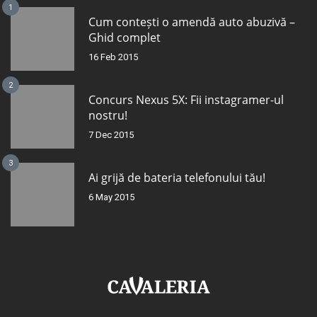
1
Cum contești o amendă auto abuzivă –
Ghid complet
16 Feb 2015
2
Concurs Nexus 5X: Fii instagramer-ul
nostru!
7 Dec 2015
3
Ai grijă de bateria telefonului tău!
6 May 2015