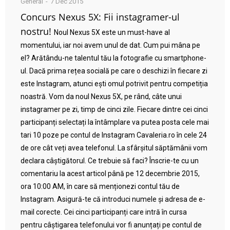
General
7 Dec 2015
Concurs Nexus 5X: Fii instagramer-ul
nostru!
Noul Nexus 5X este un must-have al
momentului, iar noi avem unul de dat. Cum pui mâna pe
el? Arătându-ne talentul tău la fotografie cu smartphone-
ul. Dacă prima rețea socială pe care o deschizi în fiecare zi
este Instagram, atunci ești omul potrivit pentru competiția
noastră. Vom da noul Nexus 5X, pe rând, câte unui
instagramer pe zi, timp de cinci zile. Fiecare dintre cei cinci
participanți selectați la întâmplare va putea posta cele mai
tari 10 poze pe contul de Instagram Cavaleria.ro în cele 24
de ore cât veți avea telefonul. La sfârșitul săptămânii vom
declara câștigătorul. Ce trebuie să faci? Înscrie-te cu un
comentariu la acest articol până pe 12 decembrie 2015,
ora 10:00 AM, în care să menționezi contul tău de
Instagram. Asigură-te că introduci numele și adresa de e-
mail corecte. Cei cinci participanți care intră în cursa
pentru câștigarea telefonului vor fi anunțați pe contul de