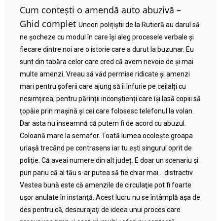
Cum contești o amendă auto abuzivă –
Ghid complet
Uneori polițiștii de la Rutieră au darul să
ne șocheze cu modul în care își aleg procesele verbale și
fiecare dintre noi are o istorie care a durut la buzunar. Eu
sunt din tabăra celor care cred că avem nevoie de și mai
multe amenzi. Vreau să văd permise ridicate și amenzi
mari pentru șoferii care ajung să îi înfurie pe ceilalți cu
nesimțirea, pentru părinții inconștienți care își lasă copiii să
țopăie prin mașină și cei care folosesc telefonul la volan.
Dar asta nu înseamnă că putem fi de acord cu abuzul.
Coloană mare la semafor. Toată lumea ocolește groapa
uriașă trecând pe contrasens iar tu ești singurul oprit de
poliție. Că aveai numere din alt județ. E doar un scenariu și
pun pariu că al tău s-ar putea să fie chiar mai… distractiv.
Vestea bună este că amenzile de circulaţie pot fi foarte
uşor anulate în instanţă. Acest lucru nu se întâmplă aşa de
des pentru că, descurajaţi de ideea unui proces care