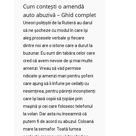
Cum contești o amendă
auto abuzivă – Ghid complet
Uneori polițiștii de la Rutieră au darul
să ne șocheze cu modul în care își
aleg procesele verbale și fiecare
dintre noi are o istorie care a durut la
buzunar. Eu sunt din tabăra celor care
cred că avem nevoie de și mai multe
amenzi. Vreau să văd permise
ridicate și amenzi mari pentru șoferii
care ajung să îi înfurie pe ceilalți cu
nesimțirea, pentru părinții inconștienți
care își lasă copiii să țopăie prin
mașină și cei care folosesc telefonul
la volan. Dar asta nu înseamnă că
putem fi de acord cu abuzul. Coloană
mare la semafor. Toată lumea