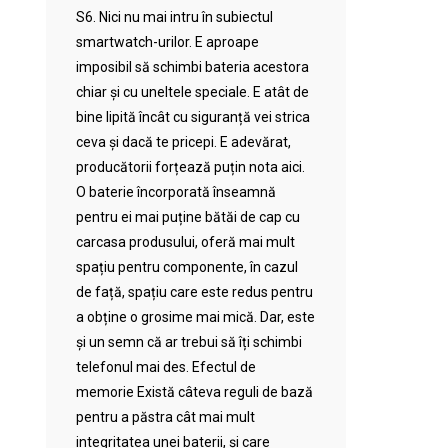
S6. Nici nu mai intru în subiectul
smartwatch-urilor. E aproape
imposibil să schimbi bateria acestora
chiar și cu uneltele speciale. E atât de
bine lipită încât cu siguranță vei strica
ceva și dacă te pricepi. E adevărat,
producătorii forțează puțin nota aici.
O baterie încorporată înseamnă
pentru ei mai puține bătăi de cap cu
carcasa produsului, oferă mai mult
spațiu pentru componente, în cazul
de față, spațiu care este redus pentru
a obține o grosime mai mică. Dar, este
și un semn că ar trebui să îți schimbi
telefonul mai des. Efectul de
memorie Există câteva reguli de bază
pentru a păstra cât mai mult
integritatea unei baterii, și care