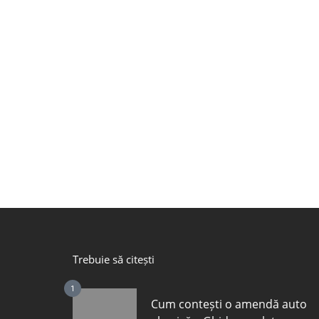
Trebuie să citești
1
Cum contești o amendă auto