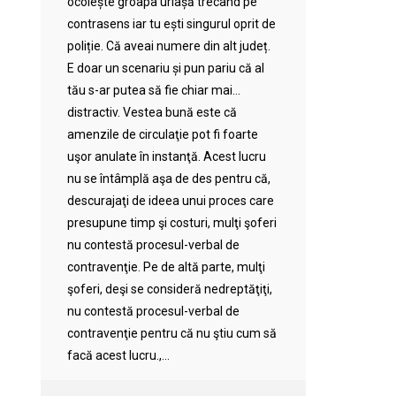
ocolește groapa uriașă trecând pe
contrasens iar tu ești singurul oprit de
poliție. Că aveai numere din alt județ.
E doar un scenariu și pun pariu că al
tău s-ar putea să fie chiar mai…
distractiv. Vestea bună este că
amenzile de circulaţie pot fi foarte
uşor anulate în instanţă. Acest lucru
nu se întâmplă aşa de des pentru că,
descurajaţi de ideea unui proces care
presupune timp şi costuri, mulţi şoferi
nu contestă procesul-verbal de
contravenţie. Pe de altă parte, mulţi
şoferi, deşi se consideră nedreptăţiţi,
nu contestă procesul-verbal de
contravenţie pentru că nu ştiu cum să
facă acest lucru.,...