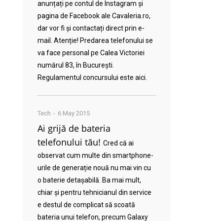
anunțați pe contul de Instagram și
pagina de Facebook ale Cavaleria.ro,
dar vor fi și contactați direct prin e-
mail. Atenție! Predarea telefonului se
va face personal pe Calea Victoriei
numărul 83, în București.
Regulamentul concursului este aici.
Tech
6 May 2015
Ai grijă de bateria
telefonului tău!
Cred că ai
observat cum multe din smartphone-
urile de generație nouă nu mai vin cu
o baterie detașabilă. Ba mai mult,
chiar și pentru tehnicianul din service
e destul de complicat să scoată
bateria unui telefon, precum Galaxy