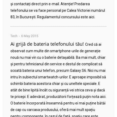
și contactați direct prin e-mail. Atenție! Predarea
telefonului se va face personal pe Calea Victoriei numărul
83, în București. Regulamentul concursului este aici.
Tech
6 May 2015
Ai grijă de bateria telefonului tău!
Cred că ai
observat cum multe din smartphone-urile de generație
nouă nu mai vin cu o baterie detașabilă. Ba mai mult, chiar
și pentru tehnicianul din service e destul de complicat să
scoată bateria unui telefon, precum Galaxy S6. Nici nu mai
intru în subiectul smartwatch-urilor. E aproape imposibil să
schimbi bateria acestora chiar și cu uneltele speciale. E
atât de bine lipită încât cu siguranță vei strica ceva și dacă
te pricepi. E adevărat, producătorii forțează puțin nota aici.
O baterie încorporată înseamnă pentru ei mai puține bătăi
de cap cu carcasa produsului, oferă mai mult spațiu
pentru componente, în cazul de față, spațiu care este