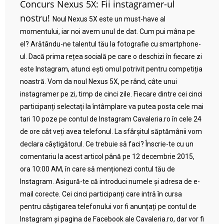
Concurs Nexus 5X: Fii instagramer-ul
nostru!
Noul Nexus 5X este un must-have al
momentului, iar noi avem unul de dat. Cum pui mâna pe
el? Arătându-ne talentul tău la fotografie cu smartphone-
ul. Dacă prima rețea socială pe care o deschizi în fiecare zi
este Instagram, atunci ești omul potrivit pentru competiția
noastră. Vom da noul Nexus 5X, pe rând, câte unui
instagramer pe zi, timp de cinci zile. Fiecare dintre cei cinci
participanți selectați la întâmplare va putea posta cele mai
tari 10 poze pe contul de Instagram Cavaleria.ro în cele 24
de ore cât veți avea telefonul. La sfârșitul săptămânii vom
declara câștigătorul. Ce trebuie să faci? Înscrie-te cu un
comentariu la acest articol până pe 12 decembrie 2015,
ora 10:00 AM, în care să menționezi contul tău de
Instagram. Asigură-te că introduci numele și adresa de e-
mail corecte. Cei cinci participanți care intră în cursa
pentru câștigarea telefonului vor fi anunțați pe contul de
Instagram și pagina de Facebook ale Cavaleria.ro, dar vor fi