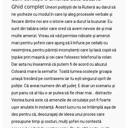
Ghid complet
Uneori polițiștii de la Rutieră au darul să
ne șocheze cu modul în care își aleg procesele verbale și
fiecare dintre noi are o istorie care a durut la buzunar. Eu
sunt din tabăra celor care cred că avem nevoie de și mai
multe amenzi. Vreau să văd permise ridicate și amenzi
mari pentru șoferii care ajung să îi înfurie pe ceilalți cu
nesimțirea, pentru părinții inconștienți care își lasă copiii să
țopăie prin mașină și cei care folosesc telefonul la volan.
Dar asta nu înseamnă că putem fi de acord cu abuzul.
Coloană mare la semafor. Toată lumea ocolește groapa
uriașă trecând pe contrasens iar tu ești singurul oprit de
poliție. Că aveai numere din alt județ. E doar un scenariu și
pun pariu că al tău s-ar putea să fie chiar mai… distractiv.
Vestea bună este că amenzile de circulaţie pot fi foarte
uşor anulate în instanţă. Acest lucru nu se întâmplă aşa de
des pentru că, descurajaţi de ideea unui proces care
presupune timp şi costuri, mulţi şoferi nu contestă