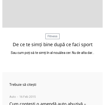
Fitness
De ce te simți bine după ce faci sport
Sau cum poți să te simți în al nouălea cer. Nu de alta dar…
Trebuie să citești
Auto
16 Feb 2015
Cum contești o amendă auto abuzivă –