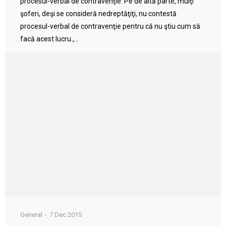
procesul-verbal de contravenţie. Pe de altă parte, mulţi
şoferi, deşi se consideră nedreptăţiţi, nu contestă
procesul-verbal de contravenţie pentru că nu ştiu cum să
facă acest lucru.,...
General
7 Dec 2015