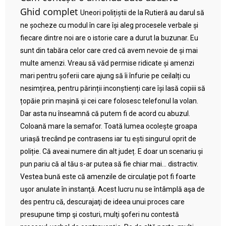
Ghid complet
Uneori polițiștii de la Rutieră au darul să
ne șocheze cu modul în care își aleg procesele verbale și
fiecare dintre noi are o istorie care a durut la buzunar. Eu
sunt din tabăra celor care cred că avem nevoie de și mai
multe amenzi. Vreau să văd permise ridicate și amenzi
mari pentru șoferii care ajung să îi înfurie pe ceilalți cu
nesimțirea, pentru părinții inconștienți care își lasă copiii să
țopăie prin mașină și cei care folosesc telefonul la volan.
Dar asta nu înseamnă că putem fi de acord cu abuzul.
Coloană mare la semafor. Toată lumea ocolește groapa
uriașă trecând pe contrasens iar tu ești singurul oprit de
poliție. Că aveai numere din alt județ. E doar un scenariu și
pun pariu că al tău s-ar putea să fie chiar mai… distractiv.
Vestea bună este că amenzile de circulaţie pot fi foarte
uşor anulate în instanţă. Acest lucru nu se întâmplă aşa de
des pentru că, descurajaţi de ideea unui proces care
presupune timp şi costuri, mulţi şoferi nu contestă