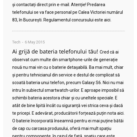
și contactați direct prin e-mail. Atenție! Predarea
telefonului se va face personal pe Calea Victoriei numărul
83, în București. Regulamentul concursului este aici.
Tech
6 May 2015
Ai grijă de bateria telefonului tău!
Cred că ai
observat cum multe din smartphone-urile de generație
nouă nu mai vin cu o baterie detașabilă. Ba mai mult, chiar
și pentru tehnicianul din service e destul de complicat să
scoată bateria unui telefon, precum Galaxy S6. Nici nu mai
intru în subiectul smartwatch-urilor. E aproape imposibil să
schimbi bateria acestora chiar și cu uneltele speciale. E
atât de bine lipită încât cu siguranță vei strica ceva și dacă
te pricepi. E adevărat, producătorii forțează puțin nota aici.
O baterie încorporată înseamnă pentru ei mai puține bătăi
de cap cu carcasa produsului, oferă mai mult spațiu
pentru componente, în cazul de față, spațiu care este