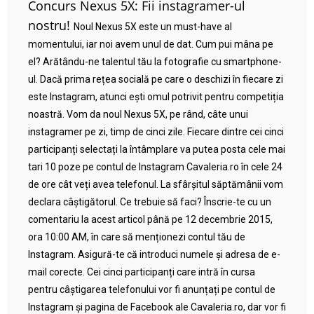
Concurs Nexus 5X: Fii instagramer-ul
nostru!
Noul Nexus 5X este un must-have al
momentului, iar noi avem unul de dat. Cum pui mâna pe
el? Arătându-ne talentul tău la fotografie cu smartphone-
ul. Dacă prima rețea socială pe care o deschizi în fiecare zi
este Instagram, atunci ești omul potrivit pentru competiția
noastră. Vom da noul Nexus 5X, pe rând, câte unui
instagramer pe zi, timp de cinci zile. Fiecare dintre cei cinci
participanți selectați la întâmplare va putea posta cele mai
tari 10 poze pe contul de Instagram Cavaleria.ro în cele 24
de ore cât veți avea telefonul. La sfârșitul săptămânii vom
declara câștigătorul. Ce trebuie să faci? Înscrie-te cu un
comentariu la acest articol până pe 12 decembrie 2015,
ora 10:00 AM, în care să menționezi contul tău de
Instagram. Asigură-te că introduci numele și adresa de e-
mail corecte. Cei cinci participanți care intră în cursa
pentru câștigarea telefonului vor fi anunțați pe contul de
Instagram și pagina de Facebook ale Cavaleria.ro, dar vor fi