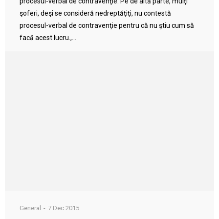
procesul-verbal de contravenţie. Pe de altă parte, mulţi
şoferi, deşi se consideră nedreptăţiţi, nu contestă
procesul-verbal de contravenţie pentru că nu ştiu cum să
facă acest lucru.,...
General
7 Dec 2015