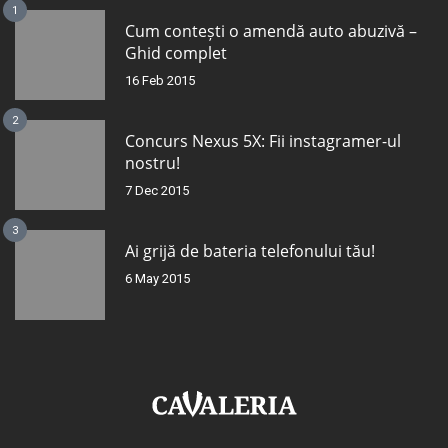
1
Cum contești o amendă auto abuzivă –
Ghid complet
16 Feb 2015
2
Concurs Nexus 5X: Fii instagramer-ul
nostru!
7 Dec 2015
3
Ai grijă de bateria telefonului tău!
6 May 2015