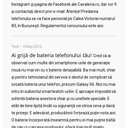
Instagram și pagina de Facebook ale Cavaleria.ro, dar vor fi
și contactați direct prin e-mail. Atenție! Predarea
telefonului se va face personal pe Calea Victoriei numărul
83, în București. Regulamentul concursului este aici.
Tech
6 May 2015
Ai grijă de bateria telefonului tău!
Cred că ai
observat cum multe din smartphone-urile de generație
nouă nu mai vin cu o baterie detașabilă. Ba mai mult, chiar
și pentru tehnicianul din service e destul de complicat să
scoată bateria unui telefon, precum Galaxy S6. Nici nu mai
intru în subiectul smartwatch-urilor. E aproape imposibil să
schimbi bateria acestora chiar și cu uneltele speciale. E
atât de bine lipită încât cu siguranță vei strica ceva și dacă
te pricepi. E adevărat, producătorii forțează puțin nota aici.
O baterie încorporată înseamnă pentru ei mai puține bătăi
de cap cu carcasa produsului, oferă mai mult spațiu