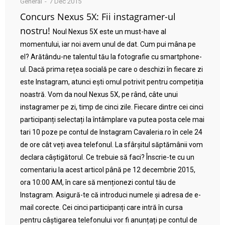
General
7 Dec 2015
Concurs Nexus 5X: Fii instagramer-ul
nostru!
Noul Nexus 5X este un must-have al
momentului, iar noi avem unul de dat. Cum pui mâna pe
el? Arătându-ne talentul tău la fotografie cu smartphone-
ul. Dacă prima rețea socială pe care o deschizi în fiecare zi
este Instagram, atunci ești omul potrivit pentru competiția
noastră. Vom da noul Nexus 5X, pe rând, câte unui
instagramer pe zi, timp de cinci zile. Fiecare dintre cei cinci
participanți selectați la întâmplare va putea posta cele mai
tari 10 poze pe contul de Instagram Cavaleria.ro în cele 24
de ore cât veți avea telefonul. La sfârșitul săptămânii vom
declara câștigătorul. Ce trebuie să faci? Înscrie-te cu un
comentariu la acest articol până pe 12 decembrie 2015,
ora 10:00 AM, în care să menționezi contul tău de
Instagram. Asigură-te că introduci numele și adresa de e-
mail corecte. Cei cinci participanți care intră în cursa
pentru câștigarea telefonului vor fi anunțați pe contul de