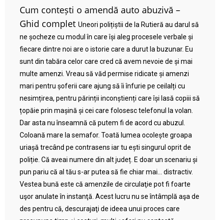
Cum contești o amendă auto abuzivă –
Ghid complet
Uneori polițiștii de la Rutieră au darul să
ne șocheze cu modul în care își aleg procesele verbale și
fiecare dintre noi are o istorie care a durut la buzunar. Eu
sunt din tabăra celor care cred că avem nevoie de și mai
multe amenzi. Vreau să văd permise ridicate și amenzi
mari pentru șoferii care ajung să îi înfurie pe ceilalți cu
nesimțirea, pentru părinții inconștienți care își lasă copiii să
țopăie prin mașină și cei care folosesc telefonul la volan.
Dar asta nu înseamnă că putem fi de acord cu abuzul.
Coloană mare la semafor. Toată lumea ocolește groapa
uriașă trecând pe contrasens iar tu ești singurul oprit de
poliție. Că aveai numere din alt județ. E doar un scenariu și
pun pariu că al tău s-ar putea să fie chiar mai… distractiv.
Vestea bună este că amenzile de circulaţie pot fi foarte
uşor anulate în instanţă. Acest lucru nu se întâmplă aşa de
des pentru că, descurajaţi de ideea unui proces care