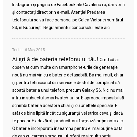
Instagram și pagina de Facebook ale Cavaleria.ro, dar vor fi
și contactați direct prin e-mail. Atenție! Predarea
telefonului se va face personal pe Calea Victoriei numărul
83, în București. Regulamentul concursului este aici.
Tech
6 May 2015
Ai grijă de bateria telefonului tău!
Cred că ai
observat cum multe din smartphone-urile de generație
nouă nu mai vin cu o baterie detașabilă. Ba mai mult, chiar
și pentru tehnicianul din service e destul de complicat să
scoată bateria unui telefon, precum Galaxy S6. Nici nu mai
intru în subiectul smartwatch-urilor. E aproape imposibil să
schimbi bateria acestora chiar și cu uneltele speciale. E
atât de bine lipită încât cu siguranță vei strica ceva și dacă
te pricepi. E adevărat, producătorii forțează puțin nota aici.
O baterie încorporată înseamnă pentru ei mai puține bătăi
de cap cu carcasa produsului, oferă mai mult spațiu