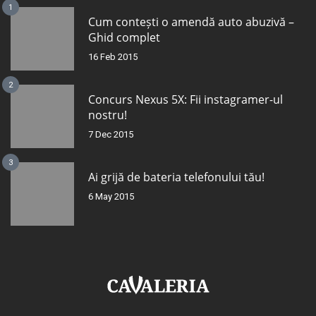
1
Cum contești o amendă auto abuzivă –
Ghid complet
16 Feb 2015
2
Concurs Nexus 5X: Fii instagramer-ul
nostru!
7 Dec 2015
3
Ai grijă de bateria telefonului tău!
6 May 2015