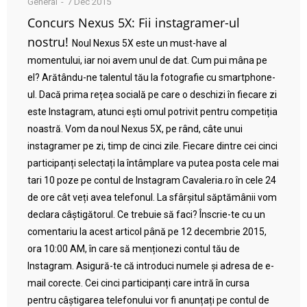
General
7 Dec 2015
Concurs Nexus 5X: Fii instagramer-ul
nostru!
Noul Nexus 5X este un must-have al
momentului, iar noi avem unul de dat. Cum pui mâna pe
el? Arătându-ne talentul tău la fotografie cu smartphone-
ul. Dacă prima rețea socială pe care o deschizi în fiecare zi
este Instagram, atunci ești omul potrivit pentru competiția
noastră. Vom da noul Nexus 5X, pe rând, câte unui
instagramer pe zi, timp de cinci zile. Fiecare dintre cei cinci
participanți selectați la întâmplare va putea posta cele mai
tari 10 poze pe contul de Instagram Cavaleria.ro în cele 24
de ore cât veți avea telefonul. La sfârșitul săptămânii vom
declara câștigătorul. Ce trebuie să faci? Înscrie-te cu un
comentariu la acest articol până pe 12 decembrie 2015,
ora 10:00 AM, în care să menționezi contul tău de
Instagram. Asigură-te că introduci numele și adresa de e-
mail corecte. Cei cinci participanți care intră în cursa
pentru câștigarea telefonului vor fi anunțați pe contul de