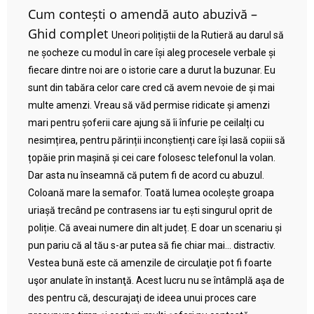
Cum contești o amendă auto abuzivă –
Ghid complet
Uneori polițiștii de la Rutieră au darul să
ne șocheze cu modul în care își aleg procesele verbale și
fiecare dintre noi are o istorie care a durut la buzunar. Eu
sunt din tabăra celor care cred că avem nevoie de și mai
multe amenzi. Vreau să văd permise ridicate și amenzi
mari pentru șoferii care ajung să îi înfurie pe ceilalți cu
nesimțirea, pentru părinții inconștienți care își lasă copiii să
țopăie prin mașină și cei care folosesc telefonul la volan.
Dar asta nu înseamnă că putem fi de acord cu abuzul.
Coloană mare la semafor. Toată lumea ocolește groapa
uriașă trecând pe contrasens iar tu ești singurul oprit de
poliție. Că aveai numere din alt județ. E doar un scenariu și
pun pariu că al tău s-ar putea să fie chiar mai… distractiv.
Vestea bună este că amenzile de circulaţie pot fi foarte
uşor anulate în instanţă. Acest lucru nu se întâmplă aşa de
des pentru că, descurajaţi de ideea unui proces care