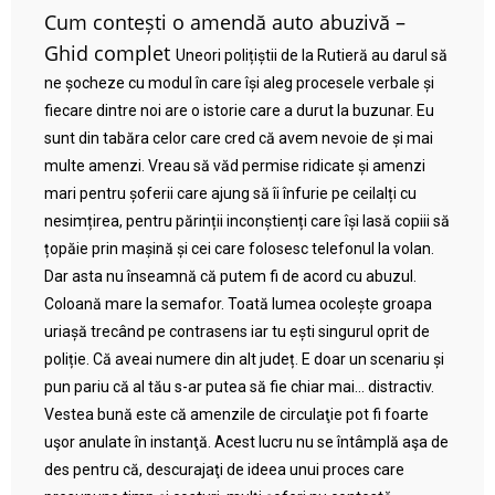
Cum contești o amendă auto abuzivă –
Ghid complet
Uneori polițiștii de la Rutieră au darul să
ne șocheze cu modul în care își aleg procesele verbale și
fiecare dintre noi are o istorie care a durut la buzunar. Eu
sunt din tabăra celor care cred că avem nevoie de și mai
multe amenzi. Vreau să văd permise ridicate și amenzi
mari pentru șoferii care ajung să îi înfurie pe ceilalți cu
nesimțirea, pentru părinții inconștienți care își lasă copiii să
țopăie prin mașină și cei care folosesc telefonul la volan.
Dar asta nu înseamnă că putem fi de acord cu abuzul.
Coloană mare la semafor. Toată lumea ocolește groapa
uriașă trecând pe contrasens iar tu ești singurul oprit de
poliție. Că aveai numere din alt județ. E doar un scenariu și
pun pariu că al tău s-ar putea să fie chiar mai… distractiv.
Vestea bună este că amenzile de circulaţie pot fi foarte
uşor anulate în instanţă. Acest lucru nu se întâmplă aşa de
des pentru că, descurajaţi de ideea unui proces care