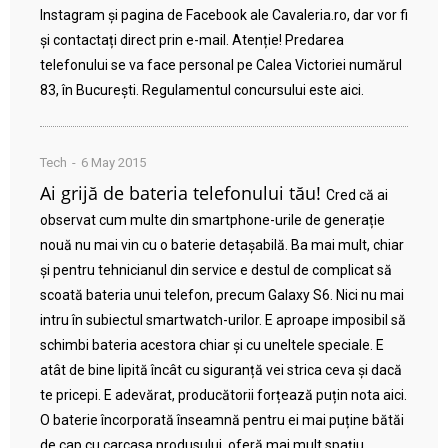
Instagram și pagina de Facebook ale Cavaleria.ro, dar vor fi
și contactați direct prin e-mail. Atenție! Predarea
telefonului se va face personal pe Calea Victoriei numărul
83, în București. Regulamentul concursului este aici.
Tech
6 May 2015
Ai grijă de bateria telefonului tău!
Cred că ai
observat cum multe din smartphone-urile de generație
nouă nu mai vin cu o baterie detașabilă. Ba mai mult, chiar
și pentru tehnicianul din service e destul de complicat să
scoată bateria unui telefon, precum Galaxy S6. Nici nu mai
intru în subiectul smartwatch-urilor. E aproape imposibil să
schimbi bateria acestora chiar și cu uneltele speciale. E
atât de bine lipită încât cu siguranță vei strica ceva și dacă
te pricepi. E adevărat, producătorii forțează puțin nota aici.
O baterie încorporată înseamnă pentru ei mai puține bătăi
de cap cu carcasa produsului, oferă mai mult spațiu