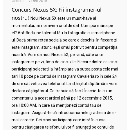
General
7 Dec 2015
Concurs Nexus 5X: Fii instagramer-ul
nostru!
Noul Nexus 5X este un must-have al
momentului, iar noi avem unul de dat. Cum pui mâna pe
el? Arătându-ne talentul tău la fotografie cu smartphone-
ul. Dacă prima rețea socială pe care o deschizi în fiecare zi
este Instagram, atunci ești omul potrivit pentru competiția
noastră. Vom da noul Nexus 5X, pe rând, câte unui
instagramer pe zi, timp de cinci zile. Fiecare dintre cei cinci
participanți selectați la întâmplare va putea posta cele mai
tari 10 poze pe contul de Instagram Cavaleria.ro în cele 24
de ore cât veți avea telefonul. La sfârșitul săptămânii vom
declara câștigătorul. Ce trebuie să faci? Înscrie-te cu un
comentariu la acest articol până pe 12 decembrie 2015,
ora 10:00 AM, în care să menționezi contul tău de
Instagram. Asigură-te că introduci numele și adresa de e-
mail corecte. Cei cinci participanți care intră în cursa
pentru câștigarea telefonului vor fi anunțați pe contul de