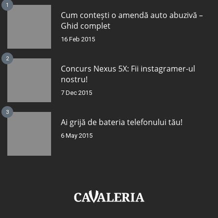
1
Cum contești o amendă auto abuzivă –
Ghid complet
16 Feb 2015
2
Concurs Nexus 5X: Fii instagramer-ul
nostru!
7 Dec 2015
3
Ai grijă de bateria telefonului tău!
6 May 2015