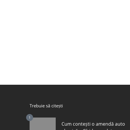
Trebuie să citești
1
Cum contești o amendă auto