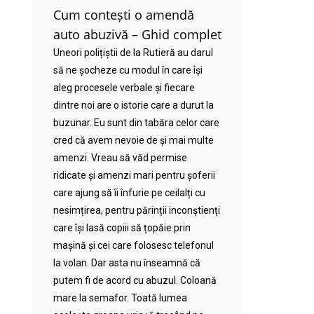
Cum contești o amendă
auto abuzivă – Ghid complet
Uneori polițiștii de la Rutieră au darul
să ne șocheze cu modul în care își
aleg procesele verbale și fiecare
dintre noi are o istorie care a durut la
buzunar. Eu sunt din tabăra celor care
cred că avem nevoie de și mai multe
amenzi. Vreau să văd permise
ridicate și amenzi mari pentru șoferii
care ajung să îi înfurie pe ceilalți cu
nesimțirea, pentru părinții inconștienți
care își lasă copiii să țopăie prin
mașină și cei care folosesc telefonul
la volan. Dar asta nu înseamnă că
putem fi de acord cu abuzul. Coloană
mare la semafor. Toată lumea