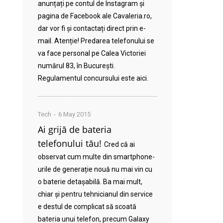
anunțați pe contul de Instagram și
pagina de Facebook ale Cavaleria.ro,
dar vor fi și contactați direct prin e-
mail. Atenție! Predarea telefonului se
va face personal pe Calea Victoriei
numărul 83, în București.
Regulamentul concursului este aici.
Tech
6 May 2015
Ai grijă de bateria
telefonului tău!
Cred că ai
observat cum multe din smartphone-
urile de generație nouă nu mai vin cu
o baterie detașabilă. Ba mai mult,
chiar și pentru tehnicianul din service
e destul de complicat să scoată
bateria unui telefon, precum Galaxy