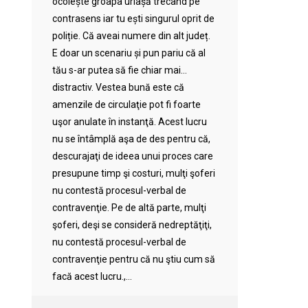
ocolește groapa uriașă trecând pe
contrasens iar tu ești singurul oprit de
poliție. Că aveai numere din alt județ.
E doar un scenariu și pun pariu că al
tău s-ar putea să fie chiar mai…
distractiv. Vestea bună este că
amenzile de circulaţie pot fi foarte
uşor anulate în instanţă. Acest lucru
nu se întâmplă aşa de des pentru că,
descurajaţi de ideea unui proces care
presupune timp şi costuri, mulţi şoferi
nu contestă procesul-verbal de
contravenţie. Pe de altă parte, mulţi
şoferi, deşi se consideră nedreptăţiţi,
nu contestă procesul-verbal de
contravenţie pentru că nu ştiu cum să
facă acest lucru.,...