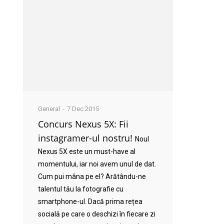
General
7 Dec 2015
Concurs Nexus 5X: Fii
instagramer-ul nostru!
Noul
Nexus 5X este un must-have al
momentului, iar noi avem unul de dat.
Cum pui mâna pe el? Arătându-ne
talentul tău la fotografie cu
smartphone-ul. Dacă prima rețea
socială pe care o deschizi în fiecare zi