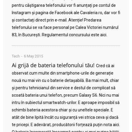
pentru câștigarea telefonului vor fi anunțați pe contul de
Instagram și pagina de Facebook ale Cavaleria.ro, dar vor fi
și contactați direct prin e-mail. Atenție! Predarea
telefonului se va face personal pe Calea Victoriei numărul
83, în București. Regulamentul concursului este aici.
Tech
6 May 2015
Ai grijă de bateria telefonului tău!
Cred că ai
observat cum multe din smartphone-urile de generație
nouă nu mai vin cu o baterie detașabilă. Ba mai mult, chiar
și pentru tehnicianul din service e destul de complicat să
scoată bateria unui telefon, precum Galaxy S6. Nici nu mai
intru în subiectul smartwatch-urilor. E aproape imposibil să
schimbi bateria acestora chiar și cu uneltele speciale. E
atât de bine lipită încât cu siguranță vei strica ceva și dacă
te pricepi. E adevărat, producătorii forțează puțin nota aici.