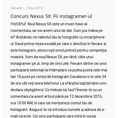
General
7 Dec 2015
Concurs Nexus 5X: Fii instagramer-ul
nostru!
Noul Nexus 5X este un must-have al
momentului, iar noi avem unul de dat. Cum pui mâna pe
el? Arătându-ne talentul tău la fotografie cu smartphone-
ul. Dacă prima rețea socială pe care o deschizi în fiecare zi
este Instagram, atunci ești omul potrivit pentru competiția
noastră. Vom da noul Nexus 5X, pe rând, câte unui
instagramer pe zi, timp de cinci zile. Fiecare dintre cei cinci
participanți selectați la întâmplare va putea posta cele mai
tari 10 poze pe contul de Instagram Cavaleria.ro în cele 24
de ore cât veți avea telefonul. La sfârșitul săptămânii vom
declara câștigătorul. Ce trebuie să faci? Înscrie-te cu un
comentariu la acest articol până pe 12 decembrie 2015,
ora 10:00 AM, în care să menționezi contul tău de
Instagram. Asigură-te că introduci numele și adresa de e-
mail corecte. Cei cinci participanți care intră în cursa