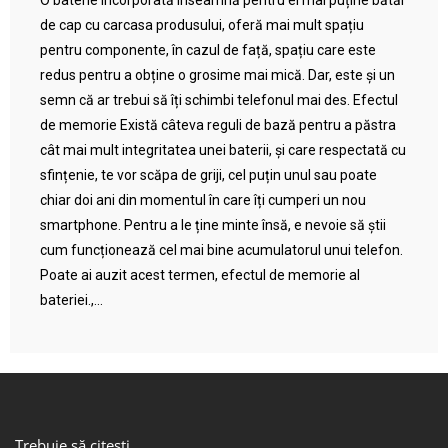
O baterie încorporată înseamnă pentru ei mai puține bătăi
de cap cu carcasa produsului, oferă mai mult spațiu
pentru componente, în cazul de față, spațiu care este
redus pentru a obține o grosime mai mică. Dar, este și un
semn că ar trebui să îți schimbi telefonul mai des. Efectul
de memorie Există câteva reguli de bază pentru a păstra
cât mai mult integritatea unei baterii, și care respectată cu
sfințenie, te vor scăpa de griji, cel puțin unul sau poate
chiar doi ani din momentul în care îți cumperi un nou
smartphone. Pentru a le ține minte însă, e nevoie să știi
cum funcționează cel mai bine acumulatorul unui telefon.
Poate ai auzit acest termen, efectul de memorie al
bateriei.,...
Trebuie să citești