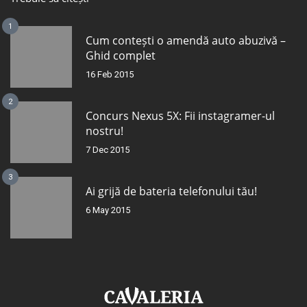
1
Cum contești o amendă auto abuzivă –
Ghid complet
16 Feb 2015
2
Concurs Nexus 5X: Fii instagramer-ul
nostru!
7 Dec 2015
3
Ai grijă de bateria telefonului tău!
6 May 2015