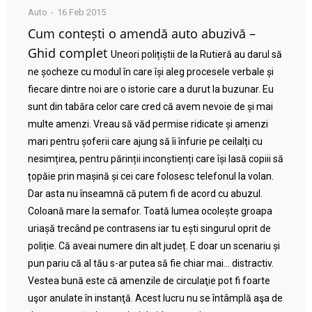
Auto
16 Feb 2015
Cum contești o amendă auto abuzivă –
Ghid complet
Uneori polițiștii de la Rutieră au darul să
ne șocheze cu modul în care își aleg procesele verbale și
fiecare dintre noi are o istorie care a durut la buzunar. Eu
sunt din tabăra celor care cred că avem nevoie de și mai
multe amenzi. Vreau să văd permise ridicate și amenzi
mari pentru șoferii care ajung să îi înfurie pe ceilalți cu
nesimțirea, pentru părinții inconștienți care își lasă copiii să
țopăie prin mașină și cei care folosesc telefonul la volan.
Dar asta nu înseamnă că putem fi de acord cu abuzul.
Coloană mare la semafor. Toată lumea ocolește groapa
uriașă trecând pe contrasens iar tu ești singurul oprit de
poliție. Că aveai numere din alt județ. E doar un scenariu și
pun pariu că al tău s-ar putea să fie chiar mai… distractiv.
Vestea bună este că amenzile de circulaţie pot fi foarte
uşor anulate în instanţă. Acest lucru nu se întâmplă aşa de