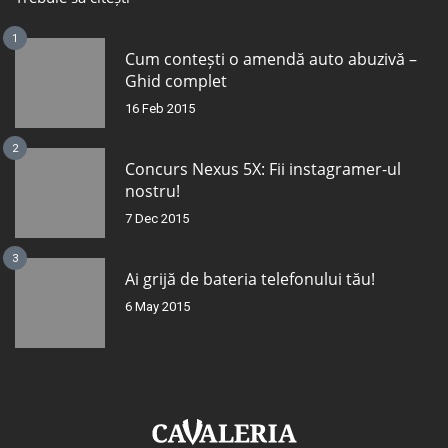
1
Cum contești o amendă auto abuzivă –
Ghid complet
16 Feb 2015
2
Concurs Nexus 5X: Fii instagramer-ul
nostru!
7 Dec 2015
3
Ai grijă de bateria telefonului tău!
6 May 2015