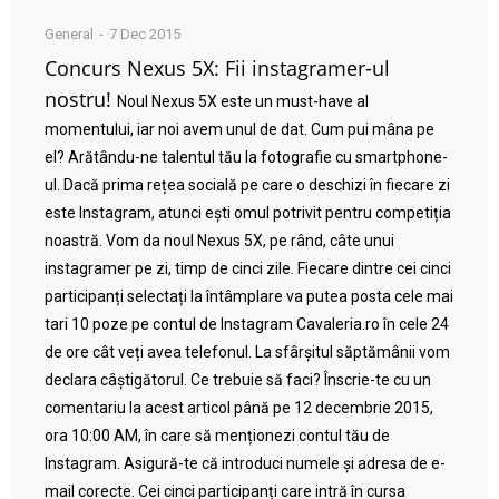
General
7 Dec 2015
Concurs Nexus 5X: Fii instagramer-ul
nostru!
Noul Nexus 5X este un must-have al
momentului, iar noi avem unul de dat. Cum pui mâna pe
el? Arătându-ne talentul tău la fotografie cu smartphone-
ul. Dacă prima rețea socială pe care o deschizi în fiecare zi
este Instagram, atunci ești omul potrivit pentru competiția
noastră. Vom da noul Nexus 5X, pe rând, câte unui
instagramer pe zi, timp de cinci zile. Fiecare dintre cei cinci
participanți selectați la întâmplare va putea posta cele mai
tari 10 poze pe contul de Instagram Cavaleria.ro în cele 24
de ore cât veți avea telefonul. La sfârșitul săptămânii vom
declara câștigătorul. Ce trebuie să faci? Înscrie-te cu un
comentariu la acest articol până pe 12 decembrie 2015,
ora 10:00 AM, în care să menționezi contul tău de
Instagram. Asigură-te că introduci numele și adresa de e-
mail corecte. Cei cinci participanți care intră în cursa