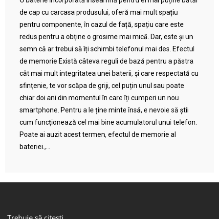
O baterie încorporată înseamnă pentru ei mai puține bătăi
de cap cu carcasa produsului, oferă mai mult spațiu
pentru componente, în cazul de față, spațiu care este
redus pentru a obține o grosime mai mică. Dar, este și un
semn că ar trebui să îți schimbi telefonul mai des. Efectul
de memorie Există câteva reguli de bază pentru a păstra
cât mai mult integritatea unei baterii, și care respectată cu
sfințenie, te vor scăpa de griji, cel puțin unul sau poate
chiar doi ani din momentul în care îți cumperi un nou
smartphone. Pentru a le ține minte însă, e nevoie să știi
cum funcționează cel mai bine acumulatorul unui telefon.
Poate ai auzit acest termen, efectul de memorie al
bateriei.,...
Trebuie să citești