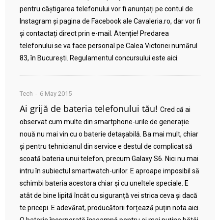
pentru câștigarea telefonului vor fi anunțați pe contul de
Instagram și pagina de Facebook ale Cavaleria.ro, dar vor fi
și contactați direct prin e-mail. Atenție! Predarea
telefonului se va face personal pe Calea Victoriei numărul
83, în București. Regulamentul concursului este aici.
Tech
6 May 2015
Ai grijă de bateria telefonului tău!
Cred că ai
observat cum multe din smartphone-urile de generație
nouă nu mai vin cu o baterie detașabilă. Ba mai mult, chiar
și pentru tehnicianul din service e destul de complicat să
scoată bateria unui telefon, precum Galaxy S6. Nici nu mai
intru în subiectul smartwatch-urilor. E aproape imposibil să
schimbi bateria acestora chiar și cu uneltele speciale. E
atât de bine lipită încât cu siguranță vei strica ceva și dacă
te pricepi. E adevărat, producătorii forțează puțin nota aici.