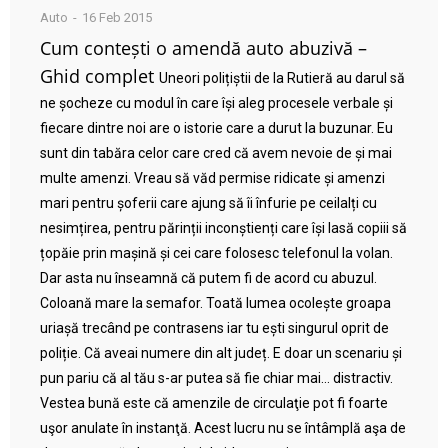
Auto
16 Feb 2015
Cum contești o amendă auto abuzivă –
Ghid complet
Uneori polițiștii de la Rutieră au darul să
ne șocheze cu modul în care își aleg procesele verbale și
fiecare dintre noi are o istorie care a durut la buzunar. Eu
sunt din tabăra celor care cred că avem nevoie de și mai
multe amenzi. Vreau să văd permise ridicate și amenzi
mari pentru șoferii care ajung să îi înfurie pe ceilalți cu
nesimțirea, pentru părinții inconștienți care își lasă copiii să
țopăie prin mașină și cei care folosesc telefonul la volan.
Dar asta nu înseamnă că putem fi de acord cu abuzul.
Coloană mare la semafor. Toată lumea ocolește groapa
uriașă trecând pe contrasens iar tu ești singurul oprit de
poliție. Că aveai numere din alt județ. E doar un scenariu și
pun pariu că al tău s-ar putea să fie chiar mai… distractiv.
Vestea bună este că amenzile de circulaţie pot fi foarte
uşor anulate în instanţă. Acest lucru nu se întâmplă aşa de