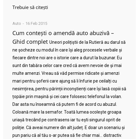
Trebuie să citești
Auto
16 Feb 2015
Cum contești o amendă auto abuzivă –
Ghid complet
Uneori polițiștii de la Rutieră au darul să
ne șocheze cu modul în care își aleg procesele verbale și
fiecare dintre noi are o istorie care a durut la buzunar. Eu
sunt din tabăra celor care cred că avem nevoie de și mai
multe amenzi. Vreau să văd permise ridicate și amenzi
mari pentru șoferii care ajung să îi înfurie pe ceilalți cu
nesimțirea, pentru părinții inconștienți care își lasă copiii să
țopăie prin mașină și cei care folosesc telefonul la volan.
Dar asta nu înseamnă că putem fi de acord cu abuzul.
Coloană mare la semafor. Toată lumea ocolește groapa
uriașă trecând pe contrasens iar tu ești singurul oprit de
poliție. Că aveai numere din alt județ. E doar un scenariu și
pun pariu că al tău s-ar putea să fie chiar mai… distractiv.