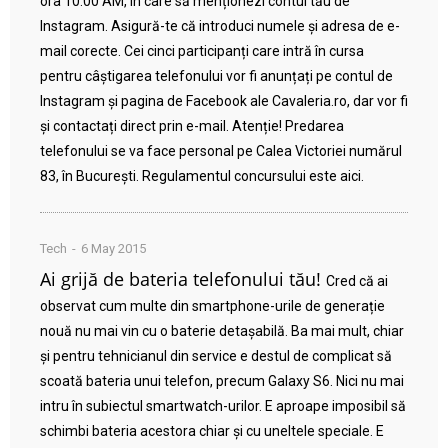
ora 10:00 AM, în care să menționezi contul tău de
Instagram. Asigură-te că introduci numele și adresa de e-
mail corecte. Cei cinci participanți care intră în cursa
pentru câștigarea telefonului vor fi anunțați pe contul de
Instagram și pagina de Facebook ale Cavaleria.ro, dar vor fi
și contactați direct prin e-mail. Atenție! Predarea
telefonului se va face personal pe Calea Victoriei numărul
83, în București. Regulamentul concursului este aici.
Tech
6 May 2015
Ai grijă de bateria telefonului tău!
Cred că ai
observat cum multe din smartphone-urile de generație
nouă nu mai vin cu o baterie detașabilă. Ba mai mult, chiar
și pentru tehnicianul din service e destul de complicat să
scoată bateria unui telefon, precum Galaxy S6. Nici nu mai
intru în subiectul smartwatch-urilor. E aproape imposibil să
schimbi bateria acestora chiar și cu uneltele speciale. E