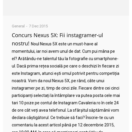
General
7 Dec 2015
Concurs Nexus 5X: Fii instagramer-ul
nostru!
Noul Nexus 5X este un must-have al
momentului, iar noi avem unul de dat. Cum pui mâna pe
el? Arătându-ne talentul tău la fotografie cu smartphone-
ul. Dacă prima rețea socială pe care o deschizi în fiecare zi
este Instagram, atunci ești omul potrivit pentru competiția
noastră. Vom da noul Nexus 5X, pe rând, câte unui
instagramer pe zi, timp de cinci zile. Fiecare dintre cei cinci
participanți selectați la întâmplare va putea posta cele mai
tari 10 poze pe contul de Instagram Cavaleria.ro în cele 24
de ore cât veți avea telefonul. La sfârșitul săptămânii vom
declara câștigătorul. Ce trebuie să faci? Înscrie-te cu un
comentariu la acest articol până pe 12 decembrie 2015,