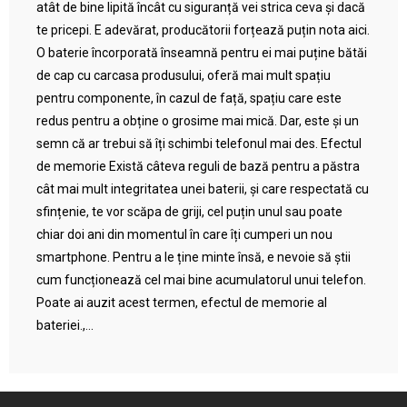
atât de bine lipită încât cu siguranță vei strica ceva și dacă
te pricepi. E adevărat, producătorii forțează puțin nota aici.
O baterie încorporată înseamnă pentru ei mai puține bătăi
de cap cu carcasa produsului, oferă mai mult spațiu
pentru componente, în cazul de față, spațiu care este
redus pentru a obține o grosime mai mică. Dar, este și un
semn că ar trebui să îți schimbi telefonul mai des. Efectul
de memorie Există câteva reguli de bază pentru a păstra
cât mai mult integritatea unei baterii, și care respectată cu
sfințenie, te vor scăpa de griji, cel puțin unul sau poate
chiar doi ani din momentul în care îți cumperi un nou
smartphone. Pentru a le ține minte însă, e nevoie să știi
cum funcționează cel mai bine acumulatorul unui telefon.
Poate ai auzit acest termen, efectul de memorie al
bateriei.,...