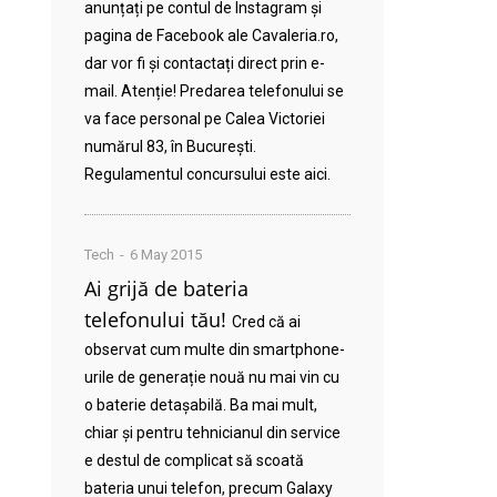
anunțați pe contul de Instagram și
pagina de Facebook ale Cavaleria.ro,
dar vor fi și contactați direct prin e-
mail. Atenție! Predarea telefonului se
va face personal pe Calea Victoriei
numărul 83, în București.
Regulamentul concursului este aici.
Tech
6 May 2015
Ai grijă de bateria
telefonului tău!
Cred că ai
observat cum multe din smartphone-
urile de generație nouă nu mai vin cu
o baterie detașabilă. Ba mai mult,
chiar și pentru tehnicianul din service
e destul de complicat să scoată
bateria unui telefon, precum Galaxy