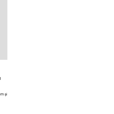
u
em și