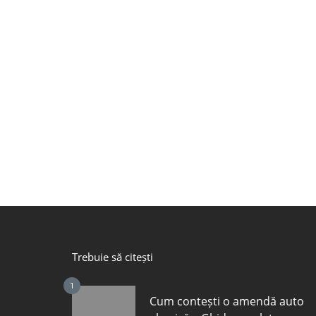
Trebuie să citești
1
Cum contești o amendă auto