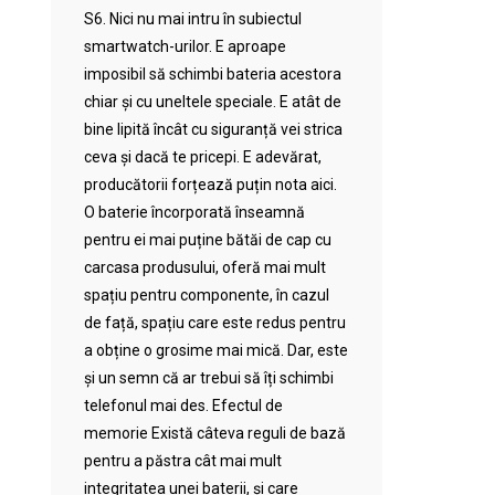
S6. Nici nu mai intru în subiectul
smartwatch-urilor. E aproape
imposibil să schimbi bateria acestora
chiar și cu uneltele speciale. E atât de
bine lipită încât cu siguranță vei strica
ceva și dacă te pricepi. E adevărat,
producătorii forțează puțin nota aici.
O baterie încorporată înseamnă
pentru ei mai puține bătăi de cap cu
carcasa produsului, oferă mai mult
spațiu pentru componente, în cazul
de față, spațiu care este redus pentru
a obține o grosime mai mică. Dar, este
și un semn că ar trebui să îți schimbi
telefonul mai des. Efectul de
memorie Există câteva reguli de bază
pentru a păstra cât mai mult
integritatea unei baterii, și care