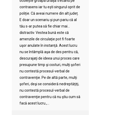
ocolește groapa uriașă trecând pe
contrasens iar tu ești singurul oprit de
poliție. Că aveai numere din alt județ.
E doar un scenariu și pun pariu că al
tău s-ar putea să fie chiar mai…
distractiv. Vestea bună este că
amenzile de circulaţie pot fi foarte
uşor anulate în instanţă. Acest lucru
nu se întâmplă aşa de des pentru că,
descurajaţi de ideea unui proces care
presupune timp şi costuri, mulţi şoferi
nu contestă procesul-verbal de
contravenţie. Pe de altă parte, mulţi
şoferi, deşi se consideră nedreptăţiţi,
nu contestă procesul-verbal de
contravenţie pentru că nu ştiu cum să
facă acest lucru.,...