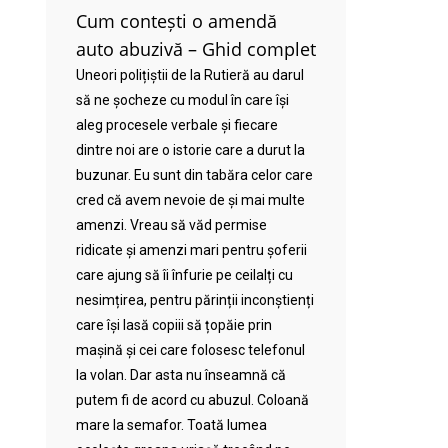
Cum contești o amendă
auto abuzivă – Ghid complet
Uneori polițiștii de la Rutieră au darul
să ne șocheze cu modul în care își
aleg procesele verbale și fiecare
dintre noi are o istorie care a durut la
buzunar. Eu sunt din tabăra celor care
cred că avem nevoie de și mai multe
amenzi. Vreau să văd permise
ridicate și amenzi mari pentru șoferii
care ajung să îi înfurie pe ceilalți cu
nesimțirea, pentru părinții inconștienți
care își lasă copiii să țopăie prin
mașină și cei care folosesc telefonul
la volan. Dar asta nu înseamnă că
putem fi de acord cu abuzul. Coloană
mare la semafor. Toată lumea