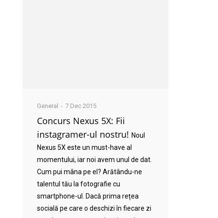
General
7 Dec 2015
Concurs Nexus 5X: Fii
instagramer-ul nostru!
Noul
Nexus 5X este un must-have al
momentului, iar noi avem unul de dat.
Cum pui mâna pe el? Arătându-ne
talentul tău la fotografie cu
smartphone-ul. Dacă prima rețea
socială pe care o deschizi în fiecare zi