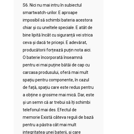
S6. Nici nu mai intru în subiectul
smartwatch-urilor. E aproape
imposibil să schimbi bateria acestora
chiar și cu uneltele speciale. E atât de
bine lipită încât cu siguranță vei strica
ceva și dacă te pricepi. E adevărat,
producătorii forțează puțin nota aici.
O baterie încorporată înseamnă
pentru ei mai puține bătăi de cap cu
carcasa produsului, oferă mai mult
spațiu pentru componente, în cazul
de față, spațiu care este redus pentru
a obține o grosime mai mică. Dar, este
și un semn că ar trebui să îți schimbi
telefonul mai des. Efectul de
memorie Există câteva reguli de bază
pentru a păstra cât mai mult
integritatea unei baterii, și care