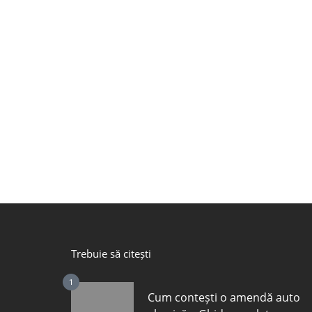
Trebuie să citești
1
Cum contești o amendă auto