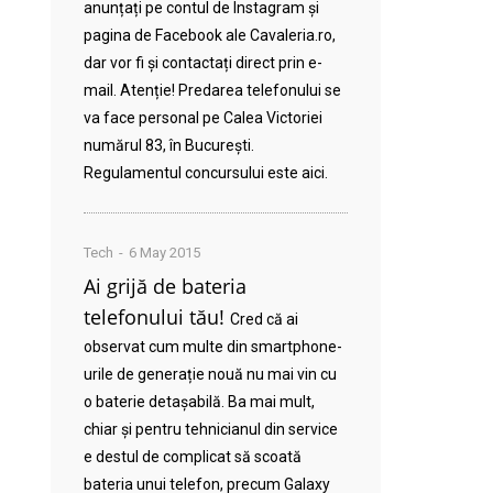
anunțați pe contul de Instagram și
pagina de Facebook ale Cavaleria.ro,
dar vor fi și contactați direct prin e-
mail. Atenție! Predarea telefonului se
va face personal pe Calea Victoriei
numărul 83, în București.
Regulamentul concursului este aici.
Tech
6 May 2015
Ai grijă de bateria
telefonului tău!
Cred că ai
observat cum multe din smartphone-
urile de generație nouă nu mai vin cu
o baterie detașabilă. Ba mai mult,
chiar și pentru tehnicianul din service
e destul de complicat să scoată
bateria unui telefon, precum Galaxy