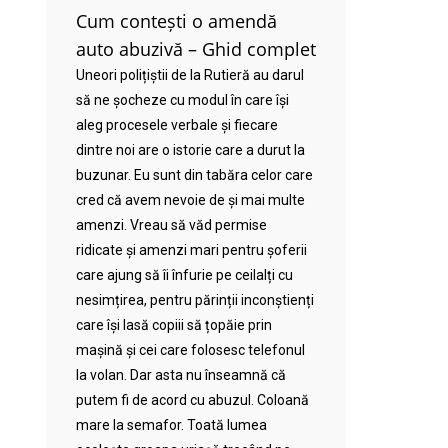
Cum contești o amendă
auto abuzivă – Ghid complet
Uneori polițiștii de la Rutieră au darul
să ne șocheze cu modul în care își
aleg procesele verbale și fiecare
dintre noi are o istorie care a durut la
buzunar. Eu sunt din tabăra celor care
cred că avem nevoie de și mai multe
amenzi. Vreau să văd permise
ridicate și amenzi mari pentru șoferii
care ajung să îi înfurie pe ceilalți cu
nesimțirea, pentru părinții inconștienți
care își lasă copiii să țopăie prin
mașină și cei care folosesc telefonul
la volan. Dar asta nu înseamnă că
putem fi de acord cu abuzul. Coloană
mare la semafor. Toată lumea