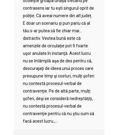
ocolește groapa uriașă trecând pe
contrasens iar tu ești singurul oprit de
poliție. Că aveai numere din alt județ.
E doar un scenariu și pun pariu că al
tău s-ar putea să fie chiar mai…
distractiv. Vestea bună este că
amenzile de circulaţie pot fi foarte
uşor anulate în instanţă. Acest lucru
nu se întâmplă aşa de des pentru că,
descurajaţi de ideea unui proces care
presupune timp şi costuri, mulţi şoferi
nu contestă procesul-verbal de
contravenţie. Pe de altă parte, mulţi
şoferi, deşi se consideră nedreptăţiţi,
nu contestă procesul-verbal de
contravenţie pentru că nu ştiu cum să
facă acest lucru.,...