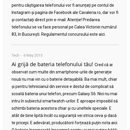
pentru câștigarea telefonului vor fi anunțați pe contul de
Instagram și pagina de Facebook ale Cavaleria.ro, dar vor fi
și contactați direct prin e-mail. Atenție! Predarea
telefonului se va face personal pe Calea Victoriei numărul
83, în București. Regulamentul concursului este aici.
Tech
6 May 2015
Ai grijă de bateria telefonului tău!
Cred că ai
observat cum multe din smartphone-urile de generație
nouă nu mai vin cu o baterie detașabilă. Ba mai mult, chiar
și pentru tehnicianul din service e destul de complicat să
scoată bateria unui telefon, precum Galaxy S6. Nici nu mai
intru în subiectul smartwatch-urilor. E aproape imposibil să
schimbi bateria acestora chiar și cu uneltele speciale. E
atât de bine lipită încât cu siguranță vei strica ceva și dacă
te pricepi. E adevărat, producătorii forțează puțin nota aici.