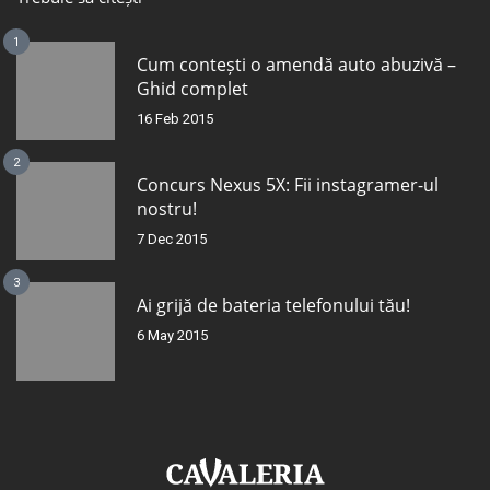
1
Cum contești o amendă auto abuzivă –
Ghid complet
16 Feb 2015
2
Concurs Nexus 5X: Fii instagramer-ul
nostru!
7 Dec 2015
3
Ai grijă de bateria telefonului tău!
6 May 2015