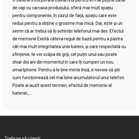
O baterie încorporată înseamnă pentru ei mai puține bătăi
de cap cu carcasa produsului, oferă mai mult spațiu
pentru componente, în cazul de față, spațiu care este
redus pentru a obține o grosime mai mică. Dar, este și un
semn că ar trebui să îți schimbi telefonul mai des. Efectul
de memorie Există câteva reguli de bază pentru a păstra
cât mai mult integritatea unei baterii, și care respectată cu
sfințenie, te vor scăpa de griji, cel puțin unul sau poate
chiar doi ani din momentul în care îți cumperi un nou
smartphone. Pentru a le ține minte însă, e nevoie să știi
cum funcționează cel mai bine acumulatorul unui telefon.
Poate ai auzit acest termen, efectul de memorie al
bateriei.,...
Trebuie să citești