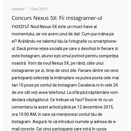
General
7 Dec 2015
Concurs Nexus 5X: Fii instagramer-ul
nostru!
Noul Nexus 5X este un must-have al
momentului, iar noi avem unul de dat. Cum pui mâna pe
el? Arătându-ne talentul tău la fotografie cu smartphone-
ul. Dacă prima rețea socială pe care o deschizi în fiecare zi
este Instagram, atunci ești omul potrivit pentru competiția
noastră. Vom da noul Nexus 5X, pe rând, câte unui
instagramer pe zi, timp de cinci zile. Fiecare dintre cei cinci
participanți selectați la întâmplare va putea posta cele mai
tari 10 poze pe contul de Instagram Cavaleria.ro în cele 24
de ore cât veți avea telefonul. La sfârșitul săptămânii vom
declara câștigătorul. Ce trebuie să faci? Înscrie-te cu un
comentariu la acest articol până pe 12 decembrie 2015,
ora 10:00 AM, în care să menționezi contul tău de
Instagram. Asigură-te că introduci numele și adresa de e-
mail corecte. Cei cinci participanți care intră în cursa