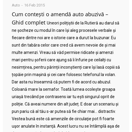
Auto
16 Feb 2015
Cum contești o amendă auto abuzivă –
Ghid complet
Uneori polițiștii de la Rutieră au darul să
ne șocheze cu modul în care își aleg procesele verbale și
fiecare dintre noi are o istorie care a durut la buzunar. Eu
sunt din tabăra celor care cred că avem nevoie de și mai
multe amenzi. Vreau să văd permise ridicate și amenzi
mari pentru șoferii care ajung să îi înfurie pe ceilalți cu
nesimțirea, pentru părinții inconștienți care își lasă copiii să
țopăie prin mașină și cei care folosesc telefonul la volan.
Dar asta nu înseamnă că putem fi de acord cu abuzul.
Coloană mare la semafor. Toată lumea ocolește groapa
uriașă trecând pe contrasens iar tu ești singurul oprit de
poliție. Că aveai numere din alt județ. E doar un scenariu și
pun pariu că al tău s-ar putea să fie chiar mai… distractiv.
Vestea bună este că amenzile de circulaţie pot fi foarte
uşor anulate în instanţă. Acest lucru nu se întâmplă aşa de