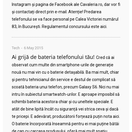
Instagram și pagina de Facebook ale Cavaleria.ro, dar vor fi
și contactați direct prin e-mail. Atenție! Predarea
telefonului se va face personal pe Calea Victoriei numărul
83, în București. Regulamentul concursului este aici.
Tech
6 May 2015
Ai grijă de bateria telefonului tău!
Cred că ai
observat cum multe din smartphone-urile de generație
nouă nu mai vin cu o baterie detașabilă. Ba mai mult, chiar
și pentru tehnicianul din service e destul de complicat să
scoată bateria unui telefon, precum Galaxy S6. Nici nu mai
intru în subiectul smartwatch-urilor. E aproape imposibil să
schimbi bateria acestora chiar și cu uneltele speciale. E
atât de bine lipită încât cu siguranță vei strica ceva și dacă
te pricepi. E adevărat, producătorii forțează puțin nota aici.
O baterie încorporată înseamnă pentru ei mai puține bătăi
de cap cu carcasa produsului, oferă mai mult spațiu