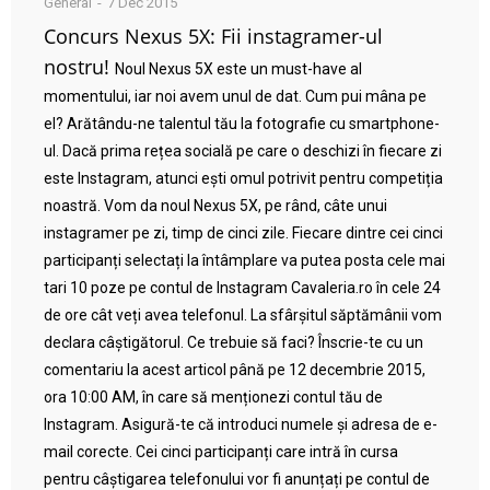
General
7 Dec 2015
Concurs Nexus 5X: Fii instagramer-ul
nostru!
Noul Nexus 5X este un must-have al
momentului, iar noi avem unul de dat. Cum pui mâna pe
el? Arătându-ne talentul tău la fotografie cu smartphone-
ul. Dacă prima rețea socială pe care o deschizi în fiecare zi
este Instagram, atunci ești omul potrivit pentru competiția
noastră. Vom da noul Nexus 5X, pe rând, câte unui
instagramer pe zi, timp de cinci zile. Fiecare dintre cei cinci
participanți selectați la întâmplare va putea posta cele mai
tari 10 poze pe contul de Instagram Cavaleria.ro în cele 24
de ore cât veți avea telefonul. La sfârșitul săptămânii vom
declara câștigătorul. Ce trebuie să faci? Înscrie-te cu un
comentariu la acest articol până pe 12 decembrie 2015,
ora 10:00 AM, în care să menționezi contul tău de
Instagram. Asigură-te că introduci numele și adresa de e-
mail corecte. Cei cinci participanți care intră în cursa
pentru câștigarea telefonului vor fi anunțați pe contul de