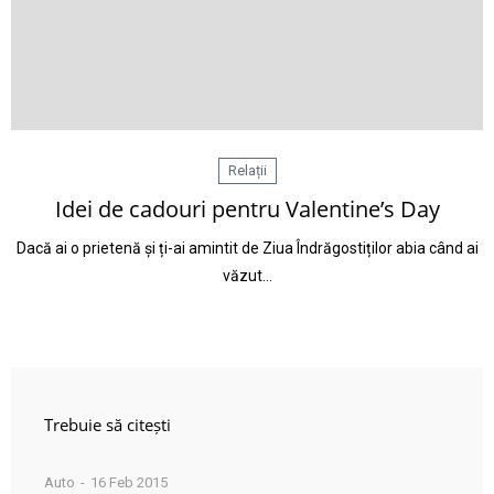
Relații
Idei de cadouri pentru Valentine’s Day
Dacă ai o prietenă și ți-ai amintit de Ziua Îndrăgostiților abia când ai
văzut…
Trebuie să citești
Auto
16 Feb 2015