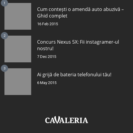
1
Cum contești o amendă auto abuzivă –
Ghid complet
16 Feb 2015
2
Concurs Nexus 5X: Fii instagramer-ul
nostru!
7 Dec 2015
3
Ai grijă de bateria telefonului tău!
6 May 2015