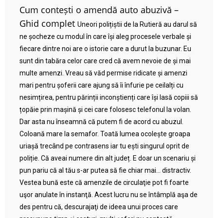
Cum contești o amendă auto abuzivă –
Ghid complet
Uneori polițiștii de la Rutieră au darul să
ne șocheze cu modul în care își aleg procesele verbale și
fiecare dintre noi are o istorie care a durut la buzunar. Eu
sunt din tabăra celor care cred că avem nevoie de și mai
multe amenzi. Vreau să văd permise ridicate și amenzi
mari pentru șoferii care ajung să îi înfurie pe ceilalți cu
nesimțirea, pentru părinții inconștienți care își lasă copiii să
țopăie prin mașină și cei care folosesc telefonul la volan.
Dar asta nu înseamnă că putem fi de acord cu abuzul.
Coloană mare la semafor. Toată lumea ocolește groapa
uriașă trecând pe contrasens iar tu ești singurul oprit de
poliție. Că aveai numere din alt județ. E doar un scenariu și
pun pariu că al tău s-ar putea să fie chiar mai… distractiv.
Vestea bună este că amenzile de circulaţie pot fi foarte
uşor anulate în instanţă. Acest lucru nu se întâmplă aşa de
des pentru că, descurajaţi de ideea unui proces care