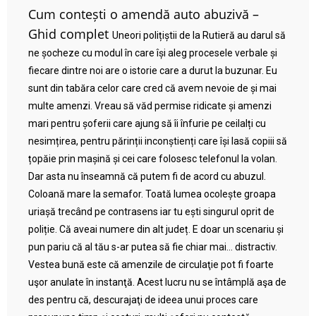
Cum contești o amendă auto abuzivă –
Ghid complet
Uneori polițiștii de la Rutieră au darul să
ne șocheze cu modul în care își aleg procesele verbale și
fiecare dintre noi are o istorie care a durut la buzunar. Eu
sunt din tabăra celor care cred că avem nevoie de și mai
multe amenzi. Vreau să văd permise ridicate și amenzi
mari pentru șoferii care ajung să îi înfurie pe ceilalți cu
nesimțirea, pentru părinții inconștienți care își lasă copiii să
țopăie prin mașină și cei care folosesc telefonul la volan.
Dar asta nu înseamnă că putem fi de acord cu abuzul.
Coloană mare la semafor. Toată lumea ocolește groapa
uriașă trecând pe contrasens iar tu ești singurul oprit de
poliție. Că aveai numere din alt județ. E doar un scenariu și
pun pariu că al tău s-ar putea să fie chiar mai… distractiv.
Vestea bună este că amenzile de circulaţie pot fi foarte
uşor anulate în instanţă. Acest lucru nu se întâmplă aşa de
des pentru că, descurajaţi de ideea unui proces care