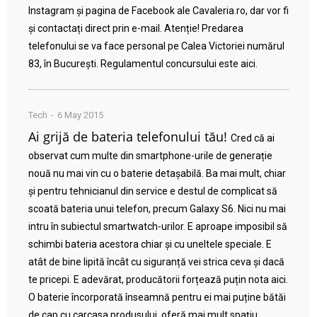
Instagram și pagina de Facebook ale Cavaleria.ro, dar vor fi
și contactați direct prin e-mail. Atenție! Predarea
telefonului se va face personal pe Calea Victoriei numărul
83, în București. Regulamentul concursului este aici.
Tech
6 May 2015
Ai grijă de bateria telefonului tău!
Cred că ai
observat cum multe din smartphone-urile de generație
nouă nu mai vin cu o baterie detașabilă. Ba mai mult, chiar
și pentru tehnicianul din service e destul de complicat să
scoată bateria unui telefon, precum Galaxy S6. Nici nu mai
intru în subiectul smartwatch-urilor. E aproape imposibil să
schimbi bateria acestora chiar și cu uneltele speciale. E
atât de bine lipită încât cu siguranță vei strica ceva și dacă
te pricepi. E adevărat, producătorii forțează puțin nota aici.
O baterie încorporată înseamnă pentru ei mai puține bătăi
de cap cu carcasa produsului, oferă mai mult spațiu