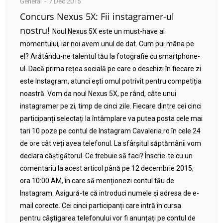
General
7 Dec 2015
Concurs Nexus 5X: Fii instagramer-ul
nostru!
Noul Nexus 5X este un must-have al
momentului, iar noi avem unul de dat. Cum pui mâna pe
el? Arătându-ne talentul tău la fotografie cu smartphone-
ul. Dacă prima rețea socială pe care o deschizi în fiecare zi
este Instagram, atunci ești omul potrivit pentru competiția
noastră. Vom da noul Nexus 5X, pe rând, câte unui
instagramer pe zi, timp de cinci zile. Fiecare dintre cei cinci
participanți selectați la întâmplare va putea posta cele mai
tari 10 poze pe contul de Instagram Cavaleria.ro în cele 24
de ore cât veți avea telefonul. La sfârșitul săptămânii vom
declara câștigătorul. Ce trebuie să faci? Înscrie-te cu un
comentariu la acest articol până pe 12 decembrie 2015,
ora 10:00 AM, în care să menționezi contul tău de
Instagram. Asigură-te că introduci numele și adresa de e-
mail corecte. Cei cinci participanți care intră în cursa
pentru câștigarea telefonului vor fi anunțați pe contul de