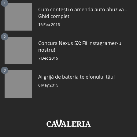
1
Cum contești o amendă auto abuzivă –
Ghid complet
16 Feb 2015
2
Concurs Nexus 5X: Fii instagramer-ul
nostru!
7 Dec 2015
3
Ai grijă de bateria telefonului tău!
6 May 2015