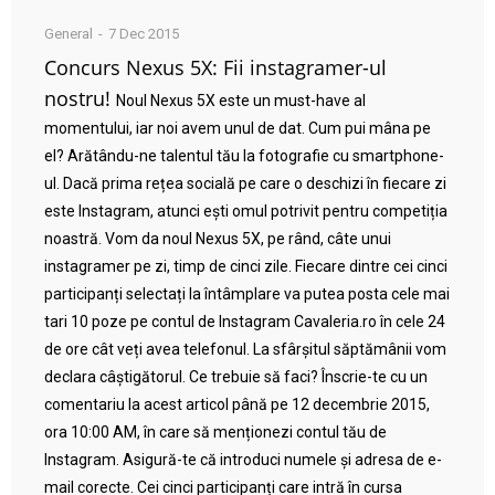
General
7 Dec 2015
Concurs Nexus 5X: Fii instagramer-ul
nostru!
Noul Nexus 5X este un must-have al
momentului, iar noi avem unul de dat. Cum pui mâna pe
el? Arătându-ne talentul tău la fotografie cu smartphone-
ul. Dacă prima rețea socială pe care o deschizi în fiecare zi
este Instagram, atunci ești omul potrivit pentru competiția
noastră. Vom da noul Nexus 5X, pe rând, câte unui
instagramer pe zi, timp de cinci zile. Fiecare dintre cei cinci
participanți selectați la întâmplare va putea posta cele mai
tari 10 poze pe contul de Instagram Cavaleria.ro în cele 24
de ore cât veți avea telefonul. La sfârșitul săptămânii vom
declara câștigătorul. Ce trebuie să faci? Înscrie-te cu un
comentariu la acest articol până pe 12 decembrie 2015,
ora 10:00 AM, în care să menționezi contul tău de
Instagram. Asigură-te că introduci numele și adresa de e-
mail corecte. Cei cinci participanți care intră în cursa