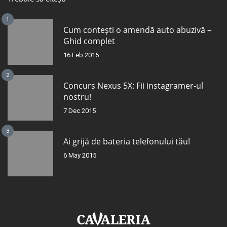
1
Cum contești o amendă auto abuzivă –
Ghid complet
16 Feb 2015
2
Concurs Nexus 5X: Fii instagramer-ul
nostru!
7 Dec 2015
3
Ai grijă de bateria telefonului tău!
6 May 2015