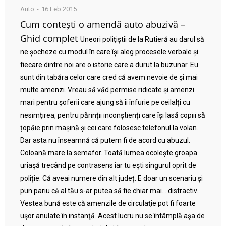
Auto
16 Feb 2015
Cum contești o amendă auto abuzivă –
Ghid complet
Uneori polițiștii de la Rutieră au darul să
ne șocheze cu modul în care își aleg procesele verbale și
fiecare dintre noi are o istorie care a durut la buzunar. Eu
sunt din tabăra celor care cred că avem nevoie de și mai
multe amenzi. Vreau să văd permise ridicate și amenzi
mari pentru șoferii care ajung să îi înfurie pe ceilalți cu
nesimțirea, pentru părinții inconștienți care își lasă copiii să
țopăie prin mașină și cei care folosesc telefonul la volan.
Dar asta nu înseamnă că putem fi de acord cu abuzul.
Coloană mare la semafor. Toată lumea ocolește groapa
uriașă trecând pe contrasens iar tu ești singurul oprit de
poliție. Că aveai numere din alt județ. E doar un scenariu și
pun pariu că al tău s-ar putea să fie chiar mai… distractiv.
Vestea bună este că amenzile de circulaţie pot fi foarte
uşor anulate în instanţă. Acest lucru nu se întâmplă aşa de