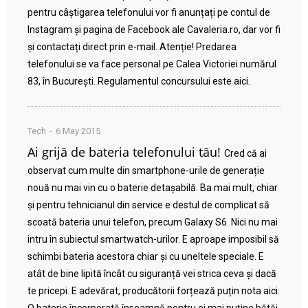
pentru câștigarea telefonului vor fi anunțați pe contul de
Instagram și pagina de Facebook ale Cavaleria.ro, dar vor fi
și contactați direct prin e-mail. Atenție! Predarea
telefonului se va face personal pe Calea Victoriei numărul
83, în București. Regulamentul concursului este aici.
Tech
6 May 2015
Ai grijă de bateria telefonului tău!
Cred că ai
observat cum multe din smartphone-urile de generație
nouă nu mai vin cu o baterie detașabilă. Ba mai mult, chiar
și pentru tehnicianul din service e destul de complicat să
scoată bateria unui telefon, precum Galaxy S6. Nici nu mai
intru în subiectul smartwatch-urilor. E aproape imposibil să
schimbi bateria acestora chiar și cu uneltele speciale. E
atât de bine lipită încât cu siguranță vei strica ceva și dacă
te pricepi. E adevărat, producătorii forțează puțin nota aici.