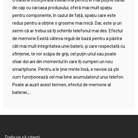
O baterie încorporată înseamnă pentru ei mai puține bătăi
de cap cu carcasa produsului, oferă mai mult spațiu
pentru componente, în cazul de față, spațiu care este
redus pentru a obține o grosime mai mică. Dar, este și un
semn că ar trebui să îți schimbi telefonul mai des. Efectul
de memorie Există câteva reguli de bază pentru a păstra
cât mai mult integritatea unei baterii, și care respectată cu
sfințenie, te vor scăpa de griji, cel puțin unul sau poate
chiar doi ani din momentul în care îți cumperi un nou
smartphone. Pentru a le ține minte însă, e nevoie să știi
cum funcționează cel mai bine acumulatorul unui telefon.
Poate ai auzit acest termen, efectul de memorie al
bateriei.,...
Trebuie să citești