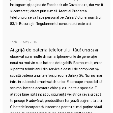
Instagram și pagina de Facebook ale Cavaleria.ro, dar vor fi
și contactați direct prin e-mail. Atenție! Predarea
telefonului se va face personal pe Calea Victoriei numărul
83, în București. Regulamentul concursului este aici.
Tech
6 May 2015
Ai grijă de bateria telefonului tău!
Cred că ai
observat cum multe din smartphone-urile de generație
nouă nu mai vin cu o baterie detașabilă. Ba mai mult, chiar
și pentru tehnicianul din service e destul de complicat să
scoată bateria unui telefon, precum Galaxy S6. Nici nu mai
intru în subiectul smartwatch-urilor. E aproape imposibil să
schimbi bateria acestora chiar și cu uneltele speciale. E
atât de bine lipită încât cu siguranță vei strica ceva și dacă
te pricepi. E adevărat, producătorii forțează puțin nota aici.
O baterie încorporată înseamnă pentru ei mai puține bătăi