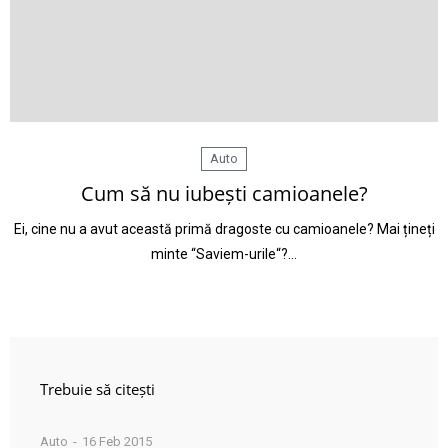
Auto
Cum să nu iubești camioanele?
Ei, cine nu a avut această primă dragoste cu camioanele? Mai țineți
minte “Saviem-urile“?…
Trebuie să citești
Auto
16 Feb 2015