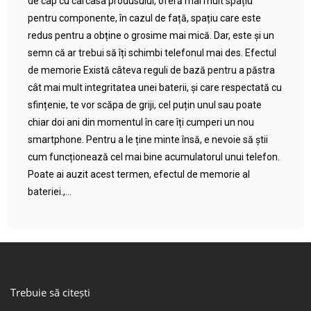
de cap cu carcasa produsului, oferă mai mult spațiu
pentru componente, în cazul de față, spațiu care este
redus pentru a obține o grosime mai mică. Dar, este și un
semn că ar trebui să îți schimbi telefonul mai des. Efectul
de memorie Există câteva reguli de bază pentru a păstra
cât mai mult integritatea unei baterii, și care respectată cu
sfințenie, te vor scăpa de griji, cel puțin unul sau poate
chiar doi ani din momentul în care îți cumperi un nou
smartphone. Pentru a le ține minte însă, e nevoie să știi
cum funcționează cel mai bine acumulatorul unui telefon.
Poate ai auzit acest termen, efectul de memorie al
bateriei.,...
Trebuie să citești