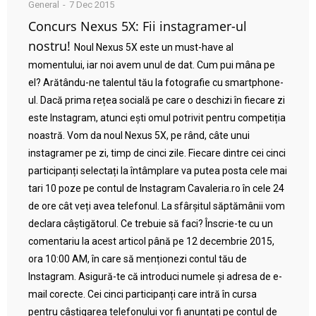
General
7 Dec 2015
Concurs Nexus 5X: Fii instagramer-ul
nostru!
Noul Nexus 5X este un must-have al
momentului, iar noi avem unul de dat. Cum pui mâna pe
el? Arătându-ne talentul tău la fotografie cu smartphone-
ul. Dacă prima rețea socială pe care o deschizi în fiecare zi
este Instagram, atunci ești omul potrivit pentru competiția
noastră. Vom da noul Nexus 5X, pe rând, câte unui
instagramer pe zi, timp de cinci zile. Fiecare dintre cei cinci
participanți selectați la întâmplare va putea posta cele mai
tari 10 poze pe contul de Instagram Cavaleria.ro în cele 24
de ore cât veți avea telefonul. La sfârșitul săptămânii vom
declara câștigătorul. Ce trebuie să faci? Înscrie-te cu un
comentariu la acest articol până pe 12 decembrie 2015,
ora 10:00 AM, în care să menționezi contul tău de
Instagram. Asigură-te că introduci numele și adresa de e-
mail corecte. Cei cinci participanți care intră în cursa
pentru câștigarea telefonului vor fi anunțați pe contul de