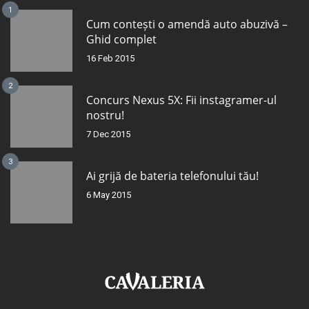
1
Cum contești o amendă auto abuzivă –
Ghid complet
16 Feb 2015
2
Concurs Nexus 5X: Fii instagramer-ul
nostru!
7 Dec 2015
3
Ai grijă de bateria telefonului tău!
6 May 2015