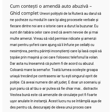
Cum contești o amendă auto abuzivă –
Ghid complet
Uneori polițiștii de la Rutieră au darul să
ne șocheze cu modul în care își aleg procesele verbale și
fiecare dintre noi are o istorie care a durut la buzunar. Eu
sunt din tabăra celor care cred că avem nevoie de și mai
multe amenzi. Vreau să văd permise ridicate și amenzi
mari pentru șoferii care ajung să îi înfurie pe ceilalți cu
nesimțirea, pentru părinții inconștienți care își lasă copiii să
țopăie prin mașină și cei care folosesc telefonul la volan.
Dar asta nu înseamnă că putem fi de acord cu abuzul.
Coloană mare la semafor. Toată lumea ocolește groapa
uriașă trecând pe contrasens iar tu ești singurul oprit de
poliție. Că aveai numere din alt județ. E doar un scenariu și
pun pariu că al tău s-ar putea să fie chiar mai… distractiv.
Vestea bună este că amenzile de circulaţie pot fi foarte
uşor anulate în instanţă. Acest lucru nu se întâmplă aşa de
des pentru că, descurajaţi de ideea unui proces care