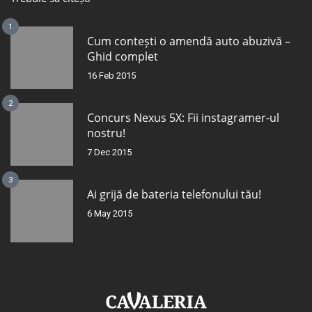
1
Cum contești o amendă auto abuzivă –
Ghid complet
16 Feb 2015
2
Concurs Nexus 5X: Fii instagramer-ul
nostru!
7 Dec 2015
3
Ai grijă de bateria telefonului tău!
6 May 2015