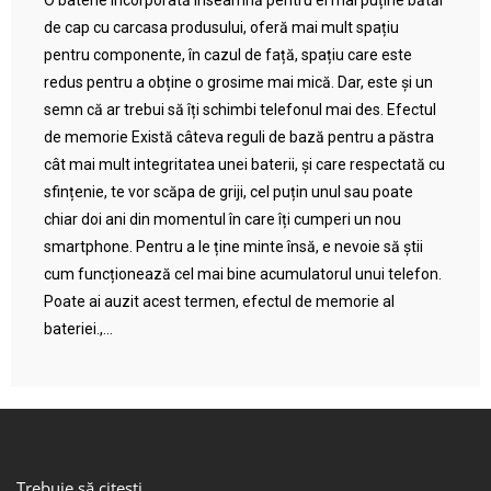
O baterie încorporată înseamnă pentru ei mai puține bătăi
de cap cu carcasa produsului, oferă mai mult spațiu
pentru componente, în cazul de față, spațiu care este
redus pentru a obține o grosime mai mică. Dar, este și un
semn că ar trebui să îți schimbi telefonul mai des. Efectul
de memorie Există câteva reguli de bază pentru a păstra
cât mai mult integritatea unei baterii, și care respectată cu
sfințenie, te vor scăpa de griji, cel puțin unul sau poate
chiar doi ani din momentul în care îți cumperi un nou
smartphone. Pentru a le ține minte însă, e nevoie să știi
cum funcționează cel mai bine acumulatorul unui telefon.
Poate ai auzit acest termen, efectul de memorie al
bateriei.,...
Trebuie să citești