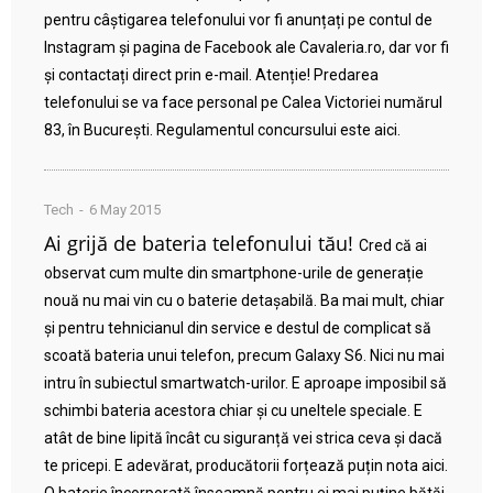
pentru câștigarea telefonului vor fi anunțați pe contul de
Instagram și pagina de Facebook ale Cavaleria.ro, dar vor fi
și contactați direct prin e-mail. Atenție! Predarea
telefonului se va face personal pe Calea Victoriei numărul
83, în București. Regulamentul concursului este aici.
Tech
6 May 2015
Ai grijă de bateria telefonului tău!
Cred că ai
observat cum multe din smartphone-urile de generație
nouă nu mai vin cu o baterie detașabilă. Ba mai mult, chiar
și pentru tehnicianul din service e destul de complicat să
scoată bateria unui telefon, precum Galaxy S6. Nici nu mai
intru în subiectul smartwatch-urilor. E aproape imposibil să
schimbi bateria acestora chiar și cu uneltele speciale. E
atât de bine lipită încât cu siguranță vei strica ceva și dacă
te pricepi. E adevărat, producătorii forțează puțin nota aici.