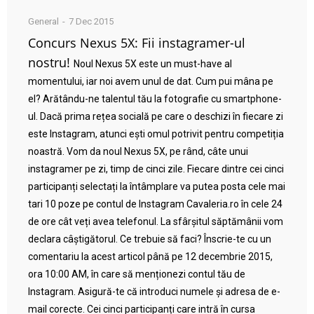
General
7 Dec 2015
Concurs Nexus 5X: Fii instagramer-ul
nostru!
Noul Nexus 5X este un must-have al
momentului, iar noi avem unul de dat. Cum pui mâna pe
el? Arătându-ne talentul tău la fotografie cu smartphone-
ul. Dacă prima rețea socială pe care o deschizi în fiecare zi
este Instagram, atunci ești omul potrivit pentru competiția
noastră. Vom da noul Nexus 5X, pe rând, câte unui
instagramer pe zi, timp de cinci zile. Fiecare dintre cei cinci
participanți selectați la întâmplare va putea posta cele mai
tari 10 poze pe contul de Instagram Cavaleria.ro în cele 24
de ore cât veți avea telefonul. La sfârșitul săptămânii vom
declara câștigătorul. Ce trebuie să faci? Înscrie-te cu un
comentariu la acest articol până pe 12 decembrie 2015,
ora 10:00 AM, în care să menționezi contul tău de
Instagram. Asigură-te că introduci numele și adresa de e-
mail corecte. Cei cinci participanți care intră în cursa