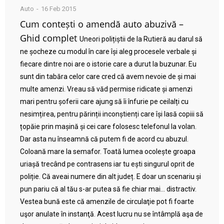
Auto
16 Feb 2015
Cum contești o amendă auto abuzivă –
Ghid complet
Uneori polițiștii de la Rutieră au darul să
ne șocheze cu modul în care își aleg procesele verbale și
fiecare dintre noi are o istorie care a durut la buzunar. Eu
sunt din tabăra celor care cred că avem nevoie de și mai
multe amenzi. Vreau să văd permise ridicate și amenzi
mari pentru șoferii care ajung să îi înfurie pe ceilalți cu
nesimțirea, pentru părinții inconștienți care își lasă copiii să
țopăie prin mașină și cei care folosesc telefonul la volan.
Dar asta nu înseamnă că putem fi de acord cu abuzul.
Coloană mare la semafor. Toată lumea ocolește groapa
uriașă trecând pe contrasens iar tu ești singurul oprit de
poliție. Că aveai numere din alt județ. E doar un scenariu și
pun pariu că al tău s-ar putea să fie chiar mai… distractiv.
Vestea bună este că amenzile de circulaţie pot fi foarte
uşor anulate în instanţă. Acest lucru nu se întâmplă aşa de