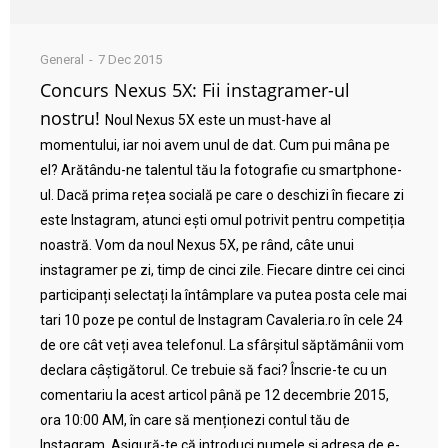
General
7 Dec 2015
Concurs Nexus 5X: Fii instagramer-ul
nostru!
Noul Nexus 5X este un must-have al
momentului, iar noi avem unul de dat. Cum pui mâna pe
el? Arătându-ne talentul tău la fotografie cu smartphone-
ul. Dacă prima rețea socială pe care o deschizi în fiecare zi
este Instagram, atunci ești omul potrivit pentru competiția
noastră. Vom da noul Nexus 5X, pe rând, câte unui
instagramer pe zi, timp de cinci zile. Fiecare dintre cei cinci
participanți selectați la întâmplare va putea posta cele mai
tari 10 poze pe contul de Instagram Cavaleria.ro în cele 24
de ore cât veți avea telefonul. La sfârșitul săptămânii vom
declara câștigătorul. Ce trebuie să faci? Înscrie-te cu un
comentariu la acest articol până pe 12 decembrie 2015,
ora 10:00 AM, în care să menționezi contul tău de
Instagram. Asigură-te că introduci numele și adresa de e-