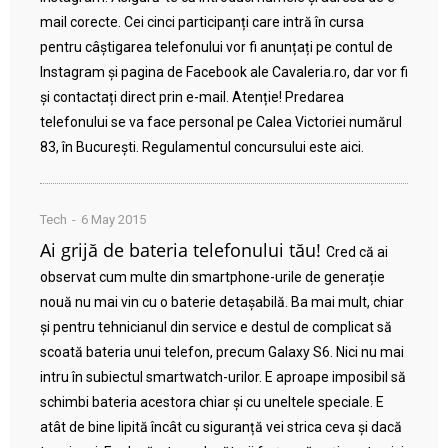
mail corecte. Cei cinci participanți care intră în cursa
pentru câștigarea telefonului vor fi anunțați pe contul de
Instagram și pagina de Facebook ale Cavaleria.ro, dar vor fi
și contactați direct prin e-mail. Atenție! Predarea
telefonului se va face personal pe Calea Victoriei numărul
83, în București. Regulamentul concursului este aici.
Tech
6 May 2015
Ai grijă de bateria telefonului tău!
Cred că ai
observat cum multe din smartphone-urile de generație
nouă nu mai vin cu o baterie detașabilă. Ba mai mult, chiar
și pentru tehnicianul din service e destul de complicat să
scoată bateria unui telefon, precum Galaxy S6. Nici nu mai
intru în subiectul smartwatch-urilor. E aproape imposibil să
schimbi bateria acestora chiar și cu uneltele speciale. E
atât de bine lipită încât cu siguranță vei strica ceva și dacă