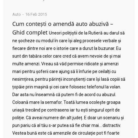
Auto
16 Feb 2015
Cum contești o amendă auto abuzivă –
Ghid complet
Uneori polițiștii de la Rutieră au darul să
ne șocheze cu modul în care își aleg procesele verbale și
fiecare dintre noi are o istorie care a durut la buzunar. Eu
sunt din tabăra celor care cred că avem nevoie de și mai
multe amenzi. Vreau să văd permise ridicate și amenzi
mari pentru șoferii care ajung să îi înfurie pe ceilalți cu
nesimțirea, pentru părinții inconștienți care își lasă copiii să
țopăie prin mașină și cei care folosesc telefonul la volan.
Dar asta nu înseamnă că putem fi de acord cu abuzul.
Coloană mare la semafor. Toată lumea ocolește groapa
uriașă trecând pe contrasens iar tu ești singurul oprit de
poliție. Că aveai numere din alt județ. E doar un scenariu și
pun pariu că al tău s-ar putea să fie chiar mai… distractiv.
Vestea bună este că amenzile de circulaţie pot fi foarte