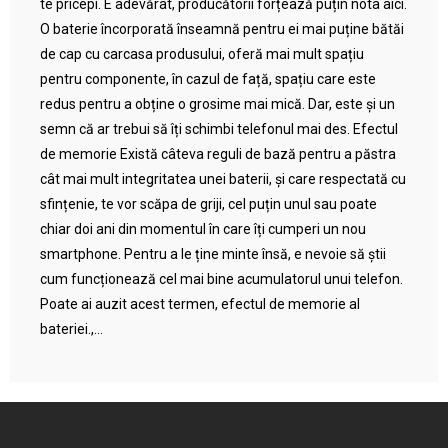
te pricepi. E adevărat, producătorii forțează puțin nota aici.
O baterie încorporată înseamnă pentru ei mai puține bătăi
de cap cu carcasa produsului, oferă mai mult spațiu
pentru componente, în cazul de față, spațiu care este
redus pentru a obține o grosime mai mică. Dar, este și un
semn că ar trebui să îți schimbi telefonul mai des. Efectul
de memorie Există câteva reguli de bază pentru a păstra
cât mai mult integritatea unei baterii, și care respectată cu
sfințenie, te vor scăpa de griji, cel puțin unul sau poate
chiar doi ani din momentul în care îți cumperi un nou
smartphone. Pentru a le ține minte însă, e nevoie să știi
cum funcționează cel mai bine acumulatorul unui telefon.
Poate ai auzit acest termen, efectul de memorie al
bateriei.,...