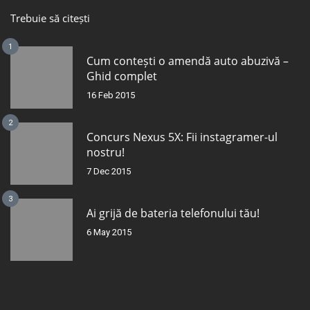
Trebuie să citești
1
Cum contești o amendă auto abuzivă –
Ghid complet
16 Feb 2015
2
Concurs Nexus 5X: Fii instagramer-ul
nostru!
7 Dec 2015
3
Ai grijă de bateria telefonului tău!
6 May 2015