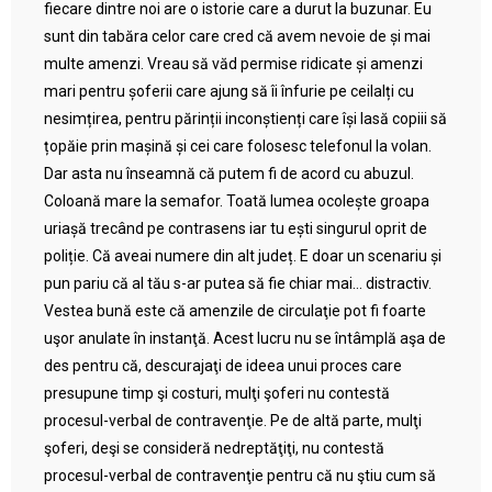
fiecare dintre noi are o istorie care a durut la buzunar. Eu
sunt din tabăra celor care cred că avem nevoie de și mai
multe amenzi. Vreau să văd permise ridicate și amenzi
mari pentru șoferii care ajung să îi înfurie pe ceilalți cu
nesimțirea, pentru părinții inconștienți care își lasă copiii să
țopăie prin mașină și cei care folosesc telefonul la volan.
Dar asta nu înseamnă că putem fi de acord cu abuzul.
Coloană mare la semafor. Toată lumea ocolește groapa
uriașă trecând pe contrasens iar tu ești singurul oprit de
poliție. Că aveai numere din alt județ. E doar un scenariu și
pun pariu că al tău s-ar putea să fie chiar mai… distractiv.
Vestea bună este că amenzile de circulaţie pot fi foarte
uşor anulate în instanţă. Acest lucru nu se întâmplă aşa de
des pentru că, descurajaţi de ideea unui proces care
presupune timp şi costuri, mulţi şoferi nu contestă
procesul-verbal de contravenţie. Pe de altă parte, mulţi
şoferi, deşi se consideră nedreptăţiţi, nu contestă
procesul-verbal de contravenţie pentru că nu ştiu cum să