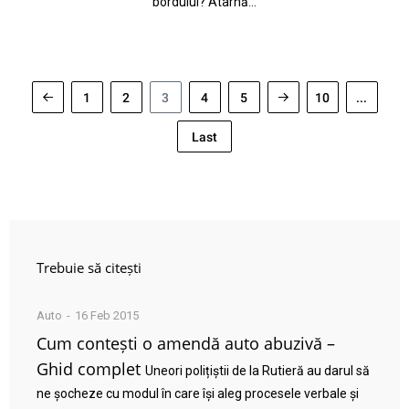
bordului? Atârnă…
1
2
3
4
5
10
...
Last
Trebuie să citești
Auto
16 Feb 2015
Cum contești o amendă auto abuzivă –
Ghid complet
Uneori polițiștii de la Rutieră au darul să
ne șocheze cu modul în care își aleg procesele verbale și