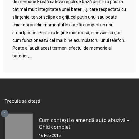
de memorie Există câteva reguli de bază pentru a păstra
cât mai mult integritatea unei baterii, și care respectată cu
sfințenie, te vor scăpa de griji, cel puțin unul sau poate
chiar doi ani din momentul în care îți cumperi un nou
smartphone. Pentru a le ține minte însă, e nevoie să știi
cum funcționează cel mai bine acumulatorul unui telefon.
Poate ai auzit acest termen, efectul de memorie al
bateriei.,...
Trebuie să citești
1
Cum contești o amendă auto abuzivă –
Ghid complet
16 Feb 2015