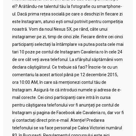
el? Arătându-ne talentul tău la fotografie cu smartphone-
ul. Dacă prima rețea socială pe care o deschizi în fiecare zi
este Instagram, atunci ești omul potrivit pentru competiția
noastră. Vom da noul Nexus 5X, pe rând, câte unui
instagramer pe zi, timp de cinci zile. Fiecare dintre cei cinci
participanți selectați la întâmplare va putea posta cele mai
tari 10 poze pe contul de Instagram Cavaleria.ro în cele 24
de ore cât veți avea telefonul. La sfârșitul săptămânii vom
declara câștigătorul. Ce trebuie să faci? Înscrie-te cu un
comentariu la acest articol până pe 12 decembrie 2015,
ora 10:00 AM, în care să menționezi contul tău de
Instagram. Asigură-te că introduci numele și adresa de e-
mail corecte. Cei cinci participanți care intră în cursa
pentru câștigarea telefonului vor fi anunțați pe contul de
Instagram și pagina de Facebook ale Cavaleria.ro, dar vor fi
și contactați direct prin e-mail. Atenție! Predarea
telefonului se va face personal pe Calea Victoriei numărul
83, în București. Regulamentul concursului este aici.