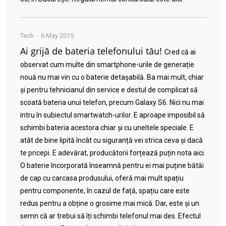
Tech
6 May 2015
Ai grijă de bateria telefonului tău!
Cred că ai
observat cum multe din smartphone-urile de generație
nouă nu mai vin cu o baterie detașabilă. Ba mai mult, chiar
și pentru tehnicianul din service e destul de complicat să
scoată bateria unui telefon, precum Galaxy S6. Nici nu mai
intru în subiectul smartwatch-urilor. E aproape imposibil să
schimbi bateria acestora chiar și cu uneltele speciale. E
atât de bine lipită încât cu siguranță vei strica ceva și dacă
te pricepi. E adevărat, producătorii forțează puțin nota aici.
O baterie încorporată înseamnă pentru ei mai puține bătăi
de cap cu carcasa produsului, oferă mai mult spațiu
pentru componente, în cazul de față, spațiu care este
redus pentru a obține o grosime mai mică. Dar, este și un
semn că ar trebui să îți schimbi telefonul mai des. Efectul