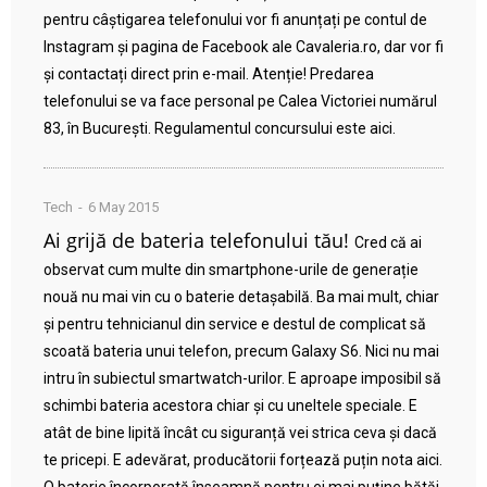
pentru câștigarea telefonului vor fi anunțați pe contul de
Instagram și pagina de Facebook ale Cavaleria.ro, dar vor fi
și contactați direct prin e-mail. Atenție! Predarea
telefonului se va face personal pe Calea Victoriei numărul
83, în București. Regulamentul concursului este aici.
Tech
6 May 2015
Ai grijă de bateria telefonului tău!
Cred că ai
observat cum multe din smartphone-urile de generație
nouă nu mai vin cu o baterie detașabilă. Ba mai mult, chiar
și pentru tehnicianul din service e destul de complicat să
scoată bateria unui telefon, precum Galaxy S6. Nici nu mai
intru în subiectul smartwatch-urilor. E aproape imposibil să
schimbi bateria acestora chiar și cu uneltele speciale. E
atât de bine lipită încât cu siguranță vei strica ceva și dacă
te pricepi. E adevărat, producătorii forțează puțin nota aici.