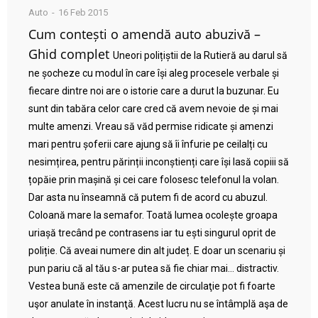
Auto
16 Feb 2015
Cum contești o amendă auto abuzivă –
Ghid complet
Uneori polițiștii de la Rutieră au darul să
ne șocheze cu modul în care își aleg procesele verbale și
fiecare dintre noi are o istorie care a durut la buzunar. Eu
sunt din tabăra celor care cred că avem nevoie de și mai
multe amenzi. Vreau să văd permise ridicate și amenzi
mari pentru șoferii care ajung să îi înfurie pe ceilalți cu
nesimțirea, pentru părinții inconștienți care își lasă copiii să
țopăie prin mașină și cei care folosesc telefonul la volan.
Dar asta nu înseamnă că putem fi de acord cu abuzul.
Coloană mare la semafor. Toată lumea ocolește groapa
uriașă trecând pe contrasens iar tu ești singurul oprit de
poliție. Că aveai numere din alt județ. E doar un scenariu și
pun pariu că al tău s-ar putea să fie chiar mai… distractiv.
Vestea bună este că amenzile de circulaţie pot fi foarte
uşor anulate în instanţă. Acest lucru nu se întâmplă aşa de