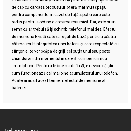
O baterie încorporată înseamnă pentru ei mai puține bătăi
de cap cu carcasa produsului, oferă mai mult spațiu
pentru componente, în cazul de față, spațiu care este
redus pentru a obține o grosime mai mică. Dar, este și un
semn că ar trebui să îți schimbi telefonul mai des. Efectul
de memorie Există câteva reguli de bază pentru a păstra
cât mai mult integritatea unei baterii, și care respectată cu
sfințenie, te vor scăpa de griji, cel puțin unul sau poate
chiar doi ani din momentul în care îți cumperi un nou
smartphone. Pentru a le ține minte însă, e nevoie să știi
cum funcționează cel mai bine acumulatorul unui telefon.
Poate ai auzit acest termen, efectul de memorie al
bateriei.,...
Trebuie să citești