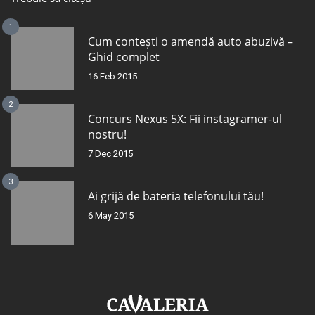
1
Cum contești o amendă auto abuzivă –
Ghid complet
16 Feb 2015
2
Concurs Nexus 5X: Fii instagramer-ul
nostru!
7 Dec 2015
3
Ai grijă de bateria telefonului tău!
6 May 2015