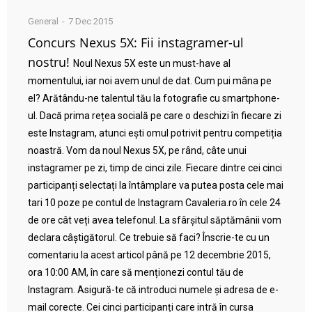
General
7 Dec 2015
Concurs Nexus 5X: Fii instagramer-ul
nostru!
Noul Nexus 5X este un must-have al
momentului, iar noi avem unul de dat. Cum pui mâna pe
el? Arătându-ne talentul tău la fotografie cu smartphone-
ul. Dacă prima rețea socială pe care o deschizi în fiecare zi
este Instagram, atunci ești omul potrivit pentru competiția
noastră. Vom da noul Nexus 5X, pe rând, câte unui
instagramer pe zi, timp de cinci zile. Fiecare dintre cei cinci
participanți selectați la întâmplare va putea posta cele mai
tari 10 poze pe contul de Instagram Cavaleria.ro în cele 24
de ore cât veți avea telefonul. La sfârșitul săptămânii vom
declara câștigătorul. Ce trebuie să faci? Înscrie-te cu un
comentariu la acest articol până pe 12 decembrie 2015,
ora 10:00 AM, în care să menționezi contul tău de
Instagram. Asigură-te că introduci numele și adresa de e-
mail corecte. Cei cinci participanți care intră în cursa