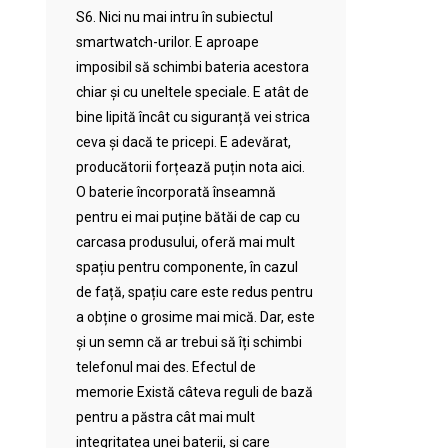
S6. Nici nu mai intru în subiectul
smartwatch-urilor. E aproape
imposibil să schimbi bateria acestora
chiar și cu uneltele speciale. E atât de
bine lipită încât cu siguranță vei strica
ceva și dacă te pricepi. E adevărat,
producătorii forțează puțin nota aici.
O baterie încorporată înseamnă
pentru ei mai puține bătăi de cap cu
carcasa produsului, oferă mai mult
spațiu pentru componente, în cazul
de față, spațiu care este redus pentru
a obține o grosime mai mică. Dar, este
și un semn că ar trebui să îți schimbi
telefonul mai des. Efectul de
memorie Există câteva reguli de bază
pentru a păstra cât mai mult
integritatea unei baterii, și care