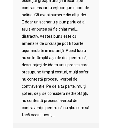
ocolește groapa uriașă trecând pe
contrasens iar tu ești singurul oprit de
poliție. Că aveai numere din alt județ.
E doar un scenariu și pun pariu că al
tău s-ar putea să fie chiar mai…
distractiv. Vestea bună este că
amenzile de circulaţie pot fi foarte
uşor anulate în instanţă. Acest lucru
nu se întâmplă aşa de des pentru că,
descurajaţi de ideea unui proces care
presupune timp şi costuri, mulţi şoferi
nu contestă procesul-verbal de
contravenţie. Pe de altă parte, mulţi
şoferi, deşi se consideră nedreptăţiţi,
nu contestă procesul-verbal de
contravenţie pentru că nu ştiu cum să
facă acest lucru.,...