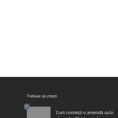
Trebuie să citești
1
Cum contești o amendă auto