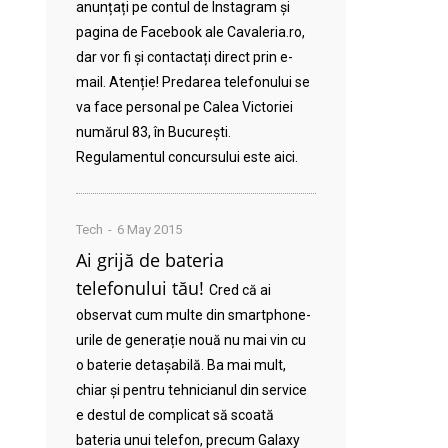
anunțați pe contul de Instagram și
pagina de Facebook ale Cavaleria.ro,
dar vor fi și contactați direct prin e-
mail. Atenție! Predarea telefonului se
va face personal pe Calea Victoriei
numărul 83, în București.
Regulamentul concursului este aici.
Tech
6 May 2015
Ai grijă de bateria
telefonului tău!
Cred că ai
observat cum multe din smartphone-
urile de generație nouă nu mai vin cu
o baterie detașabilă. Ba mai mult,
chiar și pentru tehnicianul din service
e destul de complicat să scoată
bateria unui telefon, precum Galaxy