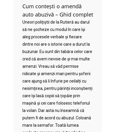
Cum contești o amendă
auto abuzivă – Ghid complet
Uneori polițiștii de la Rutieră au darul
să ne șocheze cu modul în care își
aleg procesele verbale și fiecare
dintre noi are o istorie care a durut la
buzunar. Eu sunt din tabăra celor care
cred că avem nevoie de și mai multe
amenzi. Vreau să văd permise
ridicate și amenzi mari pentru șoferii
care ajung să îi înfurie pe ceilalți cu
nesimțirea, pentru părinții inconștienți
care își lasă copiii să țopăie prin
mașină și cei care folosesc telefonul
la volan. Dar asta nu înseamnă că
putem fi de acord cu abuzul. Coloană
mare la semafor. Toată lumea