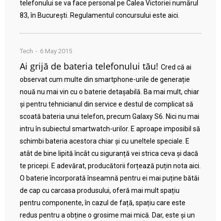
telefonului se va face personal pe Calea Victoriei numărul
83, în București. Regulamentul concursului este aici.
Tech
6 May 2015
Ai grijă de bateria telefonului tău!
Cred că ai
observat cum multe din smartphone-urile de generație
nouă nu mai vin cu o baterie detașabilă. Ba mai mult, chiar
și pentru tehnicianul din service e destul de complicat să
scoată bateria unui telefon, precum Galaxy S6. Nici nu mai
intru în subiectul smartwatch-urilor. E aproape imposibil să
schimbi bateria acestora chiar și cu uneltele speciale. E
atât de bine lipită încât cu siguranță vei strica ceva și dacă
te pricepi. E adevărat, producătorii forțează puțin nota aici.
O baterie încorporată înseamnă pentru ei mai puține bătăi
de cap cu carcasa produsului, oferă mai mult spațiu
pentru componente, în cazul de față, spațiu care este
redus pentru a obține o grosime mai mică. Dar, este și un