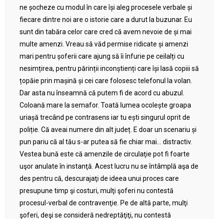
ne șocheze cu modul în care își aleg procesele verbale și
fiecare dintre noi are o istorie care a durut la buzunar. Eu
sunt din tabăra celor care cred că avem nevoie de și mai
multe amenzi. Vreau să văd permise ridicate și amenzi
mari pentru șoferii care ajung să îi înfurie pe ceilalți cu
nesimțirea, pentru părinții inconștienți care își lasă copiii să
țopăie prin mașină și cei care folosesc telefonul la volan.
Dar asta nu înseamnă că putem fi de acord cu abuzul.
Coloană mare la semafor. Toată lumea ocolește groapa
uriașă trecând pe contrasens iar tu ești singurul oprit de
poliție. Că aveai numere din alt județ. E doar un scenariu și
pun pariu că al tău s-ar putea să fie chiar mai… distractiv.
Vestea bună este că amenzile de circulaţie pot fi foarte
uşor anulate în instanţă. Acest lucru nu se întâmplă aşa de
des pentru că, descurajaţi de ideea unui proces care
presupune timp şi costuri, mulţi şoferi nu contestă
procesul-verbal de contravenţie. Pe de altă parte, mulţi
şoferi, deşi se consideră nedreptăţiţi, nu contestă