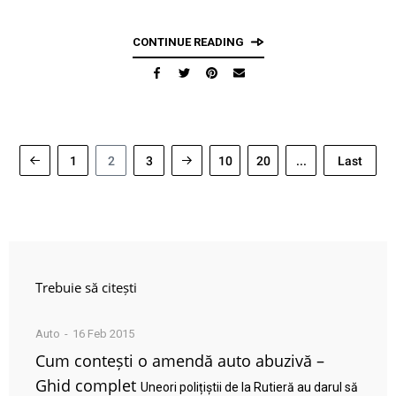
CONTINUE READING
1
2
3
10
20
...
Last
Trebuie să citești
Auto
16 Feb 2015
Cum contești o amendă auto abuzivă –
Ghid complet
Uneori polițiștii de la Rutieră au darul să