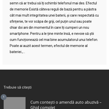
semn că ar trebui să îți schimbi telefonul mai des. Efectul
de memorie Există câteva reguli de bază pentru a păstra
cât mai mult integritatea unei baterii, și care respectată cu
sfințenie, te vor scăpa de griji, cel puțin unul sau poate
chiar doi ani din momentul în care îți cumperi un nou
smartphone. Pentru a le ține minte însă, e nevoie să știi
cum funcționează cel mai bine acumulatorul unui telefon.
Poate ai auzit acest termen, efectul de memorie al
bateriei.,...
Trebuie să citești
1
Cum contești o amendă auto abuzivă –
Ghid complet