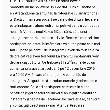
nostru!
Noul Nexus 5X este un must-have al
momentului, iar noi avem unul de dat. Cum pui mâna pe
el? Arătându-ne talentul tău la fotografie cu smartphone-
ul. Dacă prima rețea socială pe care o deschizi în fiecare zi
este Instagram, atunci ești omul potrivit pentru competiția
noastră. Vom da noul Nexus 5X, pe rând, câte unui
instagramer pe zi, timp de cinci zile. Fiecare dintre cei cinci
participanți selectați la întâmplare va putea posta cele mai
tari 10 poze pe contul de Instagram Cavaleria.ro în cele 24
de ore cât veți avea telefonul. La sfârșitul săptămânii vom
declara câștigătorul. Ce trebuie să faci? Înscrie-te cu un
comentariu la acest articol până pe 12 decembrie 2015,
ora 10:00 AM, în care să menționezi contul tău de
Instagram. Asigură-te că introduci numele și adresa de e-
mail corecte. Cei cinci participanți care intră în cursa
pentru câștigarea telefonului vor fi anunțați pe contul de
Instagram și pagina de Facebook ale Cavaleria.ro, dar vor fi
și contactați direct prin e-mail. Atenție! Predarea