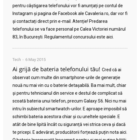
pentru câștigarea telefonului vor fi anunțați pe contul de
Instagram și pagina de Facebook ale Cavaleria.ro, dar vor fi
și contactați direct prin e-mail. Atenție! Predarea
telefonului se va face personal pe Calea Victoriei numărul
83, în București. Regulamentul concursului este aici.
Tech
6 May 2015
Ai grijă de bateria telefonului tău!
Cred că ai
observat cum multe din smartphone-urile de generație
nouă nu mai vin cu o baterie detașabilă. Ba mai mult, chiar
și pentru tehnicianul din service e destul de complicat să
scoată bateria unui telefon, precum Galaxy S6. Nici nu mai
intru în subiectul smartwatch-urilor. E aproape imposibil să
schimbi bateria acestora chiar și cu uneltele speciale. E
atât de bine lipită încât cu siguranță vei strica ceva și dacă
te pricepi. E adevărat, producătorii forțează puțin nota aici.