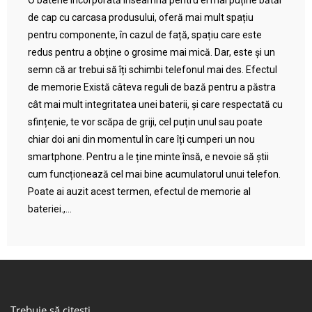
O baterie încorporată înseamnă pentru ei mai puține bătăi
de cap cu carcasa produsului, oferă mai mult spațiu
pentru componente, în cazul de față, spațiu care este
redus pentru a obține o grosime mai mică. Dar, este și un
semn că ar trebui să îți schimbi telefonul mai des. Efectul
de memorie Există câteva reguli de bază pentru a păstra
cât mai mult integritatea unei baterii, și care respectată cu
sfințenie, te vor scăpa de griji, cel puțin unul sau poate
chiar doi ani din momentul în care îți cumperi un nou
smartphone. Pentru a le ține minte însă, e nevoie să știi
cum funcționează cel mai bine acumulatorul unui telefon.
Poate ai auzit acest termen, efectul de memorie al
bateriei.,...
Trebuie să citești