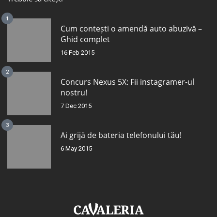
1
Cum contești o amendă auto abuzivă –
Ghid complet
16 Feb 2015
2
Concurs Nexus 5X: Fii instagramer-ul
nostru!
7 Dec 2015
3
Ai grijă de bateria telefonului tău!
6 May 2015