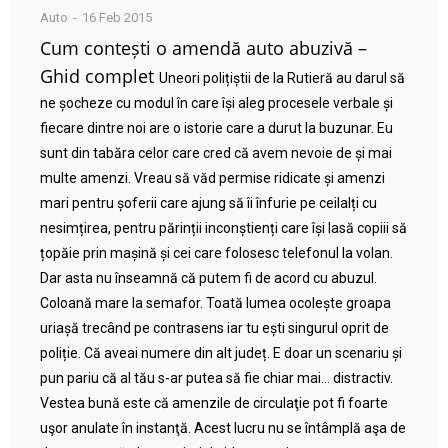
Auto
16 Feb 2015
Cum contești o amendă auto abuzivă –
Ghid complet
Uneori polițiștii de la Rutieră au darul să
ne șocheze cu modul în care își aleg procesele verbale și
fiecare dintre noi are o istorie care a durut la buzunar. Eu
sunt din tabăra celor care cred că avem nevoie de și mai
multe amenzi. Vreau să văd permise ridicate și amenzi
mari pentru șoferii care ajung să îi înfurie pe ceilalți cu
nesimțirea, pentru părinții inconștienți care își lasă copiii să
țopăie prin mașină și cei care folosesc telefonul la volan.
Dar asta nu înseamnă că putem fi de acord cu abuzul.
Coloană mare la semafor. Toată lumea ocolește groapa
uriașă trecând pe contrasens iar tu ești singurul oprit de
poliție. Că aveai numere din alt județ. E doar un scenariu și
pun pariu că al tău s-ar putea să fie chiar mai… distractiv.
Vestea bună este că amenzile de circulaţie pot fi foarte
uşor anulate în instanţă. Acest lucru nu se întâmplă aşa de