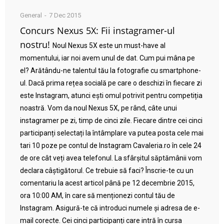
General
7 Dec 2015
Concurs Nexus 5X: Fii instagramer-ul
nostru!
Noul Nexus 5X este un must-have al
momentului, iar noi avem unul de dat. Cum pui mâna pe
el? Arătându-ne talentul tău la fotografie cu smartphone-
ul. Dacă prima rețea socială pe care o deschizi în fiecare zi
este Instagram, atunci ești omul potrivit pentru competiția
noastră. Vom da noul Nexus 5X, pe rând, câte unui
instagramer pe zi, timp de cinci zile. Fiecare dintre cei cinci
participanți selectați la întâmplare va putea posta cele mai
tari 10 poze pe contul de Instagram Cavaleria.ro în cele 24
de ore cât veți avea telefonul. La sfârșitul săptămânii vom
declara câștigătorul. Ce trebuie să faci? Înscrie-te cu un
comentariu la acest articol până pe 12 decembrie 2015,
ora 10:00 AM, în care să menționezi contul tău de
Instagram. Asigură-te că introduci numele și adresa de e-
mail corecte. Cei cinci participanți care intră în cursa