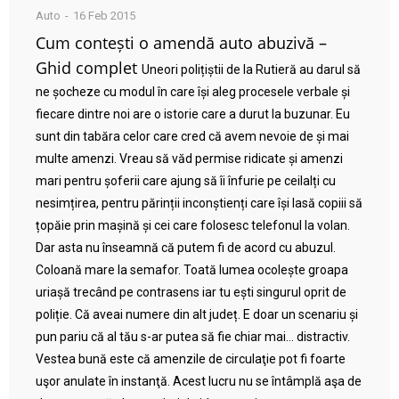
Auto
16 Feb 2015
Cum contești o amendă auto abuzivă –
Ghid complet
Uneori polițiștii de la Rutieră au darul să
ne șocheze cu modul în care își aleg procesele verbale și
fiecare dintre noi are o istorie care a durut la buzunar. Eu
sunt din tabăra celor care cred că avem nevoie de și mai
multe amenzi. Vreau să văd permise ridicate și amenzi
mari pentru șoferii care ajung să îi înfurie pe ceilalți cu
nesimțirea, pentru părinții inconștienți care își lasă copiii să
țopăie prin mașină și cei care folosesc telefonul la volan.
Dar asta nu înseamnă că putem fi de acord cu abuzul.
Coloană mare la semafor. Toată lumea ocolește groapa
uriașă trecând pe contrasens iar tu ești singurul oprit de
poliție. Că aveai numere din alt județ. E doar un scenariu și
pun pariu că al tău s-ar putea să fie chiar mai… distractiv.
Vestea bună este că amenzile de circulaţie pot fi foarte
uşor anulate în instanţă. Acest lucru nu se întâmplă aşa de