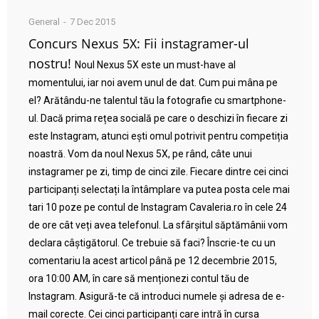
General
7 Dec 2015
Concurs Nexus 5X: Fii instagramer-ul
nostru!
Noul Nexus 5X este un must-have al
momentului, iar noi avem unul de dat. Cum pui mâna pe
el? Arătându-ne talentul tău la fotografie cu smartphone-
ul. Dacă prima rețea socială pe care o deschizi în fiecare zi
este Instagram, atunci ești omul potrivit pentru competiția
noastră. Vom da noul Nexus 5X, pe rând, câte unui
instagramer pe zi, timp de cinci zile. Fiecare dintre cei cinci
participanți selectați la întâmplare va putea posta cele mai
tari 10 poze pe contul de Instagram Cavaleria.ro în cele 24
de ore cât veți avea telefonul. La sfârșitul săptămânii vom
declara câștigătorul. Ce trebuie să faci? Înscrie-te cu un
comentariu la acest articol până pe 12 decembrie 2015,
ora 10:00 AM, în care să menționezi contul tău de
Instagram. Asigură-te că introduci numele și adresa de e-
mail corecte. Cei cinci participanți care intră în cursa