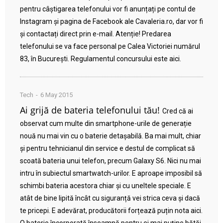
pentru câștigarea telefonului vor fi anunțați pe contul de
Instagram și pagina de Facebook ale Cavaleria.ro, dar vor fi
și contactați direct prin e-mail. Atenție! Predarea
telefonului se va face personal pe Calea Victoriei numărul
83, în București. Regulamentul concursului este aici.
Tech
6 May 2015
Ai grijă de bateria telefonului tău!
Cred că ai
observat cum multe din smartphone-urile de generație
nouă nu mai vin cu o baterie detașabilă. Ba mai mult, chiar
și pentru tehnicianul din service e destul de complicat să
scoată bateria unui telefon, precum Galaxy S6. Nici nu mai
intru în subiectul smartwatch-urilor. E aproape imposibil să
schimbi bateria acestora chiar și cu uneltele speciale. E
atât de bine lipită încât cu siguranță vei strica ceva și dacă
te pricepi. E adevărat, producătorii forțează puțin nota aici.