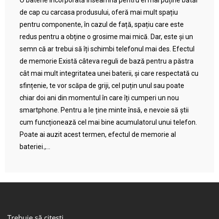
O baterie încorporată înseamnă pentru ei mai puține bătăi
de cap cu carcasa produsului, oferă mai mult spațiu
pentru componente, în cazul de față, spațiu care este
redus pentru a obține o grosime mai mică. Dar, este și un
semn că ar trebui să îți schimbi telefonul mai des. Efectul
de memorie Există câteva reguli de bază pentru a păstra
cât mai mult integritatea unei baterii, și care respectată cu
sfințenie, te vor scăpa de griji, cel puțin unul sau poate
chiar doi ani din momentul în care îți cumperi un nou
smartphone. Pentru a le ține minte însă, e nevoie să știi
cum funcționează cel mai bine acumulatorul unui telefon.
Poate ai auzit acest termen, efectul de memorie al
bateriei.,...
Trebuie să citești