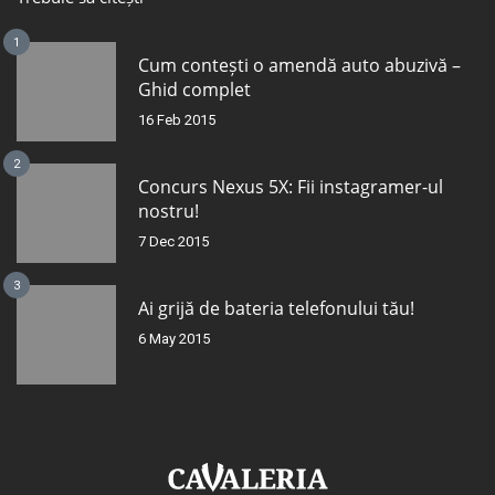
1
Cum contești o amendă auto abuzivă –
Ghid complet
16 Feb 2015
2
Concurs Nexus 5X: Fii instagramer-ul
nostru!
7 Dec 2015
3
Ai grijă de bateria telefonului tău!
6 May 2015