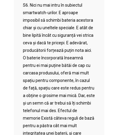
S6. Nici nu mai intru în subiectul
smartwatch-urilor. E aproape
imposibil să schimbi bateria acestora
chiar și cu uneltele speciale. E atât de
bine lipită încât cu siguranță vei strica
ceva și dacă te pricepi. E adevărat,
producătorii forțează puțin nota aici.
O baterie încorporată înseamnă
pentru ei mai puține bătăi de cap cu
carcasa produsului, oferă mai mult
spațiu pentru componente, în cazul
de față, spațiu care este redus pentru
a obține o grosime mai mică. Dar, este
și un semn că ar trebui să îți schimbi
telefonul mai des. Efectul de
memorie Există câteva reguli de bază
pentru a păstra cât mai mult
integritatea unei baterii, și care