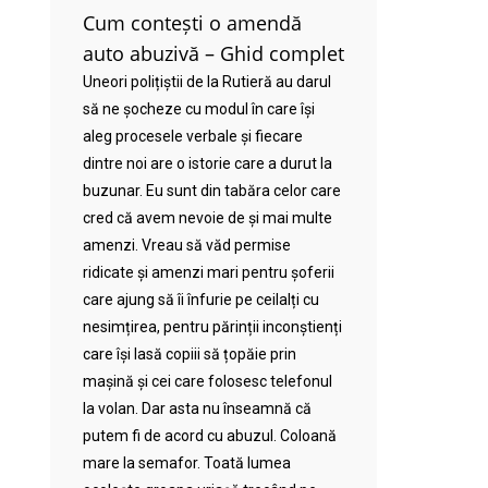
Cum contești o amendă
auto abuzivă – Ghid complet
Uneori polițiștii de la Rutieră au darul
să ne șocheze cu modul în care își
aleg procesele verbale și fiecare
dintre noi are o istorie care a durut la
buzunar. Eu sunt din tabăra celor care
cred că avem nevoie de și mai multe
amenzi. Vreau să văd permise
ridicate și amenzi mari pentru șoferii
care ajung să îi înfurie pe ceilalți cu
nesimțirea, pentru părinții inconștienți
care își lasă copiii să țopăie prin
mașină și cei care folosesc telefonul
la volan. Dar asta nu înseamnă că
putem fi de acord cu abuzul. Coloană
mare la semafor. Toată lumea