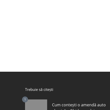
Trebuie să citești
1
Cum contești o amendă auto