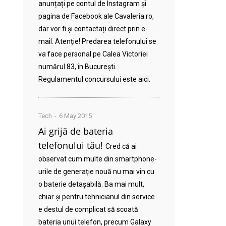
anunțați pe contul de Instagram și
pagina de Facebook ale Cavaleria.ro,
dar vor fi și contactați direct prin e-
mail. Atenție! Predarea telefonului se
va face personal pe Calea Victoriei
numărul 83, în București.
Regulamentul concursului este aici.
Tech
6 May 2015
Ai grijă de bateria
telefonului tău!
Cred că ai
observat cum multe din smartphone-
urile de generație nouă nu mai vin cu
o baterie detașabilă. Ba mai mult,
chiar și pentru tehnicianul din service
e destul de complicat să scoată
bateria unui telefon, precum Galaxy