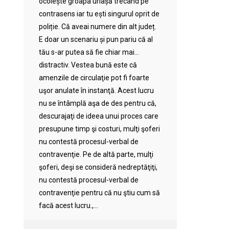
ocolește groapa uriașă trecând pe
contrasens iar tu ești singurul oprit de
poliție. Că aveai numere din alt județ.
E doar un scenariu și pun pariu că al
tău s-ar putea să fie chiar mai…
distractiv. Vestea bună este că
amenzile de circulaţie pot fi foarte
uşor anulate în instanţă. Acest lucru
nu se întâmplă aşa de des pentru că,
descurajaţi de ideea unui proces care
presupune timp şi costuri, mulţi şoferi
nu contestă procesul-verbal de
contravenţie. Pe de altă parte, mulţi
şoferi, deşi se consideră nedreptăţiţi,
nu contestă procesul-verbal de
contravenţie pentru că nu ştiu cum să
facă acest lucru.,...