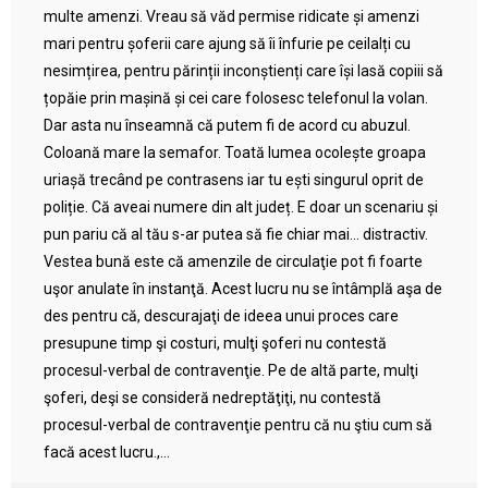
multe amenzi. Vreau să văd permise ridicate și amenzi
mari pentru șoferii care ajung să îi înfurie pe ceilalți cu
nesimțirea, pentru părinții inconștienți care își lasă copiii să
țopăie prin mașină și cei care folosesc telefonul la volan.
Dar asta nu înseamnă că putem fi de acord cu abuzul.
Coloană mare la semafor. Toată lumea ocolește groapa
uriașă trecând pe contrasens iar tu ești singurul oprit de
poliție. Că aveai numere din alt județ. E doar un scenariu și
pun pariu că al tău s-ar putea să fie chiar mai… distractiv.
Vestea bună este că amenzile de circulaţie pot fi foarte
uşor anulate în instanţă. Acest lucru nu se întâmplă aşa de
des pentru că, descurajaţi de ideea unui proces care
presupune timp şi costuri, mulţi şoferi nu contestă
procesul-verbal de contravenţie. Pe de altă parte, mulţi
şoferi, deşi se consideră nedreptăţiţi, nu contestă
procesul-verbal de contravenţie pentru că nu ştiu cum să
facă acest lucru.,...