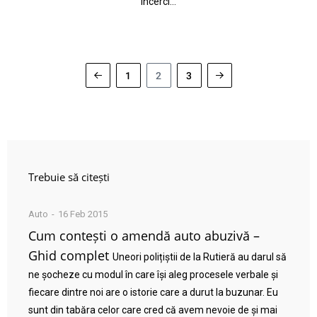
încerci…
1
2
3
Trebuie să citești
Auto
16 Feb 2015
Cum contești o amendă auto abuzivă –
Ghid complet
Uneori polițiștii de la Rutieră au darul să
ne șocheze cu modul în care își aleg procesele verbale și
fiecare dintre noi are o istorie care a durut la buzunar. Eu
sunt din tabăra celor care cred că avem nevoie de și mai