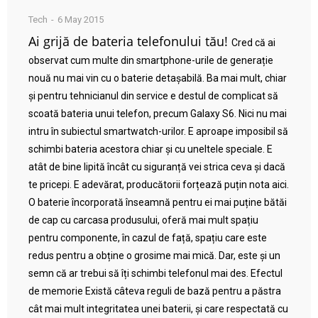
Tech
6 May 2015
Ai grijă de bateria telefonului tău!
Cred că ai
observat cum multe din smartphone-urile de generație
nouă nu mai vin cu o baterie detașabilă. Ba mai mult, chiar
și pentru tehnicianul din service e destul de complicat să
scoată bateria unui telefon, precum Galaxy S6. Nici nu mai
intru în subiectul smartwatch-urilor. E aproape imposibil să
schimbi bateria acestora chiar și cu uneltele speciale. E
atât de bine lipită încât cu siguranță vei strica ceva și dacă
te pricepi. E adevărat, producătorii forțează puțin nota aici.
O baterie încorporată înseamnă pentru ei mai puține bătăi
de cap cu carcasa produsului, oferă mai mult spațiu
pentru componente, în cazul de față, spațiu care este
redus pentru a obține o grosime mai mică. Dar, este și un
semn că ar trebui să îți schimbi telefonul mai des. Efectul
de memorie Există câteva reguli de bază pentru a păstra
cât mai mult integritatea unei baterii, și care respectată cu