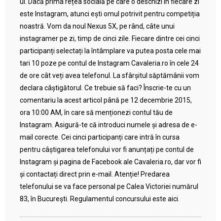
ul. Dacă prima rețea socială pe care o deschizi în fiecare zi
este Instagram, atunci ești omul potrivit pentru competiția
noastră. Vom da noul Nexus 5X, pe rând, câte unui
instagramer pe zi, timp de cinci zile. Fiecare dintre cei cinci
participanți selectați la întâmplare va putea posta cele mai
tari 10 poze pe contul de Instagram Cavaleria.ro în cele 24
de ore cât veți avea telefonul. La sfârșitul săptămânii vom
declara câștigătorul. Ce trebuie să faci? Înscrie-te cu un
comentariu la acest articol până pe 12 decembrie 2015,
ora 10:00 AM, în care să menționezi contul tău de
Instagram. Asigură-te că introduci numele și adresa de e-
mail corecte. Cei cinci participanți care intră în cursa
pentru câștigarea telefonului vor fi anunțați pe contul de
Instagram și pagina de Facebook ale Cavaleria.ro, dar vor fi
și contactați direct prin e-mail. Atenție! Predarea
telefonului se va face personal pe Calea Victoriei numărul
83, în București. Regulamentul concursului este aici.