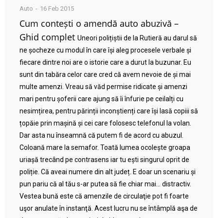
Auto
16 Feb 2015
Cum contești o amendă auto abuzivă –
Ghid complet
Uneori polițiștii de la Rutieră au darul să
ne șocheze cu modul în care își aleg procesele verbale și
fiecare dintre noi are o istorie care a durut la buzunar. Eu
sunt din tabăra celor care cred că avem nevoie de și mai
multe amenzi. Vreau să văd permise ridicate și amenzi
mari pentru șoferii care ajung să îi înfurie pe ceilalți cu
nesimțirea, pentru părinții inconștienți care își lasă copiii să
țopăie prin mașină și cei care folosesc telefonul la volan.
Dar asta nu înseamnă că putem fi de acord cu abuzul.
Coloană mare la semafor. Toată lumea ocolește groapa
uriașă trecând pe contrasens iar tu ești singurul oprit de
poliție. Că aveai numere din alt județ. E doar un scenariu și
pun pariu că al tău s-ar putea să fie chiar mai… distractiv.
Vestea bună este că amenzile de circulaţie pot fi foarte
uşor anulate în instanţă. Acest lucru nu se întâmplă aşa de