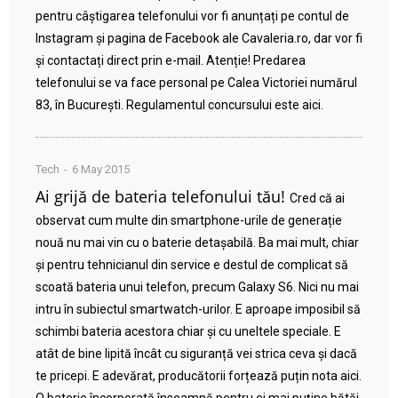
pentru câștigarea telefonului vor fi anunțați pe contul de
Instagram și pagina de Facebook ale Cavaleria.ro, dar vor fi
și contactați direct prin e-mail. Atenție! Predarea
telefonului se va face personal pe Calea Victoriei numărul
83, în București. Regulamentul concursului este aici.
Tech
6 May 2015
Ai grijă de bateria telefonului tău!
Cred că ai
observat cum multe din smartphone-urile de generație
nouă nu mai vin cu o baterie detașabilă. Ba mai mult, chiar
și pentru tehnicianul din service e destul de complicat să
scoată bateria unui telefon, precum Galaxy S6. Nici nu mai
intru în subiectul smartwatch-urilor. E aproape imposibil să
schimbi bateria acestora chiar și cu uneltele speciale. E
atât de bine lipită încât cu siguranță vei strica ceva și dacă
te pricepi. E adevărat, producătorii forțează puțin nota aici.