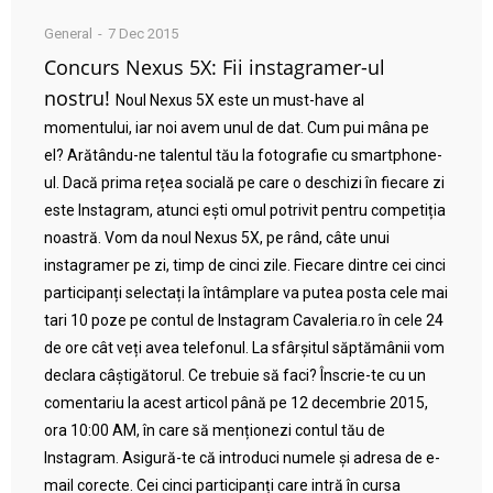
General
7 Dec 2015
Concurs Nexus 5X: Fii instagramer-ul
nostru!
Noul Nexus 5X este un must-have al
momentului, iar noi avem unul de dat. Cum pui mâna pe
el? Arătându-ne talentul tău la fotografie cu smartphone-
ul. Dacă prima rețea socială pe care o deschizi în fiecare zi
este Instagram, atunci ești omul potrivit pentru competiția
noastră. Vom da noul Nexus 5X, pe rând, câte unui
instagramer pe zi, timp de cinci zile. Fiecare dintre cei cinci
participanți selectați la întâmplare va putea posta cele mai
tari 10 poze pe contul de Instagram Cavaleria.ro în cele 24
de ore cât veți avea telefonul. La sfârșitul săptămânii vom
declara câștigătorul. Ce trebuie să faci? Înscrie-te cu un
comentariu la acest articol până pe 12 decembrie 2015,
ora 10:00 AM, în care să menționezi contul tău de
Instagram. Asigură-te că introduci numele și adresa de e-
mail corecte. Cei cinci participanți care intră în cursa