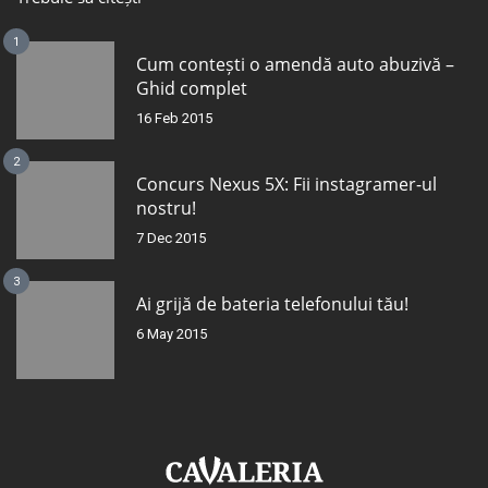
1
Cum contești o amendă auto abuzivă –
Ghid complet
16 Feb 2015
2
Concurs Nexus 5X: Fii instagramer-ul
nostru!
7 Dec 2015
3
Ai grijă de bateria telefonului tău!
6 May 2015