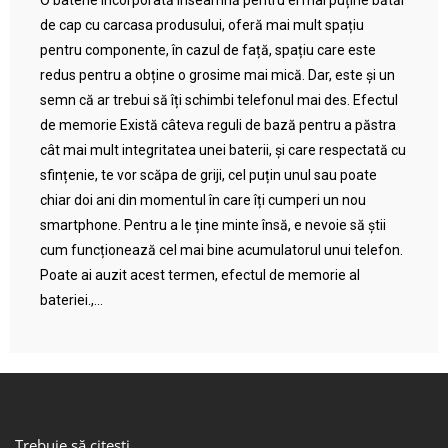
O baterie încorporată înseamnă pentru ei mai puține bătăi
de cap cu carcasa produsului, oferă mai mult spațiu
pentru componente, în cazul de față, spațiu care este
redus pentru a obține o grosime mai mică. Dar, este și un
semn că ar trebui să îți schimbi telefonul mai des. Efectul
de memorie Există câteva reguli de bază pentru a păstra
cât mai mult integritatea unei baterii, și care respectată cu
sfințenie, te vor scăpa de griji, cel puțin unul sau poate
chiar doi ani din momentul în care îți cumperi un nou
smartphone. Pentru a le ține minte însă, e nevoie să știi
cum funcționează cel mai bine acumulatorul unui telefon.
Poate ai auzit acest termen, efectul de memorie al
bateriei.,...
Trebuie să citești