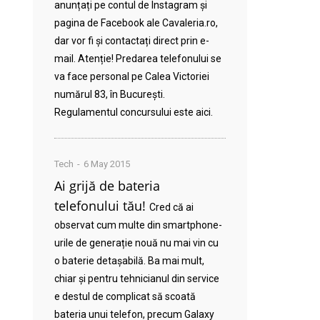
anunțați pe contul de Instagram și
pagina de Facebook ale Cavaleria.ro,
dar vor fi și contactați direct prin e-
mail. Atenție! Predarea telefonului se
va face personal pe Calea Victoriei
numărul 83, în București.
Regulamentul concursului este aici.
Tech
6 May 2015
Ai grijă de bateria
telefonului tău!
Cred că ai
observat cum multe din smartphone-
urile de generație nouă nu mai vin cu
o baterie detașabilă. Ba mai mult,
chiar și pentru tehnicianul din service
e destul de complicat să scoată
bateria unui telefon, precum Galaxy