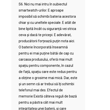
S6. Nici nu mai intru în subiectul
smartwatch-urilor. E aproape
imposibil să schimbi bateria acestora
chiar și cu uneltele speciale. E atât de
bine lipită încât cu siguranță vei strica
ceva și dacă te pricepi. E adevărat,
producătorii forțează puțin nota aici.
O baterie încorporată înseamnă
pentru ei mai puține bătăi de cap cu
carcasa produsului, oferă mai mult
spațiu pentru componente, în cazul
de față, spațiu care este redus pentru
a obține o grosime mai mică. Dar, este
și un semn că ar trebui să îți schimbi
telefonul mai des. Efectul de
memorie Există câteva reguli de bază
pentru a păstra cât mai mult
integritatea unei baterii, și care