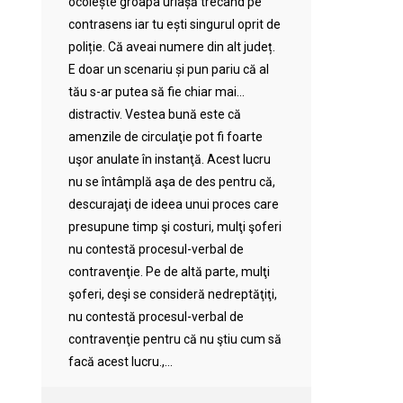
ocolește groapa uriașă trecând pe
contrasens iar tu ești singurul oprit de
poliție. Că aveai numere din alt județ.
E doar un scenariu și pun pariu că al
tău s-ar putea să fie chiar mai…
distractiv. Vestea bună este că
amenzile de circulaţie pot fi foarte
uşor anulate în instanţă. Acest lucru
nu se întâmplă aşa de des pentru că,
descurajaţi de ideea unui proces care
presupune timp şi costuri, mulţi şoferi
nu contestă procesul-verbal de
contravenţie. Pe de altă parte, mulţi
şoferi, deşi se consideră nedreptăţiţi,
nu contestă procesul-verbal de
contravenţie pentru că nu ştiu cum să
facă acest lucru.,...