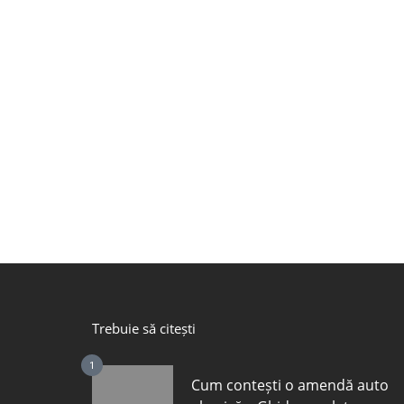
Trebuie să citești
1
Cum contești o amendă auto