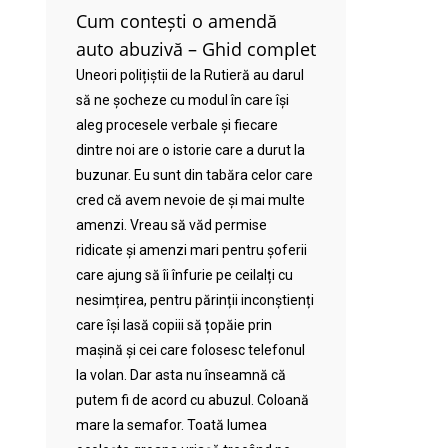
Cum contești o amendă
auto abuzivă – Ghid complet
Uneori polițiștii de la Rutieră au darul
să ne șocheze cu modul în care își
aleg procesele verbale și fiecare
dintre noi are o istorie care a durut la
buzunar. Eu sunt din tabăra celor care
cred că avem nevoie de și mai multe
amenzi. Vreau să văd permise
ridicate și amenzi mari pentru șoferii
care ajung să îi înfurie pe ceilalți cu
nesimțirea, pentru părinții inconștienți
care își lasă copiii să țopăie prin
mașină și cei care folosesc telefonul
la volan. Dar asta nu înseamnă că
putem fi de acord cu abuzul. Coloană
mare la semafor. Toată lumea