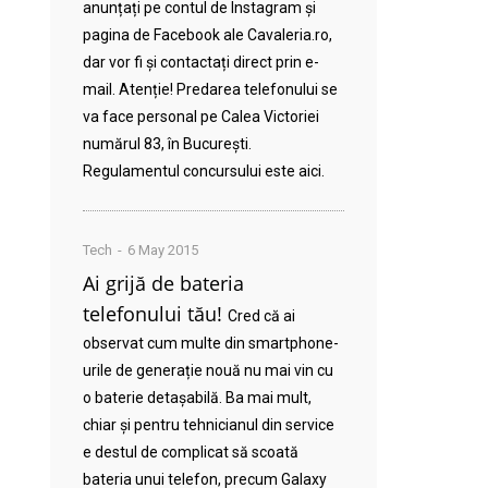
anunțați pe contul de Instagram și
pagina de Facebook ale Cavaleria.ro,
dar vor fi și contactați direct prin e-
mail. Atenție! Predarea telefonului se
va face personal pe Calea Victoriei
numărul 83, în București.
Regulamentul concursului este aici.
Tech
6 May 2015
Ai grijă de bateria
telefonului tău!
Cred că ai
observat cum multe din smartphone-
urile de generație nouă nu mai vin cu
o baterie detașabilă. Ba mai mult,
chiar și pentru tehnicianul din service
e destul de complicat să scoată
bateria unui telefon, precum Galaxy