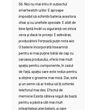
S6. Nici nu mai intru în subiectul
smartwatch-urilor. E aproape
imposibil să schimbi bateria acestora
chiar și cu uneltele speciale. E atât de
bine lipită încât cu siguranță vei strica
ceva și dacă te pricepi. E adevărat,
producătorii forțează puțin nota aici.
O baterie încorporată înseamnă
pentru ei mai puține bătăi de cap cu
carcasa produsului, oferă mai mult
spațiu pentru componente, în cazul
de față, spațiu care este redus pentru
a obține o grosime mai mică. Dar, este
și un semn că ar trebui să îți schimbi
telefonul mai des. Efectul de
memorie Există câteva reguli de bază
pentru a păstra cât mai mult
integritatea unei baterii, și care