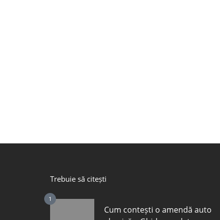
Trebuie să citești
1
Cum contești o amendă auto