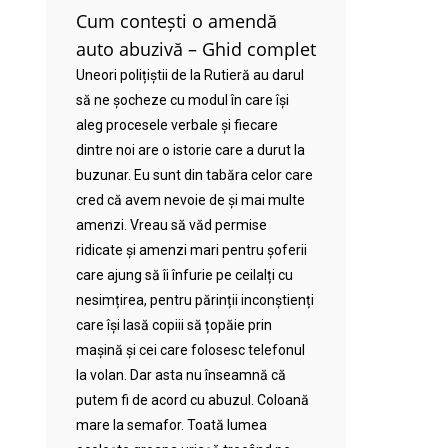
Cum contești o amendă
auto abuzivă – Ghid complet
Uneori polițiștii de la Rutieră au darul
să ne șocheze cu modul în care își
aleg procesele verbale și fiecare
dintre noi are o istorie care a durut la
buzunar. Eu sunt din tabăra celor care
cred că avem nevoie de și mai multe
amenzi. Vreau să văd permise
ridicate și amenzi mari pentru șoferii
care ajung să îi înfurie pe ceilalți cu
nesimțirea, pentru părinții inconștienți
care își lasă copiii să țopăie prin
mașină și cei care folosesc telefonul
la volan. Dar asta nu înseamnă că
putem fi de acord cu abuzul. Coloană
mare la semafor. Toată lumea