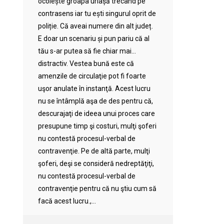
ocolește groapa uriașă trecând pe
contrasens iar tu ești singurul oprit de
poliție. Că aveai numere din alt județ.
E doar un scenariu și pun pariu că al
tău s-ar putea să fie chiar mai…
distractiv. Vestea bună este că
amenzile de circulaţie pot fi foarte
uşor anulate în instanţă. Acest lucru
nu se întâmplă aşa de des pentru că,
descurajaţi de ideea unui proces care
presupune timp şi costuri, mulţi şoferi
nu contestă procesul-verbal de
contravenţie. Pe de altă parte, mulţi
şoferi, deşi se consideră nedreptăţiţi,
nu contestă procesul-verbal de
contravenţie pentru că nu ştiu cum să
facă acest lucru.,...