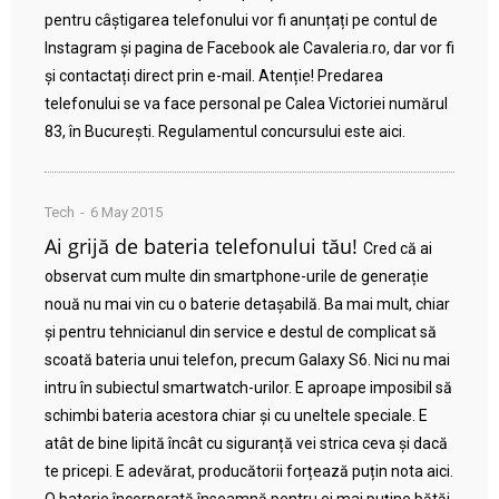
pentru câștigarea telefonului vor fi anunțați pe contul de
Instagram și pagina de Facebook ale Cavaleria.ro, dar vor fi
și contactați direct prin e-mail. Atenție! Predarea
telefonului se va face personal pe Calea Victoriei numărul
83, în București. Regulamentul concursului este aici.
Tech
6 May 2015
Ai grijă de bateria telefonului tău!
Cred că ai
observat cum multe din smartphone-urile de generație
nouă nu mai vin cu o baterie detașabilă. Ba mai mult, chiar
și pentru tehnicianul din service e destul de complicat să
scoată bateria unui telefon, precum Galaxy S6. Nici nu mai
intru în subiectul smartwatch-urilor. E aproape imposibil să
schimbi bateria acestora chiar și cu uneltele speciale. E
atât de bine lipită încât cu siguranță vei strica ceva și dacă
te pricepi. E adevărat, producătorii forțează puțin nota aici.