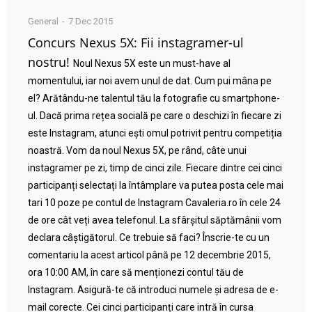
General
7 Dec 2015
Concurs Nexus 5X: Fii instagramer-ul
nostru!
Noul Nexus 5X este un must-have al
momentului, iar noi avem unul de dat. Cum pui mâna pe
el? Arătându-ne talentul tău la fotografie cu smartphone-
ul. Dacă prima rețea socială pe care o deschizi în fiecare zi
este Instagram, atunci ești omul potrivit pentru competiția
noastră. Vom da noul Nexus 5X, pe rând, câte unui
instagramer pe zi, timp de cinci zile. Fiecare dintre cei cinci
participanți selectați la întâmplare va putea posta cele mai
tari 10 poze pe contul de Instagram Cavaleria.ro în cele 24
de ore cât veți avea telefonul. La sfârșitul săptămânii vom
declara câștigătorul. Ce trebuie să faci? Înscrie-te cu un
comentariu la acest articol până pe 12 decembrie 2015,
ora 10:00 AM, în care să menționezi contul tău de
Instagram. Asigură-te că introduci numele și adresa de e-
mail corecte. Cei cinci participanți care intră în cursa