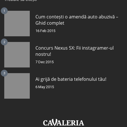
1
Cum contești o amendă auto abuzivă –
Ghid complet
16 Feb 2015
2
Concurs Nexus 5X: Fii instagramer-ul
nostru!
7 Dec 2015
3
Ai grijă de bateria telefonului tău!
6 May 2015