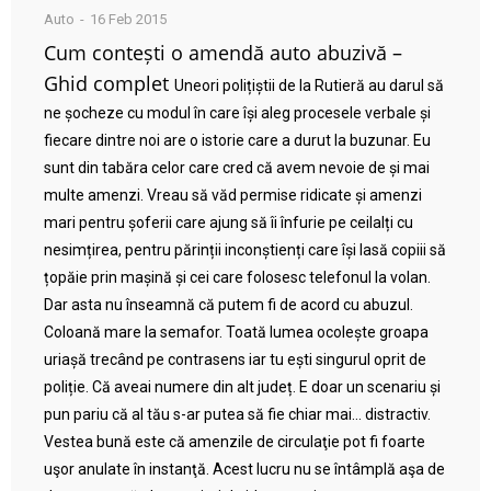
Auto
16 Feb 2015
Cum contești o amendă auto abuzivă –
Ghid complet
Uneori polițiștii de la Rutieră au darul să
ne șocheze cu modul în care își aleg procesele verbale și
fiecare dintre noi are o istorie care a durut la buzunar. Eu
sunt din tabăra celor care cred că avem nevoie de și mai
multe amenzi. Vreau să văd permise ridicate și amenzi
mari pentru șoferii care ajung să îi înfurie pe ceilalți cu
nesimțirea, pentru părinții inconștienți care își lasă copiii să
țopăie prin mașină și cei care folosesc telefonul la volan.
Dar asta nu înseamnă că putem fi de acord cu abuzul.
Coloană mare la semafor. Toată lumea ocolește groapa
uriașă trecând pe contrasens iar tu ești singurul oprit de
poliție. Că aveai numere din alt județ. E doar un scenariu și
pun pariu că al tău s-ar putea să fie chiar mai… distractiv.
Vestea bună este că amenzile de circulaţie pot fi foarte
uşor anulate în instanţă. Acest lucru nu se întâmplă aşa de