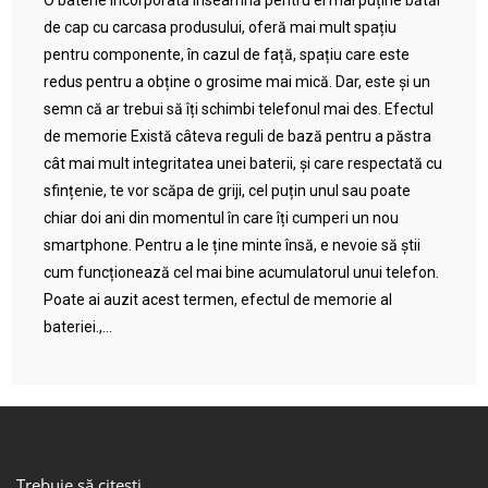
O baterie încorporată înseamnă pentru ei mai puține bătăi
de cap cu carcasa produsului, oferă mai mult spațiu
pentru componente, în cazul de față, spațiu care este
redus pentru a obține o grosime mai mică. Dar, este și un
semn că ar trebui să îți schimbi telefonul mai des. Efectul
de memorie Există câteva reguli de bază pentru a păstra
cât mai mult integritatea unei baterii, și care respectată cu
sfințenie, te vor scăpa de griji, cel puțin unul sau poate
chiar doi ani din momentul în care îți cumperi un nou
smartphone. Pentru a le ține minte însă, e nevoie să știi
cum funcționează cel mai bine acumulatorul unui telefon.
Poate ai auzit acest termen, efectul de memorie al
bateriei.,...
Trebuie să citești