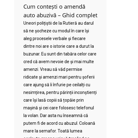
Cum contești o amendă
auto abuzivă – Ghid complet
Uneori polițiștii de la Rutieră au darul
să ne șocheze cu modul în care își
aleg procesele verbale și fiecare
dintre noi are o istorie care a durut la
buzunar. Eu sunt din tabăra celor care
cred că avem nevoie de și mai multe
amenzi. Vreau să văd permise
ridicate și amenzi mari pentru șoferii
care ajung să îi înfurie pe ceilalți cu
nesimțirea, pentru părinții inconștienți
care își lasă copiii să țopăie prin
mașină și cei care folosesc telefonul
la volan. Dar asta nu înseamnă că
putem fi de acord cu abuzul. Coloană
mare la semafor. Toată lumea