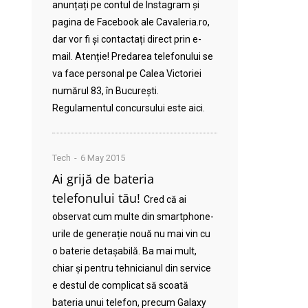
anunțați pe contul de Instagram și
pagina de Facebook ale Cavaleria.ro,
dar vor fi și contactați direct prin e-
mail. Atenție! Predarea telefonului se
va face personal pe Calea Victoriei
numărul 83, în București.
Regulamentul concursului este aici.
Tech
6 May 2015
Ai grijă de bateria
telefonului tău!
Cred că ai
observat cum multe din smartphone-
urile de generație nouă nu mai vin cu
o baterie detașabilă. Ba mai mult,
chiar și pentru tehnicianul din service
e destul de complicat să scoată
bateria unui telefon, precum Galaxy