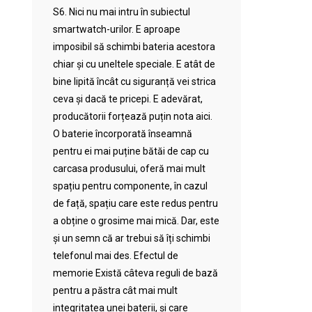
S6. Nici nu mai intru în subiectul
smartwatch-urilor. E aproape
imposibil să schimbi bateria acestora
chiar și cu uneltele speciale. E atât de
bine lipită încât cu siguranță vei strica
ceva și dacă te pricepi. E adevărat,
producătorii forțează puțin nota aici.
O baterie încorporată înseamnă
pentru ei mai puține bătăi de cap cu
carcasa produsului, oferă mai mult
spațiu pentru componente, în cazul
de față, spațiu care este redus pentru
a obține o grosime mai mică. Dar, este
și un semn că ar trebui să îți schimbi
telefonul mai des. Efectul de
memorie Există câteva reguli de bază
pentru a păstra cât mai mult
integritatea unei baterii, și care