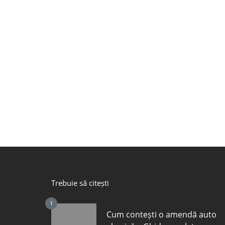
Trebuie să citești
1
Cum contești o amendă auto