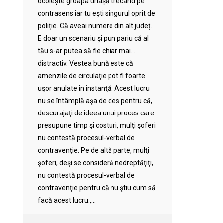
ocolește groapa uriașă trecând pe
contrasens iar tu ești singurul oprit de
poliție. Că aveai numere din alt județ.
E doar un scenariu și pun pariu că al
tău s-ar putea să fie chiar mai…
distractiv. Vestea bună este că
amenzile de circulaţie pot fi foarte
uşor anulate în instanţă. Acest lucru
nu se întâmplă aşa de des pentru că,
descurajaţi de ideea unui proces care
presupune timp şi costuri, mulţi şoferi
nu contestă procesul-verbal de
contravenţie. Pe de altă parte, mulţi
şoferi, deşi se consideră nedreptăţiţi,
nu contestă procesul-verbal de
contravenţie pentru că nu ştiu cum să
facă acest lucru.,...