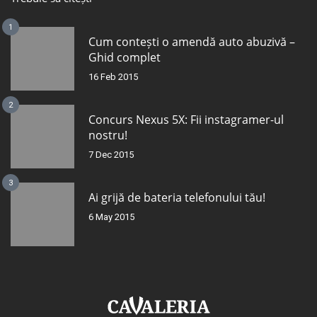
1
Cum contești o amendă auto abuzivă –
Ghid complet
16 Feb 2015
2
Concurs Nexus 5X: Fii instagramer-ul
nostru!
7 Dec 2015
3
Ai grijă de bateria telefonului tău!
6 May 2015