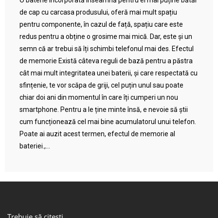
O baterie încorporată înseamnă pentru ei mai puține bătăi
de cap cu carcasa produsului, oferă mai mult spațiu
pentru componente, în cazul de față, spațiu care este
redus pentru a obține o grosime mai mică. Dar, este și un
semn că ar trebui să îți schimbi telefonul mai des. Efectul
de memorie Există câteva reguli de bază pentru a păstra
cât mai mult integritatea unei baterii, și care respectată cu
sfințenie, te vor scăpa de griji, cel puțin unul sau poate
chiar doi ani din momentul în care îți cumperi un nou
smartphone. Pentru a le ține minte însă, e nevoie să știi
cum funcționează cel mai bine acumulatorul unui telefon.
Poate ai auzit acest termen, efectul de memorie al
bateriei.,...
Trebuie să citești