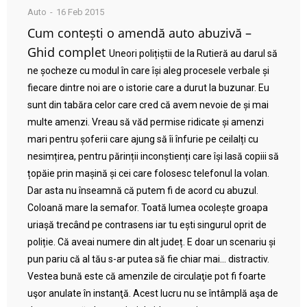
Auto
16 Feb 2015
Cum contești o amendă auto abuzivă –
Ghid complet
Uneori polițiștii de la Rutieră au darul să
ne șocheze cu modul în care își aleg procesele verbale și
fiecare dintre noi are o istorie care a durut la buzunar. Eu
sunt din tabăra celor care cred că avem nevoie de și mai
multe amenzi. Vreau să văd permise ridicate și amenzi
mari pentru șoferii care ajung să îi înfurie pe ceilalți cu
nesimțirea, pentru părinții inconștienți care își lasă copiii să
țopăie prin mașină și cei care folosesc telefonul la volan.
Dar asta nu înseamnă că putem fi de acord cu abuzul.
Coloană mare la semafor. Toată lumea ocolește groapa
uriașă trecând pe contrasens iar tu ești singurul oprit de
poliție. Că aveai numere din alt județ. E doar un scenariu și
pun pariu că al tău s-ar putea să fie chiar mai… distractiv.
Vestea bună este că amenzile de circulaţie pot fi foarte
uşor anulate în instanţă. Acest lucru nu se întâmplă aşa de