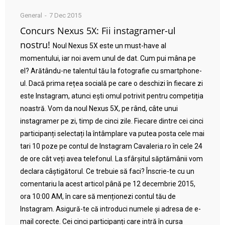
General
7 Dec 2015
Concurs Nexus 5X: Fii instagramer-ul
nostru!
Noul Nexus 5X este un must-have al
momentului, iar noi avem unul de dat. Cum pui mâna pe
el? Arătându-ne talentul tău la fotografie cu smartphone-
ul. Dacă prima rețea socială pe care o deschizi în fiecare zi
este Instagram, atunci ești omul potrivit pentru competiția
noastră. Vom da noul Nexus 5X, pe rând, câte unui
instagramer pe zi, timp de cinci zile. Fiecare dintre cei cinci
participanți selectați la întâmplare va putea posta cele mai
tari 10 poze pe contul de Instagram Cavaleria.ro în cele 24
de ore cât veți avea telefonul. La sfârșitul săptămânii vom
declara câștigătorul. Ce trebuie să faci? Înscrie-te cu un
comentariu la acest articol până pe 12 decembrie 2015,
ora 10:00 AM, în care să menționezi contul tău de
Instagram. Asigură-te că introduci numele și adresa de e-
mail corecte. Cei cinci participanți care intră în cursa