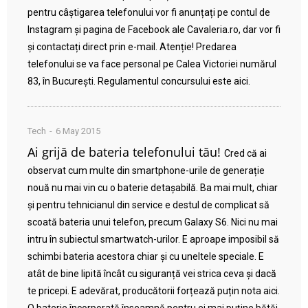
pentru câștigarea telefonului vor fi anunțați pe contul de
Instagram și pagina de Facebook ale Cavaleria.ro, dar vor fi
și contactați direct prin e-mail. Atenție! Predarea
telefonului se va face personal pe Calea Victoriei numărul
83, în București. Regulamentul concursului este aici.
Tech
6 May 2015
Ai grijă de bateria telefonului tău!
Cred că ai
observat cum multe din smartphone-urile de generație
nouă nu mai vin cu o baterie detașabilă. Ba mai mult, chiar
și pentru tehnicianul din service e destul de complicat să
scoată bateria unui telefon, precum Galaxy S6. Nici nu mai
intru în subiectul smartwatch-urilor. E aproape imposibil să
schimbi bateria acestora chiar și cu uneltele speciale. E
atât de bine lipită încât cu siguranță vei strica ceva și dacă
te pricepi. E adevărat, producătorii forțează puțin nota aici.