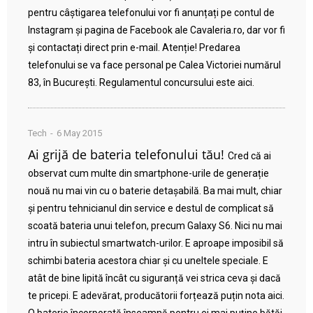
pentru câștigarea telefonului vor fi anunțați pe contul de
Instagram și pagina de Facebook ale Cavaleria.ro, dar vor fi
și contactați direct prin e-mail. Atenție! Predarea
telefonului se va face personal pe Calea Victoriei numărul
83, în București. Regulamentul concursului este aici.
Tech
6 May 2015
Ai grijă de bateria telefonului tău!
Cred că ai
observat cum multe din smartphone-urile de generație
nouă nu mai vin cu o baterie detașabilă. Ba mai mult, chiar
și pentru tehnicianul din service e destul de complicat să
scoată bateria unui telefon, precum Galaxy S6. Nici nu mai
intru în subiectul smartwatch-urilor. E aproape imposibil să
schimbi bateria acestora chiar și cu uneltele speciale. E
atât de bine lipită încât cu siguranță vei strica ceva și dacă
te pricepi. E adevărat, producătorii forțează puțin nota aici.