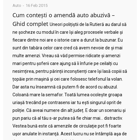
Auto
16 Feb 2015
Cum contești o amendă auto abuzivă –
Ghid complet
Uneori polițiștii de la Rutieră au darul să
ne șocheze cu modul în care își aleg procesele verbale și
fiecare dintre noi are o istorie care a durut la buzunar. Eu
sunt din tabăra celor care cred că avem nevoie de și mai
multe amenzi. Vreau să văd permise ridicate și amenzi
mari pentru șoferii care ajung să îi înfurie pe ceilalți cu
nesimțirea, pentru părinții inconștienți care își lasă copiii să
țopăie prin mașină și cei care folosesc telefonul la volan.
Dar asta nu înseamnă că putem fi de acord cu abuzul.
Coloană mare la semafor. Toată lumea ocolește groapa
uriașă trecând pe contrasens iar tu ești singurul oprit de
poliție. Că aveai numere din alt județ. E doar un scenariu și
pun pariu că al tău s-ar putea să fie chiar mai… distractiv.
Vestea bună este că amenzile de circulaţie pot fi foarte
uşor anulate în instanţă. Acest lucru nu se întâmplă aşa de