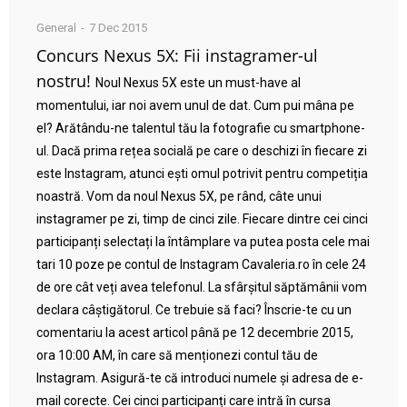
General
7 Dec 2015
Concurs Nexus 5X: Fii instagramer-ul
nostru!
Noul Nexus 5X este un must-have al
momentului, iar noi avem unul de dat. Cum pui mâna pe
el? Arătându-ne talentul tău la fotografie cu smartphone-
ul. Dacă prima rețea socială pe care o deschizi în fiecare zi
este Instagram, atunci ești omul potrivit pentru competiția
noastră. Vom da noul Nexus 5X, pe rând, câte unui
instagramer pe zi, timp de cinci zile. Fiecare dintre cei cinci
participanți selectați la întâmplare va putea posta cele mai
tari 10 poze pe contul de Instagram Cavaleria.ro în cele 24
de ore cât veți avea telefonul. La sfârșitul săptămânii vom
declara câștigătorul. Ce trebuie să faci? Înscrie-te cu un
comentariu la acest articol până pe 12 decembrie 2015,
ora 10:00 AM, în care să menționezi contul tău de
Instagram. Asigură-te că introduci numele și adresa de e-
mail corecte. Cei cinci participanți care intră în cursa