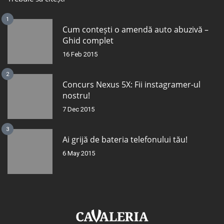
1
Cum contești o amendă auto abuzivă –
Ghid complet
16 Feb 2015
2
Concurs Nexus 5X: Fii instagramer-ul
nostru!
7 Dec 2015
3
Ai grijă de bateria telefonului tău!
6 May 2015