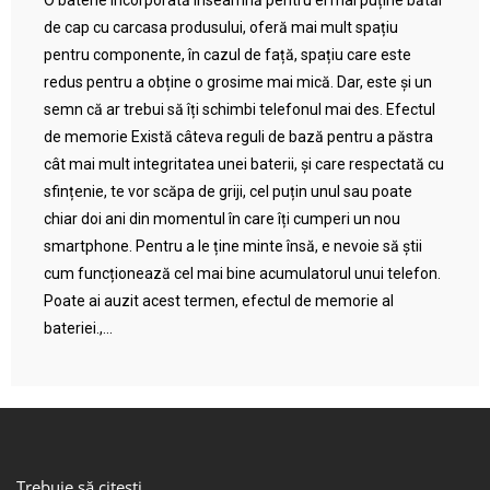
O baterie încorporată înseamnă pentru ei mai puține bătăi
de cap cu carcasa produsului, oferă mai mult spațiu
pentru componente, în cazul de față, spațiu care este
redus pentru a obține o grosime mai mică. Dar, este și un
semn că ar trebui să îți schimbi telefonul mai des. Efectul
de memorie Există câteva reguli de bază pentru a păstra
cât mai mult integritatea unei baterii, și care respectată cu
sfințenie, te vor scăpa de griji, cel puțin unul sau poate
chiar doi ani din momentul în care îți cumperi un nou
smartphone. Pentru a le ține minte însă, e nevoie să știi
cum funcționează cel mai bine acumulatorul unui telefon.
Poate ai auzit acest termen, efectul de memorie al
bateriei.,...
Trebuie să citești