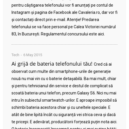
pentru câștigarea telefonului vor fi anunțați pe contul de
Instagram și pagina de Facebook ale Cavaleria.ro, dar vor fi
și contactați direct prin e-mail. Atenție! Predarea
telefonului se va face personal pe Calea Victoriei numărul
83, în București. Regulamentul concursului este aici.
Tech
6 May 2015
Ai grijă de bateria telefonului tău!
Cred că ai
observat cum multe din smartphone-urile de generație
nouă nu mai vin cu o baterie detașabilă. Ba mai mult, chiar
și pentru tehnicianul din service e destul de complicat să
scoată bateria unui telefon, precum Galaxy S6. Nici nu mai
intru în subiectul smartwatch-urilor. E aproape imposibil să
schimbi bateria acestora chiar și cu uneltele speciale. E
atât de bine lipită încât cu siguranță vei strica ceva și dacă
te pricepi. E adevărat, producătorii forțează puțin nota aici.