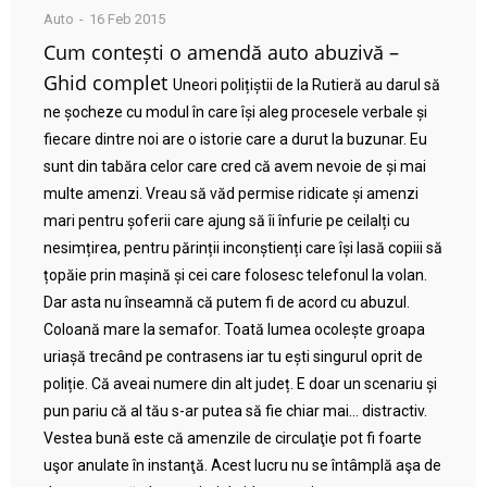
Auto
16 Feb 2015
Cum contești o amendă auto abuzivă –
Ghid complet
Uneori polițiștii de la Rutieră au darul să
ne șocheze cu modul în care își aleg procesele verbale și
fiecare dintre noi are o istorie care a durut la buzunar. Eu
sunt din tabăra celor care cred că avem nevoie de și mai
multe amenzi. Vreau să văd permise ridicate și amenzi
mari pentru șoferii care ajung să îi înfurie pe ceilalți cu
nesimțirea, pentru părinții inconștienți care își lasă copiii să
țopăie prin mașină și cei care folosesc telefonul la volan.
Dar asta nu înseamnă că putem fi de acord cu abuzul.
Coloană mare la semafor. Toată lumea ocolește groapa
uriașă trecând pe contrasens iar tu ești singurul oprit de
poliție. Că aveai numere din alt județ. E doar un scenariu și
pun pariu că al tău s-ar putea să fie chiar mai… distractiv.
Vestea bună este că amenzile de circulaţie pot fi foarte
uşor anulate în instanţă. Acest lucru nu se întâmplă aşa de