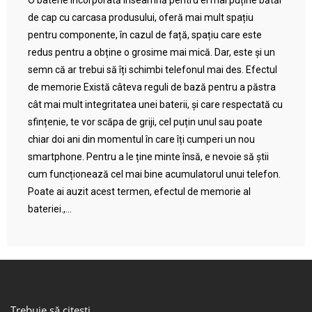
O baterie încorporată înseamnă pentru ei mai puține bătăi
de cap cu carcasa produsului, oferă mai mult spațiu
pentru componente, în cazul de față, spațiu care este
redus pentru a obține o grosime mai mică. Dar, este și un
semn că ar trebui să îți schimbi telefonul mai des. Efectul
de memorie Există câteva reguli de bază pentru a păstra
cât mai mult integritatea unei baterii, și care respectată cu
sfințenie, te vor scăpa de griji, cel puțin unul sau poate
chiar doi ani din momentul în care îți cumperi un nou
smartphone. Pentru a le ține minte însă, e nevoie să știi
cum funcționează cel mai bine acumulatorul unui telefon.
Poate ai auzit acest termen, efectul de memorie al
bateriei.,...
Trebuie să citești