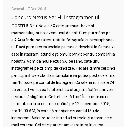
General
7 Dec 2015
Concurs Nexus 5X: Fii instagramer-ul
nostru!
Noul Nexus 5X este un must-have al
momentului, iar noi avem unul de dat. Cum pui mâna pe
el? Arătându-ne talentul tău la fotografie cu smartphone-
ul. Dacă prima rețea socială pe care o deschizi în fiecare zi
este Instagram, atunci ești omul potrivit pentru competiția
noastră. Vom da noul Nexus 5X, pe rând, câte unui
instagramer pe zi, timp de cinci zile. Fiecare dintre cei cinci
participanți selectați la întâmplare va putea posta cele mai
tari 10 poze pe contul de Instagram Cavaleria.ro în cele 24
de ore cât veți avea telefonul. La sfârșitul săptămânii vom
declara câștigătorul. Ce trebuie să faci? Înscrie-te cu un
comentariu la acest articol până pe 12 decembrie 2015,
ora 10:00 AM, în care să menționezi contul tău de
Instagram. Asigură-te că introduci numele și adresa de e-
mail corecte. Cei cinci participanți care intră în cursa