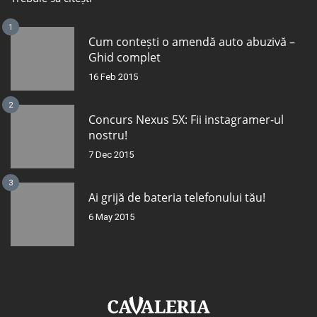
1
Cum contești o amendă auto abuzivă –
Ghid complet
16 Feb 2015
2
Concurs Nexus 5X: Fii instagramer-ul
nostru!
7 Dec 2015
3
Ai grijă de bateria telefonului tău!
6 May 2015