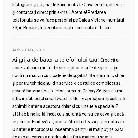
Instagram și pagina de Facebook ale Cavaleria.ro, dar vor fi
și contactați direct prin e-mail. Atenție! Predarea
telefonului se va face personal pe Calea Victoriei numărul
83, în București. Regulamentul concursului este aici.
Tech
6 May 2015
Ai grijă de bateria telefonului tău!
Cred că ai
observat cum multe din smartphone-urile de generație
nouă nu mai vin cu o baterie detașabilă. Ba mai mult, chiar
și pentru tehnicianul din service e destul de complicat să
scoată bateria unui telefon, precum Galaxy S6. Nici nu mai
intru în subiectul smartwatch-urilor. E aproape imposibil să
schimbi bateria acestora chiar și cu uneltele speciale. E
atât de bine lipită încât cu siguranță vei strica ceva și dacă
te pricepi. E adevărat, producătorii forțează puțin nota aici.
O baterie încorporată înseamnă pentru ei mai puține bătăi
de cap cu carcasa produsului, oferă mai mult spațiu