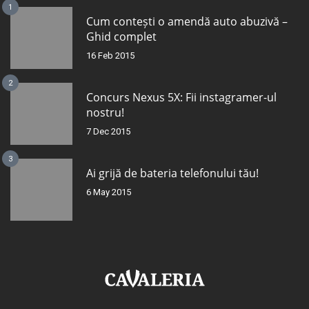
1
Cum contești o amendă auto abuzivă –
Ghid complet
16 Feb 2015
2
Concurs Nexus 5X: Fii instagramer-ul
nostru!
7 Dec 2015
3
Ai grijă de bateria telefonului tău!
6 May 2015