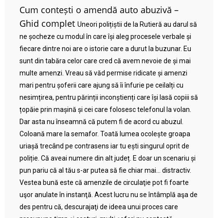
Cum contești o amendă auto abuzivă –
Ghid complet
Uneori polițiștii de la Rutieră au darul să
ne șocheze cu modul în care își aleg procesele verbale și
fiecare dintre noi are o istorie care a durut la buzunar. Eu
sunt din tabăra celor care cred că avem nevoie de și mai
multe amenzi. Vreau să văd permise ridicate și amenzi
mari pentru șoferii care ajung să îi înfurie pe ceilalți cu
nesimțirea, pentru părinții inconștienți care își lasă copiii să
țopăie prin mașină și cei care folosesc telefonul la volan.
Dar asta nu înseamnă că putem fi de acord cu abuzul.
Coloană mare la semafor. Toată lumea ocolește groapa
uriașă trecând pe contrasens iar tu ești singurul oprit de
poliție. Că aveai numere din alt județ. E doar un scenariu și
pun pariu că al tău s-ar putea să fie chiar mai… distractiv.
Vestea bună este că amenzile de circulaţie pot fi foarte
uşor anulate în instanţă. Acest lucru nu se întâmplă aşa de
des pentru că, descurajaţi de ideea unui proces care