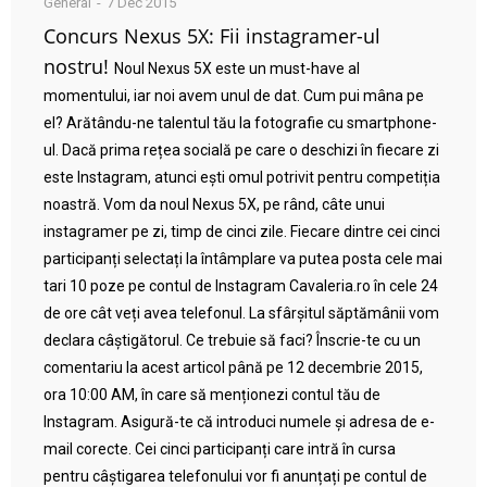
General
7 Dec 2015
Concurs Nexus 5X: Fii instagramer-ul
nostru!
Noul Nexus 5X este un must-have al
momentului, iar noi avem unul de dat. Cum pui mâna pe
el? Arătându-ne talentul tău la fotografie cu smartphone-
ul. Dacă prima rețea socială pe care o deschizi în fiecare zi
este Instagram, atunci ești omul potrivit pentru competiția
noastră. Vom da noul Nexus 5X, pe rând, câte unui
instagramer pe zi, timp de cinci zile. Fiecare dintre cei cinci
participanți selectați la întâmplare va putea posta cele mai
tari 10 poze pe contul de Instagram Cavaleria.ro în cele 24
de ore cât veți avea telefonul. La sfârșitul săptămânii vom
declara câștigătorul. Ce trebuie să faci? Înscrie-te cu un
comentariu la acest articol până pe 12 decembrie 2015,
ora 10:00 AM, în care să menționezi contul tău de
Instagram. Asigură-te că introduci numele și adresa de e-
mail corecte. Cei cinci participanți care intră în cursa
pentru câștigarea telefonului vor fi anunțați pe contul de