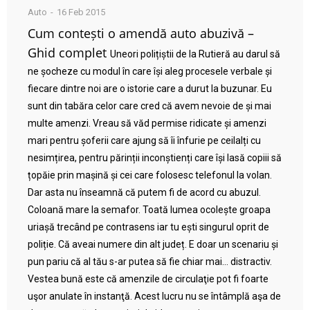
Auto
16 Feb 2015
Cum contești o amendă auto abuzivă –
Ghid complet
Uneori polițiștii de la Rutieră au darul să
ne șocheze cu modul în care își aleg procesele verbale și
fiecare dintre noi are o istorie care a durut la buzunar. Eu
sunt din tabăra celor care cred că avem nevoie de și mai
multe amenzi. Vreau să văd permise ridicate și amenzi
mari pentru șoferii care ajung să îi înfurie pe ceilalți cu
nesimțirea, pentru părinții inconștienți care își lasă copiii să
țopăie prin mașină și cei care folosesc telefonul la volan.
Dar asta nu înseamnă că putem fi de acord cu abuzul.
Coloană mare la semafor. Toată lumea ocolește groapa
uriașă trecând pe contrasens iar tu ești singurul oprit de
poliție. Că aveai numere din alt județ. E doar un scenariu și
pun pariu că al tău s-ar putea să fie chiar mai… distractiv.
Vestea bună este că amenzile de circulaţie pot fi foarte
uşor anulate în instanţă. Acest lucru nu se întâmplă aşa de