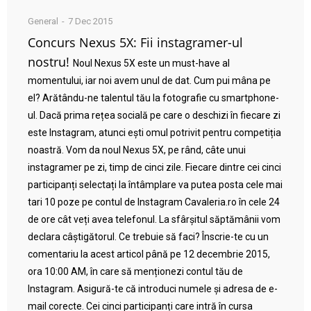
General
7 Dec 2015
Concurs Nexus 5X: Fii instagramer-ul
nostru!
Noul Nexus 5X este un must-have al
momentului, iar noi avem unul de dat. Cum pui mâna pe
el? Arătându-ne talentul tău la fotografie cu smartphone-
ul. Dacă prima rețea socială pe care o deschizi în fiecare zi
este Instagram, atunci ești omul potrivit pentru competiția
noastră. Vom da noul Nexus 5X, pe rând, câte unui
instagramer pe zi, timp de cinci zile. Fiecare dintre cei cinci
participanți selectați la întâmplare va putea posta cele mai
tari 10 poze pe contul de Instagram Cavaleria.ro în cele 24
de ore cât veți avea telefonul. La sfârșitul săptămânii vom
declara câștigătorul. Ce trebuie să faci? Înscrie-te cu un
comentariu la acest articol până pe 12 decembrie 2015,
ora 10:00 AM, în care să menționezi contul tău de
Instagram. Asigură-te că introduci numele și adresa de e-
mail corecte. Cei cinci participanți care intră în cursa