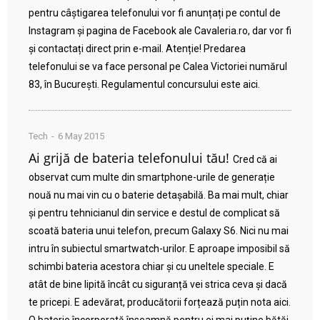
pentru câștigarea telefonului vor fi anunțați pe contul de
Instagram și pagina de Facebook ale Cavaleria.ro, dar vor fi
și contactați direct prin e-mail. Atenție! Predarea
telefonului se va face personal pe Calea Victoriei numărul
83, în București. Regulamentul concursului este aici.
Tech
6 May 2015
Ai grijă de bateria telefonului tău!
Cred că ai
observat cum multe din smartphone-urile de generație
nouă nu mai vin cu o baterie detașabilă. Ba mai mult, chiar
și pentru tehnicianul din service e destul de complicat să
scoată bateria unui telefon, precum Galaxy S6. Nici nu mai
intru în subiectul smartwatch-urilor. E aproape imposibil să
schimbi bateria acestora chiar și cu uneltele speciale. E
atât de bine lipită încât cu siguranță vei strica ceva și dacă
te pricepi. E adevărat, producătorii forțează puțin nota aici.