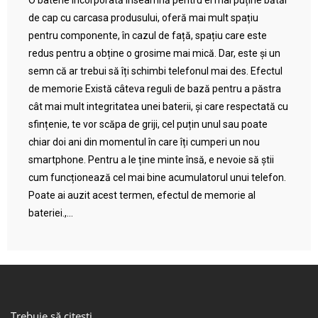
O baterie încorporată înseamnă pentru ei mai puține bătăi
de cap cu carcasa produsului, oferă mai mult spațiu
pentru componente, în cazul de față, spațiu care este
redus pentru a obține o grosime mai mică. Dar, este și un
semn că ar trebui să îți schimbi telefonul mai des. Efectul
de memorie Există câteva reguli de bază pentru a păstra
cât mai mult integritatea unei baterii, și care respectată cu
sfințenie, te vor scăpa de griji, cel puțin unul sau poate
chiar doi ani din momentul în care îți cumperi un nou
smartphone. Pentru a le ține minte însă, e nevoie să știi
cum funcționează cel mai bine acumulatorul unui telefon.
Poate ai auzit acest termen, efectul de memorie al
bateriei.,...
Trebuie să citești