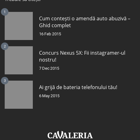
1
Cum contești o amendă auto abuzivă –
Ghid complet
16 Feb 2015
2
Concurs Nexus 5X: Fii instagramer-ul
nostru!
7 Dec 2015
3
Ai grijă de bateria telefonului tău!
6 May 2015