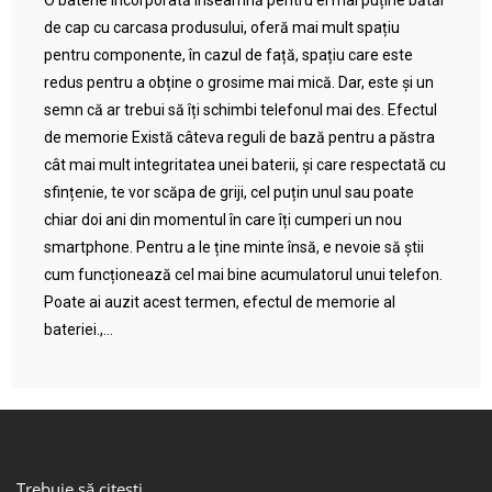
O baterie încorporată înseamnă pentru ei mai puține bătăi
de cap cu carcasa produsului, oferă mai mult spațiu
pentru componente, în cazul de față, spațiu care este
redus pentru a obține o grosime mai mică. Dar, este și un
semn că ar trebui să îți schimbi telefonul mai des. Efectul
de memorie Există câteva reguli de bază pentru a păstra
cât mai mult integritatea unei baterii, și care respectată cu
sfințenie, te vor scăpa de griji, cel puțin unul sau poate
chiar doi ani din momentul în care îți cumperi un nou
smartphone. Pentru a le ține minte însă, e nevoie să știi
cum funcționează cel mai bine acumulatorul unui telefon.
Poate ai auzit acest termen, efectul de memorie al
bateriei.,...
Trebuie să citești