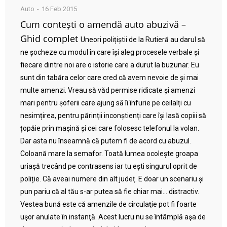
Auto
16 Feb 2015
Cum contești o amendă auto abuzivă –
Ghid complet
Uneori polițiștii de la Rutieră au darul să
ne șocheze cu modul în care își aleg procesele verbale și
fiecare dintre noi are o istorie care a durut la buzunar. Eu
sunt din tabăra celor care cred că avem nevoie de și mai
multe amenzi. Vreau să văd permise ridicate și amenzi
mari pentru șoferii care ajung să îi înfurie pe ceilalți cu
nesimțirea, pentru părinții inconștienți care își lasă copiii să
țopăie prin mașină și cei care folosesc telefonul la volan.
Dar asta nu înseamnă că putem fi de acord cu abuzul.
Coloană mare la semafor. Toată lumea ocolește groapa
uriașă trecând pe contrasens iar tu ești singurul oprit de
poliție. Că aveai numere din alt județ. E doar un scenariu și
pun pariu că al tău s-ar putea să fie chiar mai… distractiv.
Vestea bună este că amenzile de circulaţie pot fi foarte
uşor anulate în instanţă. Acest lucru nu se întâmplă aşa de