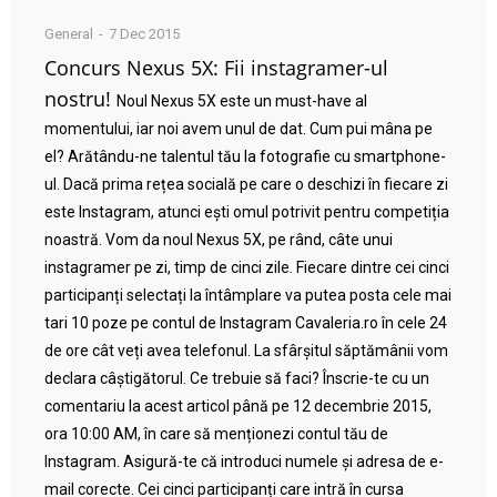
General
7 Dec 2015
Concurs Nexus 5X: Fii instagramer-ul
nostru!
Noul Nexus 5X este un must-have al
momentului, iar noi avem unul de dat. Cum pui mâna pe
el? Arătându-ne talentul tău la fotografie cu smartphone-
ul. Dacă prima rețea socială pe care o deschizi în fiecare zi
este Instagram, atunci ești omul potrivit pentru competiția
noastră. Vom da noul Nexus 5X, pe rând, câte unui
instagramer pe zi, timp de cinci zile. Fiecare dintre cei cinci
participanți selectați la întâmplare va putea posta cele mai
tari 10 poze pe contul de Instagram Cavaleria.ro în cele 24
de ore cât veți avea telefonul. La sfârșitul săptămânii vom
declara câștigătorul. Ce trebuie să faci? Înscrie-te cu un
comentariu la acest articol până pe 12 decembrie 2015,
ora 10:00 AM, în care să menționezi contul tău de
Instagram. Asigură-te că introduci numele și adresa de e-
mail corecte. Cei cinci participanți care intră în cursa