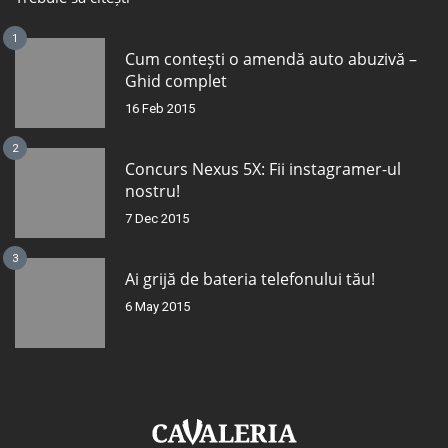
1
Cum contești o amendă auto abuzivă –
Ghid complet
16 Feb 2015
2
Concurs Nexus 5X: Fii instagramer-ul
nostru!
7 Dec 2015
3
Ai grijă de bateria telefonului tău!
6 May 2015