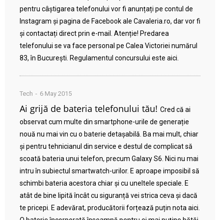
pentru câștigarea telefonului vor fi anunțați pe contul de
Instagram și pagina de Facebook ale Cavaleria.ro, dar vor fi
și contactați direct prin e-mail. Atenție! Predarea
telefonului se va face personal pe Calea Victoriei numărul
83, în București. Regulamentul concursului este aici.
Tech
6 May 2015
Ai grijă de bateria telefonului tău!
Cred că ai
observat cum multe din smartphone-urile de generație
nouă nu mai vin cu o baterie detașabilă. Ba mai mult, chiar
și pentru tehnicianul din service e destul de complicat să
scoată bateria unui telefon, precum Galaxy S6. Nici nu mai
intru în subiectul smartwatch-urilor. E aproape imposibil să
schimbi bateria acestora chiar și cu uneltele speciale. E
atât de bine lipită încât cu siguranță vei strica ceva și dacă
te pricepi. E adevărat, producătorii forțează puțin nota aici.